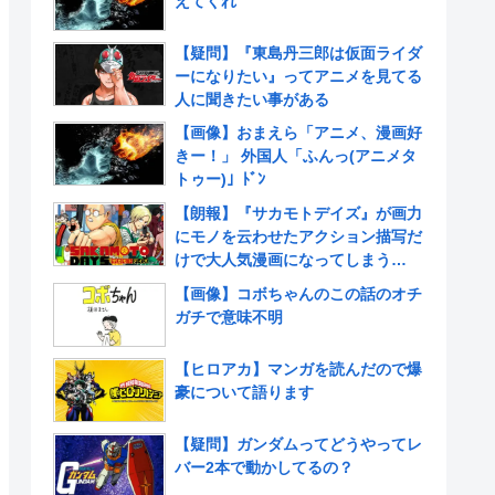
えてくれ
【疑問】『東島丹三郎は仮面ライダ
ーになりたい』ってアニメを見てる
人に聞きたい事がある
【画像】おまえら「アニメ、漫画好
きー！」 外国人「ふんっ(アニメタ
トゥー)」ﾄﾞﾝ
【朗報】『サカモトデイズ』が画力
にモノを云わせたアクション描写だ
けで大人気漫画になってしまう
www
【画像】コボちゃんのこの話のオチ
ガチで意味不明
【ヒロアカ】マンガを読んだので爆
豪について語ります
【疑問】ガンダムってどうやってレ
バー2本で動かしてるの？