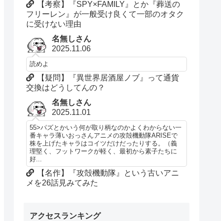
【考察】『SPY×FAMILY』とか『葬送の
フリーレン』が一般受け良くて一部のオタク
に受けない理由
名無しさん
2025.11.06
読めよ
【疑問】『異世界居酒屋ノブ』って通貨
交換はどうしてんの？
名無しさん
2025.11.01
55>パズとかいう何が取り柄なのかよくわからない一
番キャラ薄いおっさんアニメの攻殻機動隊ARISEで
株を上げたキャラはコイツだけだったりする。（義
理堅く、フットワークが軽く、最初から素子たちに
好...
【名作】『攻殻機動隊』という古いアニ
メを26話見みてみた
アクセスランキング