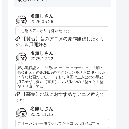
名無しさん
2026.05.26
こち亀のアニオリは嫌いだった
【賛否】昔のアニメの原作無視したオリ
ジナル展開好き
名無しさん
2025.12.22
羅小黒戦記２ 「僕のヒーローアカデミア」「鋼の
錬金術師」のBONESのアクションをさらに凄くした
ような映画だった。 そして今回は主人公の小黒と
姉弟子が可愛い（重要） ハガレンの「壁から土壁
がせり出して...
【募集】地味におすすめなアニメ教えて
くれ
名無しさん
2025.11.15
フリーレンが一般ウケしてたらコラボ商品出てる