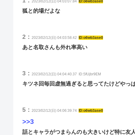
1：
2023/02/12(日) 04:03:07.84
ID:o6wb3ase0
狐と的場だよな
2：
2023/02/12(日) 04:03:58.42
ID:o6wb3ase0
あと名取さんも外れ率高い
3：
2023/02/12(日) 04:04:40.37
ID:SfUjbr9EM
キツネ回毎回虚無過ぎると思ってたけどやっ
5：
2023/02/12(日) 04:06:39.74
ID:o6wb3ase0
>>3
話とキャラがつまらんのも大きいけど特に友