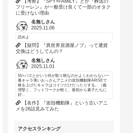
【考察】『SPY×FAMILY』とか『葬送の
フリーレン』が一般受け良くて一部のオタク
に受けない理由
名無しさん
2025.11.06
読めよ
【疑問】『異世界居酒屋ノブ』って通貨
交換はどうしてんの？
名無しさん
2025.11.01
55>パズとかいう何が取り柄なのかよくわからない一
番キャラ薄いおっさんアニメの攻殻機動隊ARISEで
株を上げたキャラはコイツだけだったりする。（義
理堅く、フットワークが軽く、最初から素子たちに
好...
【名作】『攻殻機動隊』という古いアニ
メを26話見みてみた
アクセスランキング