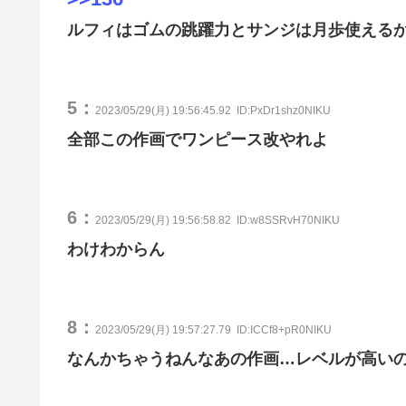
ルフィはゴムの跳躍力とサンジは月歩使える
5：
2023/05/29(月) 19:56:45.92
ID:PxDr1shz0NIKU
全部この作画でワンピース改やれよ
6：
2023/05/29(月) 19:56:58.82
ID:w8SSRvH70NIKU
わけわからん
8：
2023/05/29(月) 19:57:27.79
ID:ICCf8+pR0NIKU
なんかちゃうねんなあの作画…レベルが高い