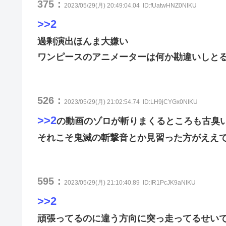
375：
2023/05/29(月) 20:49:04.04
ID:fUatwHNZ0NIKU
>>2
過剰演出ほんま大嫌い
ワンピースのアニメーターは何か勘違いしと
526：
2023/05/29(月) 21:02:54.74
ID:LH9jCYGx0NIKU
>>2
の動画のゾロが斬りまくるところも古臭
それこそ鬼滅の斬撃音とか見習った方がええ
595：
2023/05/29(月) 21:10:40.89
ID:IR1PcJK9aNIKU
>>2
頑張ってるのに違う方向に突っ走ってるせい