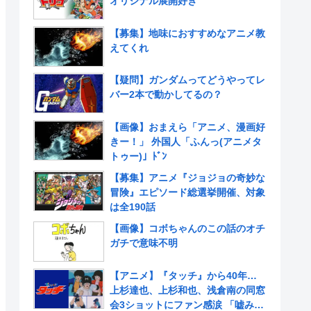
オリジナル展開好き
【募集】地味におすすめなアニメ教
えてくれ
【疑問】ガンダムってどうやってレ
バー2本で動かしてるの？
【画像】おまえら「アニメ、漫画好
きー！」 外国人「ふんっ(アニメタ
トゥー)」ﾄﾞﾝ
【募集】アニメ『ジョジョの奇妙な
冒険』エピソード総選挙開催、対象
は全190話
【画像】コボちゃんのこの話のオチ
ガチで意味不明
【アニメ】『タッチ』から40年…
上杉達也、上杉和也、浅倉南の同窓
会3ショットにファン感涙 「嘘みた