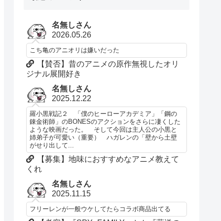
名無しさん
2026.05.26
こち亀のアニオリは嫌いだった
【賛否】昔のアニメの原作無視したオリ
ジナル展開好き
名無しさん
2025.12.22
羅小黒戦記２ 「僕のヒーローアカデミア」「鋼の
錬金術師」のBONESのアクションをさらに凄くした
ような映画だった。 そして今回は主人公の小黒と
姉弟子が可愛い（重要） ハガレンの「壁から土壁
がせり出して...
【募集】地味におすすめなアニメ教えて
くれ
名無しさん
2025.11.15
フリーレンが一般ウケしてたらコラボ商品出てる