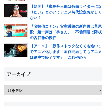
【疑問】『東島丹三郎は仮面ライダーにな
りたい』とかいうアニメ時代設定おかしく
ない？
『名探偵コナン』安室透役の新声優は草尾
毅 第一声は「梓さん」 不倫問題で降板
の古谷徹の後任
【アニメ】「原作ストックなくても途中ま
でアニメ化します！原作完結してもアニメ
は途中で終了です」←これやめろ
アーカイブ