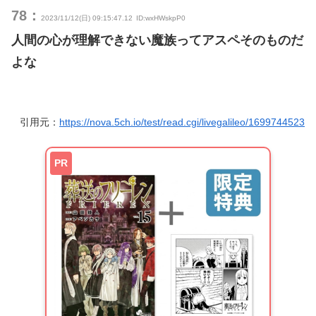
78：
2023/11/12(日) 09:15:47.12
ID:wxHWskpP0
人間の心が理解できない魔族ってアスペそのものだ
よな
引用元：
https://nova.5ch.io/test/read.cgi/livegalileo/1699744523
PR