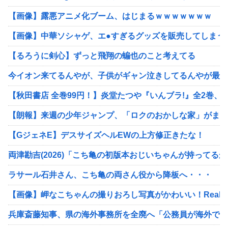
【画像】露悪アニメ化ブーム、はじまるｗｗｗｗｗｗｗ
【画像】中華ソシャゲ、エ●すぎるグッズを販売してしまうw
【るろうに剣心】ずっと飛翔の蝙也のこと考えてる
今イオン来てるんやが、子供がギャン泣きしてるんやが最近
【秋田書店 全巻99円！】炎堂たつや『いんブラ!』全2巻、濱田賢
【朗報】来週の少年ジャンプ、「ロクのおかしな家」がまさ
【GジェネE】デスサイズヘルEWの上方修正きたな！
両津勘吉(2026)「こち亀の初版本おじいちゃんが持って
ラサール石井さん、こち亀の両さん役から降板へ・・・
【画像】岬なこちゃんの撮りおろし写真がかわいい！Real S
兵庫斎藤知事、県の海外事務所を全廃へ「公務員が海外で遊