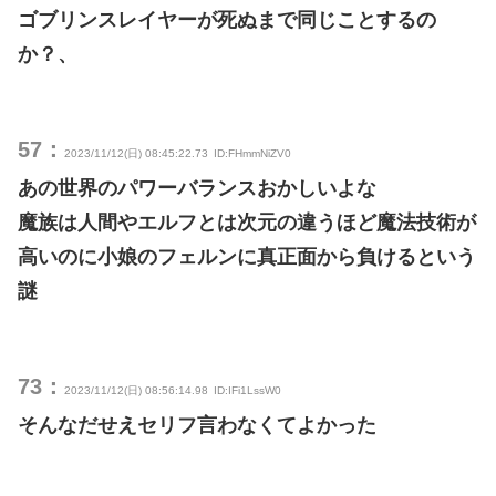
ゴブリンスレイヤーが死ぬまで同じことするの
か？、
57：
2023/11/12(日) 08:45:22.73
ID:FHmmNiZV0
あの世界のパワーバランスおかしいよな
魔族は人間やエルフとは次元の違うほど魔法技術が
高いのに小娘のフェルンに真正面から負けるという
謎
73：
2023/11/12(日) 08:56:14.98
ID:IFi1LssW0
そんなだせえセリフ言わなくてよかった