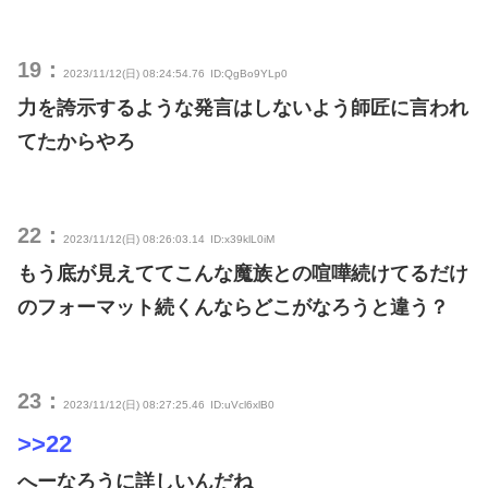
19：
2023/11/12(日) 08:24:54.76
ID:QgBo9YLp0
力を誇示するような発言はしないよう師匠に言われ
てたからやろ
22：
2023/11/12(日) 08:26:03.14
ID:x39klL0iM
もう底が見えててこんな魔族との喧嘩続けてるだけ
のフォーマット続くんならどこがなろうと違う？
23：
2023/11/12(日) 08:27:25.46
ID:uVcl6xlB0
>>22
へーなろうに詳しいんだね