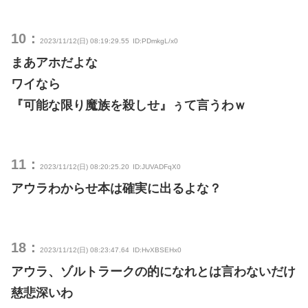
10：
2023/11/12(日) 08:19:29.55
ID:PDmkgL/x0
まあアホだよな
ワイなら
『可能な限り魔族を殺しせ』ぅて言うわｗ
11：
2023/11/12(日) 08:20:25.20
ID:JUVADFqX0
アウラわからせ本は確実に出るよな？
18：
2023/11/12(日) 08:23:47.64
ID:HvXBSEHx0
アウラ、ゾルトラークの的になれとは言わないだけ
慈悲深いわ