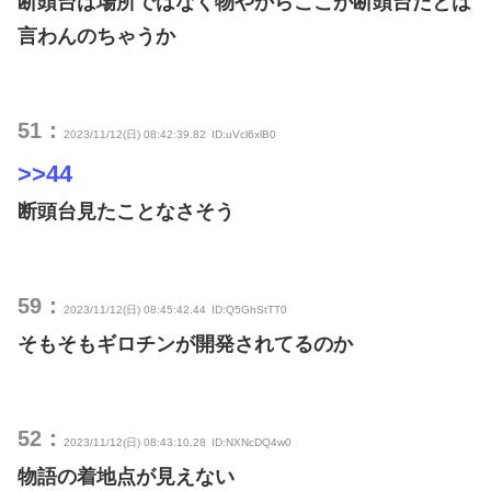
断頭台は場所ではなく物やからここが断頭台だとは
言わんのちゃうか
51：
2023/11/12(日) 08:42:39.82
ID:uVcl6xlB0
>>44
断頭台見たことなさそう
59：
2023/11/12(日) 08:45:42.44
ID:Q5GhStTT0
そもそもギロチンが開発されてるのか
52：
2023/11/12(日) 08:43:10.28
ID:NXNcDQ4w0
物語の着地点が見えない