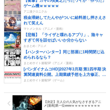
【衝撃】ガキの頃貧乏だったワイが「作った」
ゲーム機ｗｗｗｗｗ
アニ漫クロニクル
税金滞納してたんやがついに給料差し押さえさ
れて笑えん
マトメンタル（アニメ・漫画）
【悲報】 「ライザと喋れるアプリ」、陰キャ
すぎて何を話せばいいか分からない
おまとめ : アニメ
【ハンターハンター】同じ部屋に1時間閉じ込
められるなら？
まとめサイト速報SP（アニメ・漫画）
[バンダイナムコHD]2027年3月期 第1四半期 決
算関連資料公開。上期業績予想を上方修正、ガ
ンダム・ドラゴンボール・ONE PIECEが好
まとめサイト速報SP（ゲーム）
調、ゲーム事業は前年大型タイトルの反動減
【決定】主人公の人気がなさすぎるアニ
メ(漫画)第一位wwwｗｗｗｗｗｗｗｗｗ