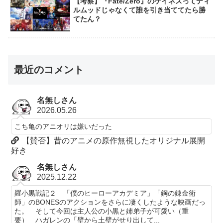
【考察】『Fate/Zero』のケイネスってディ
ルムッドじゃなくて誰を引き当ててたら勝
てたん？
最近のコメント
名無しさん
2026.05.26
こち亀のアニオリは嫌いだった
【賛否】昔のアニメの原作無視したオリジナル展開
好き
名無しさん
2025.12.22
羅小黒戦記２ 「僕のヒーローアカデミア」「鋼の錬金術
師」のBONESのアクションをさらに凄くしたような映画だっ
た。 そして今回は主人公の小黒と姉弟子が可愛い（重
要） ハガレンの「壁から土壁がせり出して...