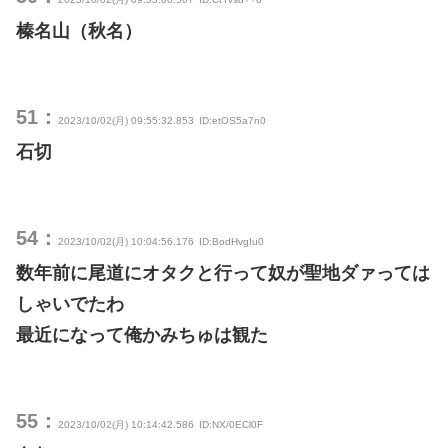
榛名山（秋名）
51：
2023/10/02(月) 09:55:32.853
ID:etOS5a7n0
石切
54：
2023/10/02(月) 10:04:56.176
ID:BodHvgIu0
数年前に尾道にオタクと行って奴が聖地ダァっては
しゃいでたわ
最近になって俺かみちゅは観た
55：
2023/10/02(月) 10:14:42.586
ID:NX/0ECl0F