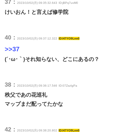
37：
2023/10/02(月) 09:35:32.643
ID:jBPq7uvM0
けいおん！と言えば修学院
40：
2023/10/02(月) 09:37:12.322
ID:H7YO9Lnn0
>>37
(´･ω･｀)それ知らない、どこにあるの？
38：
2023/10/02(月) 09:36:17.546
ID:07ZszIgPa
秩父であの花巡礼
マップまだ配ってたかな
42：
2023/10/02(月) 09:38:20.802
ID:H7YO9Lnn0