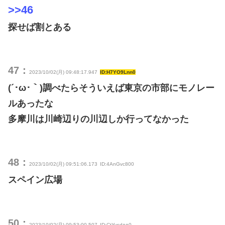
>>46
探せば割とある
47：
2023/10/02(月) 09:48:17.947
ID:H7YO9Lnn0
(´･ω･｀)調べたらそういえば東京の市部にモノレー
ルあったな
多摩川は川崎辺りの川辺しか行ってなかった
48：
2023/10/02(月) 09:51:06.173
ID:4AnGvc800
スペイン広場
50：
2023/10/02(月) 09:53:00.507
ID:CtYvsd++0