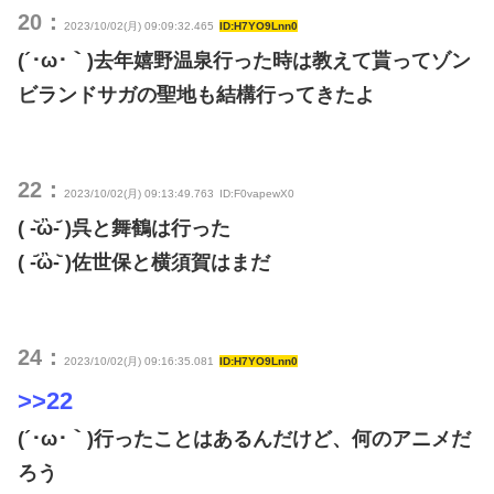
20：
2023/10/02(月) 09:09:32.465
ID:H7YO9Lnn0
(´･ω･｀)去年嬉野温泉行った時は教えて貰ってゾン
ビランドサガの聖地も結構行ってきたよ
22：
2023/10/02(月) 09:13:49.763
ID:F0vapewX0
( -᷅ὢ-᷄ )呉と舞鶴は行った
( -᷄ὢ-᷅ )佐世保と横須賀はまだ
24：
2023/10/02(月) 09:16:35.081
ID:H7YO9Lnn0
>>22
(´･ω･｀)行ったことはあるんだけど、何のアニメだ
ろう