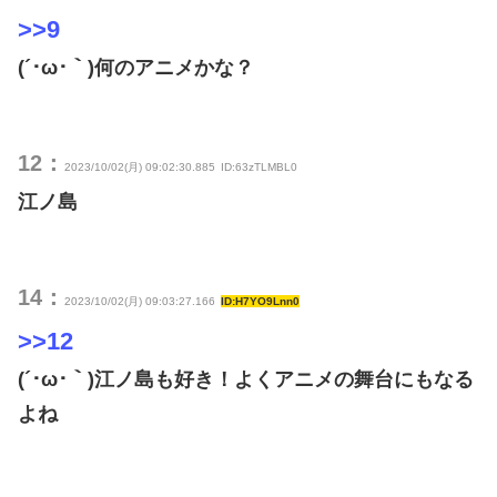
>>9
(´･ω･｀)何のアニメかな？
12：
2023/10/02(月) 09:02:30.885
ID:63zTLMBL0
江ノ島
14：
2023/10/02(月) 09:03:27.166
ID:H7YO9Lnn0
>>12
(´･ω･｀)江ノ島も好き！よくアニメの舞台にもなる
よね