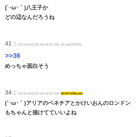
(´･ω･｀)八王子か
どの辺なんだろうね
41：
2023/10/02(月) 09:38:02.549
ID:CzbiTDDTM
>>36
めっちゃ面白そう
34：
2023/10/02(月) 09:34:05.384
ID:H7YO9Lnn0
(´･ω･｀)アリアのベネチアとかけいおんのロンドン
もちゃんと描けてていいよね