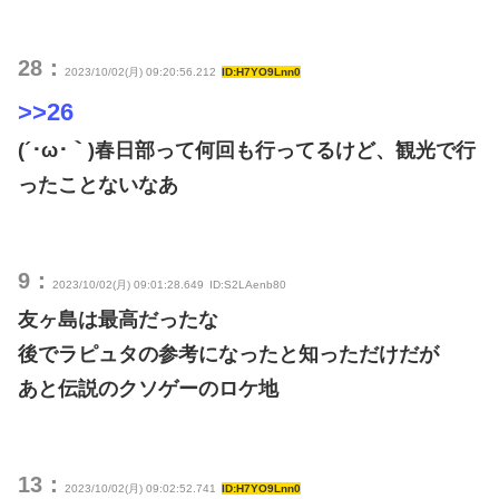
28：
2023/10/02(月) 09:20:56.212
ID:H7YO9Lnn0
>>26
(´･ω･｀)春日部って何回も行ってるけど、観光で行
ったことないなあ
9：
2023/10/02(月) 09:01:28.649
ID:S2LAenb80
友ヶ島は最高だったな
後でラピュタの参考になったと知っただけだが
あと伝説のクソゲーのロケ地
13：
2023/10/02(月) 09:02:52.741
ID:H7YO9Lnn0