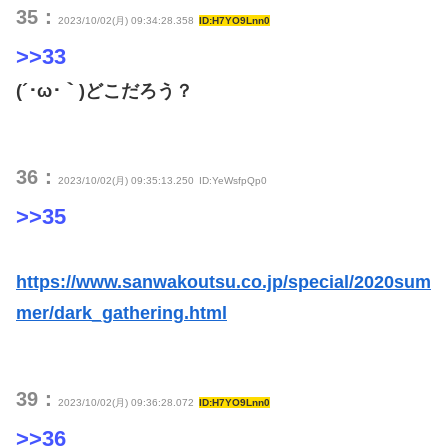
35：
2023/10/02(月) 09:34:28.358
ID:H7YO9Lnn0
>>33
(´･ω･｀)どこだろう？
36：
2023/10/02(月) 09:35:13.250
ID:YeWsfpQp0
>>35
https://www.sanwakoutsu.co.jp/special/2020sum
mer/dark_gathering.html
39：
2023/10/02(月) 09:36:28.072
ID:H7YO9Lnn0
>>36