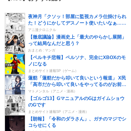
夜神月「クソッ！部屋に監視カメラ仕掛けられ
た！どうにかしてデスノート使いたいなぁ…せ
や！」→結果
アニ漫クロニクル
【徹底議論】漫画史上「最大のやらかし展開」
って結局なんだと思う？
おまとめ : マンガ
【ペルキチ悲報】ペルソナ、完全にXBOXのモ
ノになる
まとめサイト速報SP（ゲーム）
蓮舫「蓮舫だから叩いて良いという報道」 X民
「高市だから叩いて良いをやってるのがお前だ
ろ」
マトメンタル（アニメ・漫画）
【ゴルゴ13】GマニュアルのGはガイムショウ
のGです
まとめサイト速報SP（アニメ・漫画）
【朗報】「令和のダラさん」、ガチのマジでシ
コらせにくる