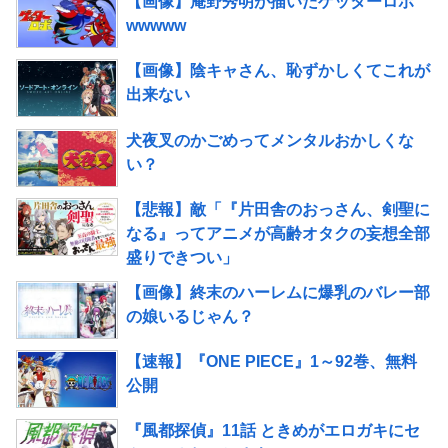
【画像】庵野秀明が描いたゲッターロボ
wwwww
【画像】陰キャさん、恥ずかしくてこれが
出来ない
犬夜叉のかごめってメンタルおかしくな
い？
【悲報】敵「『片田舎のおっさん、剣聖に
なる』ってアニメが高齢オタクの妄想全部
盛りできつい」
【画像】終末のハーレムに爆乳のバレー部
の娘いるじゃん？
【速報】『ONE PIECE』1～92巻、無料
公開
『風都探偵』11話 ときめがエロガキにセ