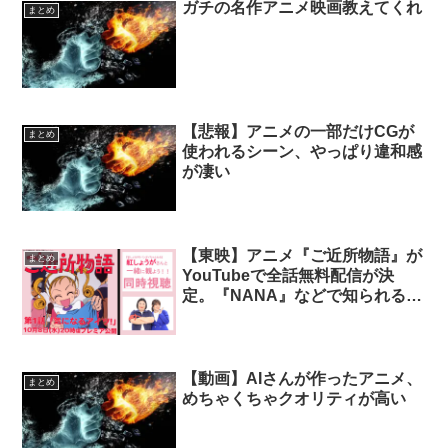
ガチの名作アニメ映画教えてくれ
まとめ
【悲報】アニメの一部だけCGが
まとめ
使われるシーン、やっぱり違和感
が凄い
【東映】アニメ『ご近所物語』が
まとめ
YouTubeで全話無料配信が決
定。『NANA』などで知られる矢
沢あいの人気漫画のアニメ化作品
【動画】AIさんが作ったアニメ、
まとめ
めちゃくちゃクオリティが高い