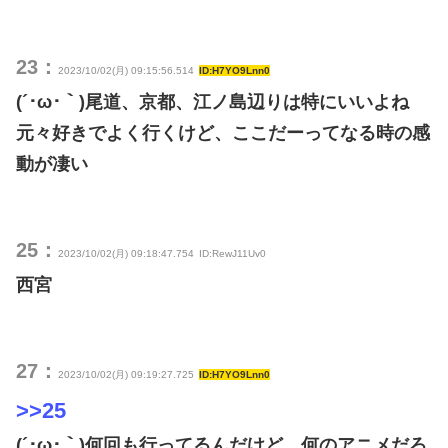
23：
2023/10/02(月) 09:15:56.514
ID:H7YO9Lnn0
(´･ω･｀)尾道、京都、江ノ島辺りは特にいいよね
元々好きでよく行くけど、ここだーってなる時の感
動が凄い
25：
2023/10/02(月) 09:18:47.754
ID:RewJ11Uv0
西宮
27：
2023/10/02(月) 09:19:27.725
ID:H7YO9Lnn0
>>25
(´･ω･｀)何回も行ってるんだけど、何のアニメだろ