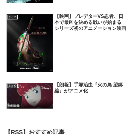
【映画】プレデターVS忍者、日
まとめ
本で最凶を決める戦いが始まる
シリーズ初のアニメーション映画
【朗報】手塚治虫『火の鳥 望郷
まとめ
編』がアニメ化
【RSS】おすすめ記事