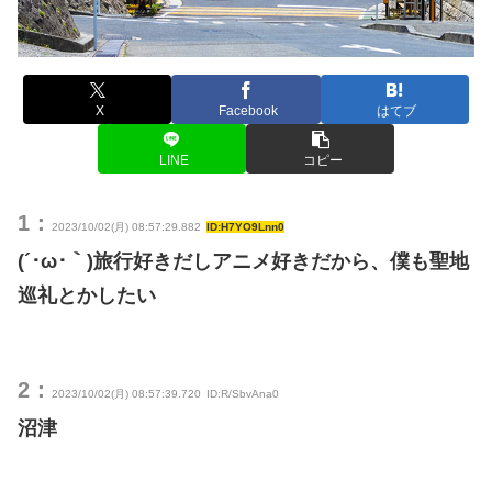
X
Facebook
はてブ
LINE
コピー
1：
2023/10/02(月) 08:57:29.882
ID:H7YO9Lnn0
(´･ω･｀)旅行好きだしアニメ好きだから、僕も聖地
巡礼とかしたい
2：
2023/10/02(月) 08:57:39.720
ID:R/SbvAna0
沼津