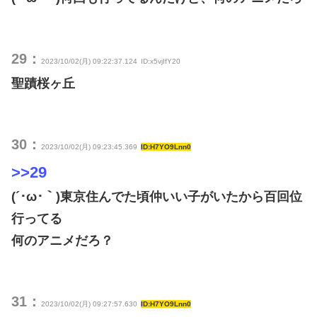
29：
2023/10/02(月) 09:22:37.124
ID:x5vjIfY20
聖蹟桜ヶ丘
30：
2023/10/02(月) 09:23:45.369
ID:H7YO9Lnn0
>>29
(´･ω･｀)東京住んでた頃仲いい子がいたから百回位
行ってる
何のアニメだろ？
31：
2023/10/02(月) 09:27:57.630
ID:H7YO9Lnn0