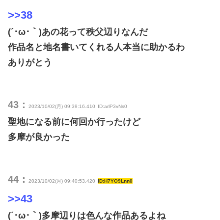
>>38
(´･ω･｀)あの花って秩父辺りなんだ
作品名と地名書いてくれる人本当に助かるわ
ありがとう
43：
2023/10/02(月) 09:39:16.410
ID:arlP3vNs0
聖地になる前に何回か行ったけど
多摩が良かった
44：
2023/10/02(月) 09:40:53.420
ID:H7YO9Lnn0
>>43
(´･ω･｀)多摩辺りは色んな作品あるよね