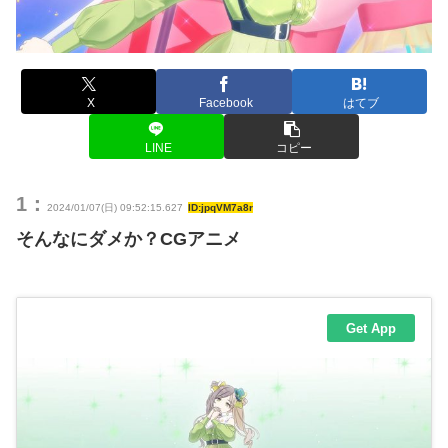
X
Facebook
はてブ
LINE
コピー
1：
2024/01/07(日) 09:52:15.627
ID:jpqVM7a8r
そんなにダメか？CGアニメ