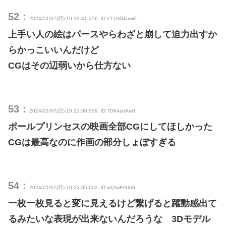
52：
2024/01/07(日) 10:19:41.256
ID:2T1ND4mw0
上手い人の絵はパースやらわざと崩して迫力出すか
らかっこいいんだけど
CGはその辺弱いから仕方ない
53：
2024/01/07(日) 10:21:38.509
ID:7D64znAw0
ポールプリンセスの映画全部CGにしてほしかった
CGは最高なのに作画の部分しょぼすぎる
54：
2024/01/07(日) 10:22:35.602
ID:wQtwF+Uh0
一枚一枚見ると変に見えるけど繋げると躍動感出て
るみたいな表現が出来ないんだろうな 3Dモデル