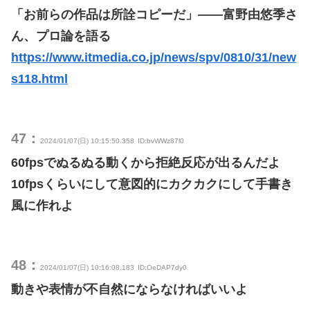
「お前らの作品は所詮コピーだ」――富野由悠季さ
ん、プロ論を語る
https://www.itmedia.co.jp/news/spv/0810/31/new
s118.html
47：
2024/01/07(日) 10:15:50.358
ID:bvWWz87l0
60fpsでぬるぬる動くから拒絶反応が出るんだよ
10fpsくらいにして意図的にカクカクにして手書き
風に作れよ
48：
2024/01/07(日) 10:16:08.183
ID:OeDAP7dy0
動きや表情が不自然にならなければいいよ