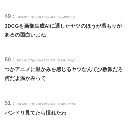
49：
2024/01/07(日) 10:16:27.461
ID:jsyDVbpHd
3DCGを画像生成AIに通したヤツのほうが温もりが
あるの面白いよね
50：
2024/01/07(日) 10:17:56.471
ID:T3IbLPap0
つかアニメに温かみを感じるヤツなんて少数派だろ
何だよ温かみって
51：
2024/01/07(日) 10:18:57.531
ID:vBsGYnzD0
バンドリ見てたら慣れたわ