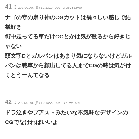
41：
2024/01/07(日) 10:13:14.666
ID:U9yYZz/R0
ナゴの守の祟り神のCGカットは禍々しい感じで結
構好き
街中走ってる車だけCGとかは気が散るから好きじ
ゃない
頭文字Dとガルパンはあまり気にならないけどガル
パンは戦車から顔出してる人までCGの時は気が付
くとうーんてなる
42：
2024/01/07(日) 10:14:22.396
ID:nFwdLtAfF
ドラ泣きやプアストみたいな不気味なデザインの
CGでなければいいよ