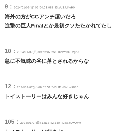
9：
2024/01/07(日) 09:54:53.088
ID:zUSJvKoH0
海外の方がCGアンチ凄いだろ
進撃の巨人Finalとか最初クソたたかれてたし
10：
2024/01/07(日) 09:55:07.651
ID:WnbRTVg6d
急に不気味の谷に落とされるからな
12：
2024/01/07(日) 09:55:51.543
ID:dSabw9830
トイストーリーはみんな好きじゃん
105：
2024/01/07(日) 13:18:42.635
ID:xqJlUwOm0