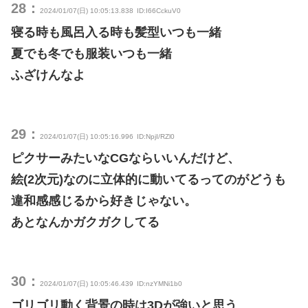
28：
2024/01/07(日) 10:05:13.838
ID:I66CckuV0
寝る時も風呂入る時も髪型いつも一緒
夏でも冬でも服装いつも一緒
ふざけんなよ
29：
2024/01/07(日) 10:05:16.996
ID:NpjI/RZl0
ピクサーみたいなCGならいいんだけど、
絵(2次元)なのに立体的に動いてるってのがどうも
違和感感じるから好きじゃない。
あとなんかガクガクしてる
30：
2024/01/07(日) 10:05:46.439
ID:nzYMNi1b0
ゴリゴリ動く背景の時は3Dが強いと思う