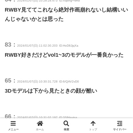
2024/01/07(日) 10:28:28.473
ID:Xqbng+NRd
RWBY見ててこれなら絶対作画崩れないし結構いい
んじゃないかとは思った
83：
2024/01/07(日) 11:02:30.203
ID:HoD8JjqXa
RWBY好きだけどvol1~3のモデルが一番良かった
65：
2024/01/07(日) 10:30:31.728
ID:6/QAV2vD0
3Dモデルは下から見たときの顔が酷い
66：
2024/01/07(日) 10:31:02.197
ID:3SfHayjpa
まあ萎えるのは事実
メニュー
ホーム
検索
トップ
サイドバー