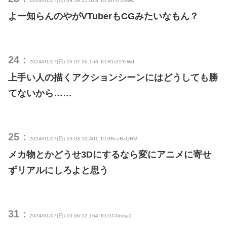
2024/01/07(日) 09:59:15.623
ID:WYI72Mwl0
よー知らんのやがVTuberもCGみたいなもん？
24：
2024/01/07(日) 10:02:26.153
ID:R1r21YtWd
上手い人の描くアクションシーンにはどうしても勝
てないから……
25：
2024/01/07(日) 10:03:19.401
ID:0BezBzQRM
メカ物とかどうせ3Dにするなら変にアニメに寄せ
ずリアルにしろよと思う
31：
2024/01/07(日) 10:06:12.164
ID:f1CUmfja0