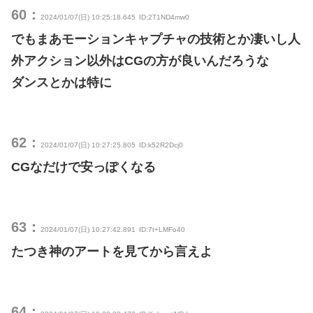
60：
2024/01/07(日) 10:25:18.645
ID:2T1ND4mw0
でもまあモーションキャプチャの技術とか凄いし人
外アクション以外はCGの方が良いんだろうな
ダンスとかは特に
62：
2024/01/07(日) 10:27:25.805
ID:k52R2Dcj0
CGなだけで安っぽくなる
63：
2024/01/07(日) 10:27:42.891
ID:7t+LMFo40
たつき神のアートを見てから言えよ
64：