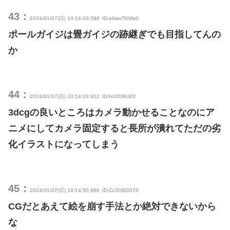
43：
2024/01/07(日) 10:14:23.598
ID:x4wwTKMa0
ポールガイジは畳ガイジの跡継ぎでも目指してんの
か
44：
2024/01/07(日) 10:14:28.912
ID:hOOIi8U20
3dcgの良いところはカメラ動かせることなのにア
ニメにしてカメラ固定すると長所が潰れてただの劣
化イラストになってしまう
45：
2024/01/07(日) 10:14:50.686
ID:Cc30BDG70
CGだとあえて絵を崩す手法とか絶対できないから
な