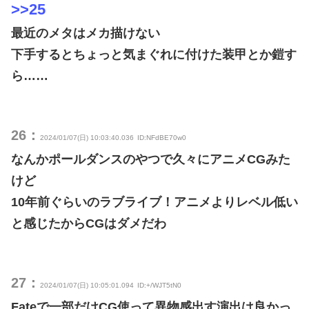
>>25
最近のメタはメカ描けない
下手するとちょっと気まぐれに付けた装甲とか鎧す
ら……
26：
2024/01/07(日) 10:03:40.036
ID:NFdBE70w0
なんかポールダンスのやつで久々にアニメCGみた
けど
10年前ぐらいのラブライブ！アニメよりレベル低い
と感じたからCGはダメだわ
27：
2024/01/07(日) 10:05:01.094
ID:+/WJT5tN0
Fateで一部だけCG使って異物感出す演出は良かっ