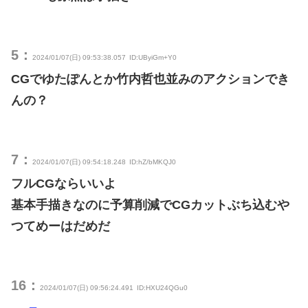
5：
2024/01/07(日) 09:53:38.057
ID:UByiGm+Y0
CGでゆたぽんとか竹内哲也並みのアクションでき
んの？
7：
2024/01/07(日) 09:54:18.248
ID:hZ/bMKQJ0
フルCGならいいよ
基本手描きなのに予算削減でCGカットぶち込むや
つてめーはだめだ
16：
2024/01/07(日) 09:56:24.491
ID:HXU24QGu0