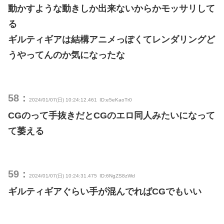
動かすような動きしか出来ないからかモッサリして
る
ギルティギアは結構アニメっぽくてレンダリングど
うやってんのか気になったな
58：
2024/01/07(日) 10:24:12.461
ID:e5eKaoTr0
CGのって手抜きだとCGのエロ同人みたいになって
て萎える
59：
2024/01/07(日) 10:24:31.475
ID:6NgZS8zWd
ギルティギアぐらい手が混んでればCGでもいい