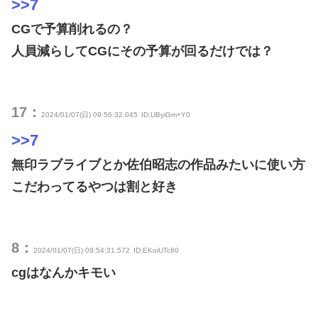
>>7
CGで予算削れるの？
人員減らしてCGにその予算が回るだけでは？
17：
2024/01/07(日) 09:56:32.045
ID:UByiGm+Y0
>>7
無印ラブライブとか佐伯昭志の作品みたいに使い方
こだわってるやつは割と好き
8：
2024/01/07(日) 09:54:31.572
ID:EKoiUTc60
cgはなんかキモい