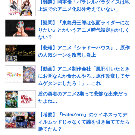
【難題】岡本倫「パラレルパラダイスは地
上波でのアニメ化以外考えていない」
【疑問】『東島丹三郎は仮面ライダーにな
りたい』とかいうアニメ時代設定おかしく
ない？
【悲報】アニメ『シャドーハウス』、原作
の人気シーンを改悪し炎上
【動画】アニメ制作会社「風邪引いたとき
にお粥なんか食わんやろ…原作改変してサ
ムゲタンにしたろ！」←これ
盾の勇者のアニメ2期って悲惨な出来だっ
たよね…
【考察】『Fate/Zero』のケイネスってデ
ィルムッドじゃなくて誰を引き当ててたら
勝てたん？