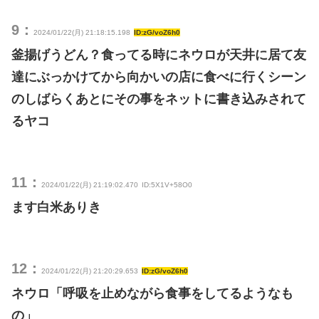
9：
2024/01/22(月) 21:18:15.198
ID:zG/voZ6h0
釜揚げうどん？食ってる時にネウロが天井に居て友
達にぶっかけてから向かいの店に食べに行くシーン
のしばらくあとにその事をネットに書き込みされて
るヤコ
11：
2024/01/22(月) 21:19:02.470
ID:5X1V+58O0
ます白米ありき
12：
2024/01/22(月) 21:20:29.653
ID:zG/voZ6h0
ネウロ「呼吸を止めながら食事をしてるようなも
の」