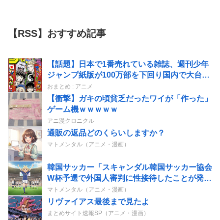
【RSS】おすすめ記事
【話題】日本で1番売れている雑誌、週刊少年
ジャンプ紙版が100万部を下回り国内で大台を
超える雑誌はゼロに。なお、電子版を含めた漫
おまとめ : アニメ
画市場規模は歴史上最盛期を迎えている！！
【衝撃】ガキの頃貧乏だったワイが「作った」
ゲーム機ｗｗｗｗｗ
アニ漫クロニクル
通販の返品どのくらいしますか？
マトメンタル（アニメ・漫画）
韓国サッカー「スキャンダル韓国サッカー協会
W杯予選で外国人審判に性接待したことが発
覚！」
マトメンタル（アニメ・漫画）
リヴァイアス最後まで見たよ
まとめサイト速報SP（アニメ・漫画）