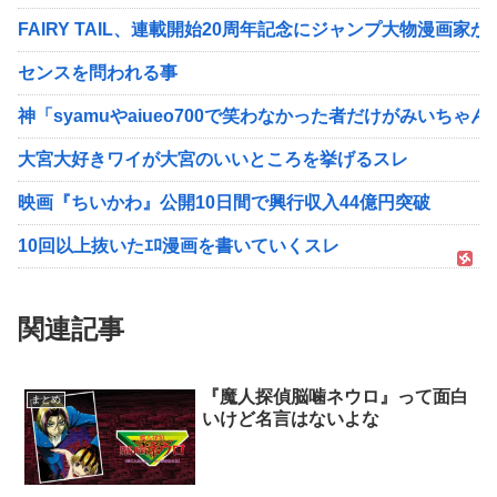
FAIRY TAIL、連載開始20周年記念にジャンプ大物漫画
センスを問われる事
神「syamuやaiueo700で笑わなかった者だけがみいちゃ
大宮大好きワイが大宮のいいところを挙げるスレ
映画『ちいかわ』公開10日間で興行収入44億円突破
10回以上抜いたｴﾛ漫画を書いていくスレ
関連記事
『魔人探偵脳噛ネウロ』って面白
まとめ
いけど名言はないよな