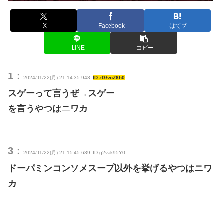
X
Facebook
はてブ
LINE
コピー
1：
2024/01/22(月) 21:14:35.943
ID:zG/voZ6h0
スゲーって言うぜ→スゲー
を言うやつはニワカ
3：
2024/01/22(月) 21:15:45.639
ID:g2vak95Y0
ドーパミンコンソメスープ以外を挙げるやつはニワ
カ