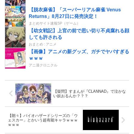
【脱衣麻雀】「スーパーリアル麻雀 Venus
Returns」8月27日に発売決定！
まとめサイト速報SP（ゲーム）
【幼女戦記】上官の前で思い切り不貞腐れる顔
しても許される
おまとめ : アニメ
【画像】アニメの新グッズ、ガチでヤバすぎる
ｗｗｗ
アニ漫クロニクル
【疑問】すまんが『CLANNAD』で泣かな
い奴おるんか？？？
【朗々】バイオハザードシリーズの「ウ
ェスカー」とかいう超有能キャラｗｗｗ
ｗｗｗ