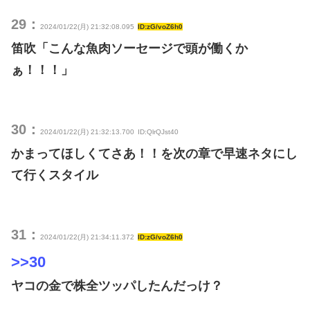
29：
2024/01/22(月) 21:32:08.095
ID:zG/voZ6h0
笛吹「こんな魚肉ソーセージで頭が働くか
ぁ！！！」
30：
2024/01/22(月) 21:32:13.700
ID:QlrQJst40
かまってほしくてさあ！！を次の章で早速ネタにし
て行くスタイル
31：
2024/01/22(月) 21:34:11.372
ID:zG/voZ6h0
>>30
ヤコの金で株全ツッパしたんだっけ？