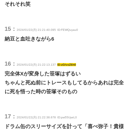
それそれ笑
15：
2024/01/22(月) 21:21:40.095
ID:FEWQuyau0
納豆と血吐きながら6
16：
2024/01/22(月) 21:22:13.137
ID:zG/voZ6h0
完全体Xが変身した笹塚はずるい
ちゃんと死ぬ前にトレースもしてるからあれは完全
に死を悟った時の笹塚そのもの
17：
2024/01/22(月) 21:22:38.678
ID:pw55UyeL0
ドラム缶のスリーサイズを計って「喜べ弥子！貴様