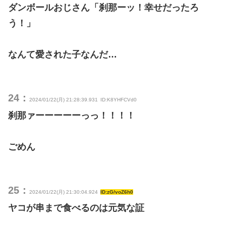
ダンボールおじさん「刹那ーッ！幸せだったろ
う！」
なんて愛された子なんだ…
24：
2024/01/22(月) 21:28:39.931
ID:K8YHFCVd0
刹那ァーーーーーっっ！！！！
ごめん
25：
2024/01/22(月) 21:30:04.924
ID:zG/voZ6h0
ヤコが串まで食べるのは元気な証