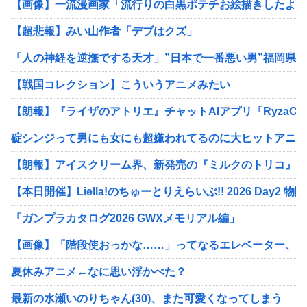
【画像】一流漫画家「流行りの白黒ポテチお絵描きしたよ！
【超悲報】みい山作者「デブはクズ」
「人の神経を逆撫でする天才」”日本で一番悪い男”福岡県
【戦国コレクション】こういうアニメみたい
【朗報】『ライザのアトリエ』チャットAIアプリ「RyzaCha
碇シンジって男にも女にも超嫌われてるのに大ヒットアニメ
【朗報】アイスクリーム界、新発売の『ミルクのトリコ』が
【本日開催】Liella!のちゅーとりえらいぶ!! 2026 D
「ガンプラカタログ2026 GWXメモリアル編」
【画像】「階段使おっかな……」ってなるエレベーター、見
夏休みアニメ←なに思い浮かべた？
最新の水瀬いのりちゃん(30)、また可愛くなってしまう