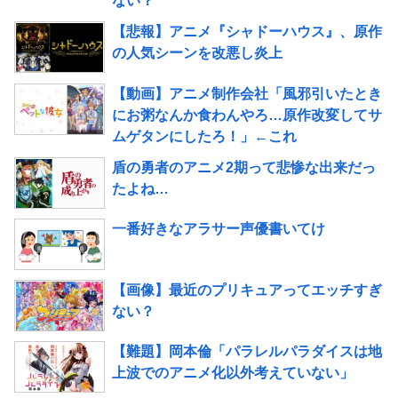
ない？
【悲報】アニメ『シャドーハウス』、原作
の人気シーンを改悪し炎上
【動画】アニメ制作会社「風邪引いたとき
にお粥なんか食わんやろ…原作改変してサ
ムゲタンにしたろ！」←これ
盾の勇者のアニメ2期って悲惨な出来だっ
たよね…
一番好きなアラサー声優書いてけ
【画像】最近のプリキュアってエッチすぎ
ない？
【難題】岡本倫「パラレルパラダイスは地
上波でのアニメ化以外考えていない」