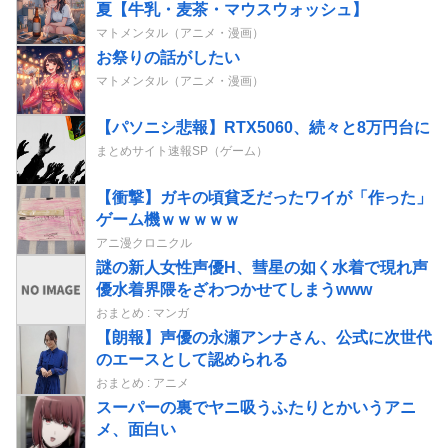
夏【牛乳・麦茶・マウスウォッシュ】
マトメンタル（アニメ・漫画）
お祭りの話がしたい
マトメンタル（アニメ・漫画）
【パソニシ悲報】RTX5060、続々と8万円台に
まとめサイト速報SP（ゲーム）
【衝撃】ガキの頃貧乏だったワイが「作った」
ゲーム機ｗｗｗｗｗ
アニ漫クロニクル
謎の新人女性声優H、彗星の如く水着で現れ声
優水着界隈をざわつかせてしまうwww
おまとめ : マンガ
【朗報】声優の永瀬アンナさん、公式に次世代
のエースとして認められる
おまとめ : アニメ
スーパーの裏でヤニ吸うふたりとかいうアニ
メ、面白い