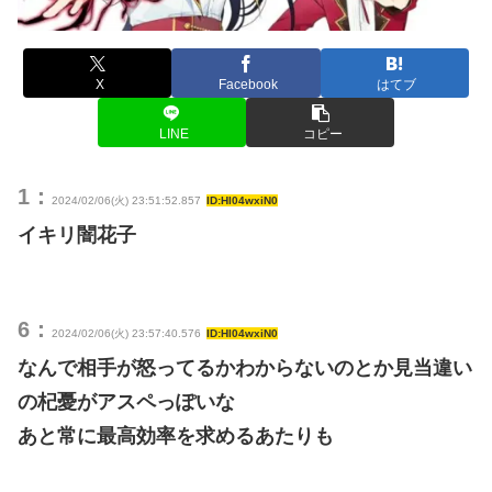
X
Facebook
はてブ
LINE
コピー
1：
2024/02/06(火) 23:51:52.857
ID:Hl04wxiN0
イキリ闇花子
6：
2024/02/06(火) 23:57:40.576
ID:Hl04wxiN0
なんで相手が怒ってるかわからないのとか見当違い
の杞憂がアスペっぽいな
あと常に最高効率を求めるあたりも