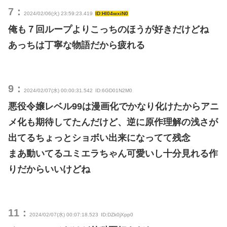
7：
2024/02/06(火) 23:59:23.419
ID:Hl04wxiN0
俺も７回ループよりこっちのほうが好きだけどね
あっちは丁寧な物語だから疲れる
9：
2024/02/07(水) 00:00:31.542
ID:6GD01N2M0
悪役令嬢レベル99は漫画化でかなり化けたからアニ
メ化も期待してたんだけど、逆に原作理解の浅さが
出てるちょっとショボい出来になってて残念
まあ動いてるユミエラちゃん可愛いし十分見れる作
りだからいいけどね
11：
2024/02/07(水) 00:07:18.523
ID:DZk0jXpp0