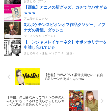
おまとめ : アニメ
【画像】アニメの新グッズ、ガチでヤバすぎる
ｗｗｗ
アニ漫クロニクル
3大ポケモンスピオンオフ作品クソゲー、ノブ
ナガの野望、ダッシュ
マトメンタル（ゲーム）
【ニンジャスレイヤーネタ】オボンホリデーを
申請し忘れていた
まとめサイト速報SP（アニメ・漫画）
【悲報】YAWARA！柔道漫画なのに試合
で名シーンがあまりないww
【声優】高山みなみってコナンの声の人
みたいになってるけど俺らからしたらガ
ンダムWの主題歌の人だよな？