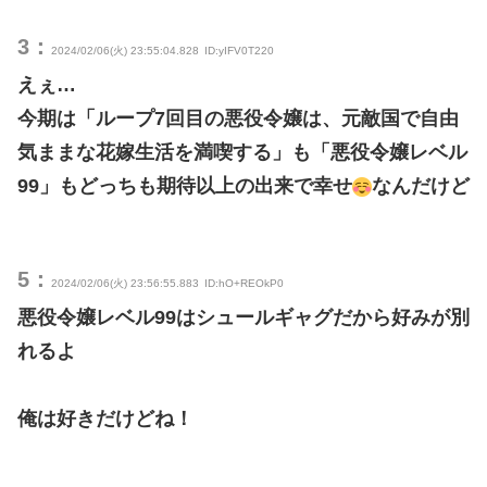
3：
2024/02/06(火) 23:55:04.828
ID:yIFV0T220
えぇ…
今期は「ループ7回目の悪役令嬢は、元敵国で自由
気ままな花嫁生活を満喫する」も「悪役令嬢レベル
99」もどっちも期待以上の出来で幸せ
なんだけど
5：
2024/02/06(火) 23:56:55.883
ID:hO+REOkP0
悪役令嬢レベル99はシュールギャグだから好みが別
れるよ
俺は好きだけどね！