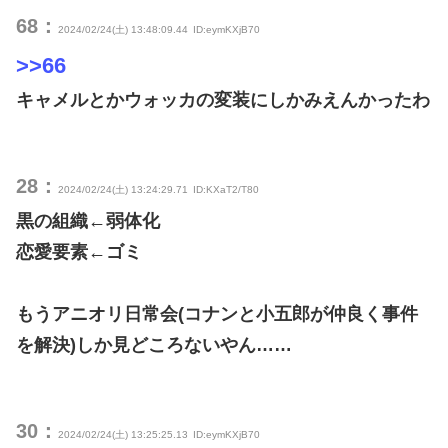
68：
2024/02/24(土) 13:48:09.44
ID:eymKXjB70
>>66
キャメルとかウォッカの変装にしかみえんかったわ
28：
2024/02/24(土) 13:24:29.71
ID:KXaT2/T80
黒の組織←弱体化
恋愛要素←ゴミ
もうアニオリ日常会(コナンと小五郎が仲良く事件
を解決)しか見どころないやん……
30：
2024/02/24(土) 13:25:25.13
ID:eymKXjB70