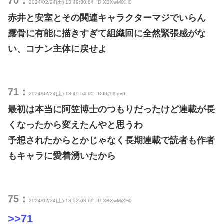
70：
2024/02/24(土) 13:49:30.84
ID:XBXwMiXH0
赤井と安室とその関連キャラクターマジでいらん
露骨に有能に描きすぎて組織回に全然緊張感がな
い、コナン主体に戻せよ
71：
2024/02/24(土) 13:49:54.90
ID:ItQ9l9gv0
最初は本当に阿笠博士のつもりだったけど連載が長
くなったから変えたんやと思うわ
予想されたからとかじゃなく長期連載で読者も作者
もキャラに愛着湧いたから
75：
2024/02/24(土) 13:52:08.69
ID:XBXwMiXH0
>>71