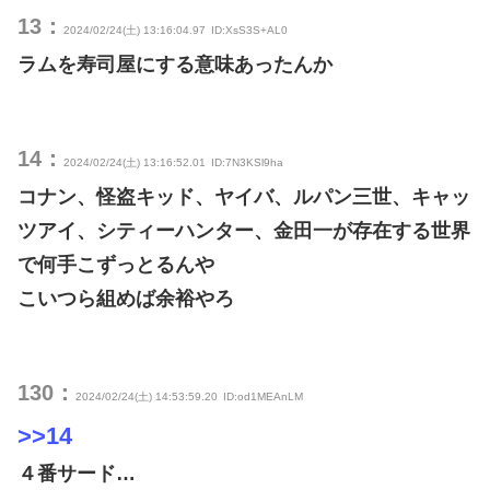
13：
2024/02/24(土) 13:16:04.97
ID:XsS3S+AL0
ラムを寿司屋にする意味あったんか
14：
2024/02/24(土) 13:16:52.01
ID:7N3KSl9ha
コナン、怪盗キッド、ヤイバ、ルパン三世、キャッ
ツアイ、シティーハンター、金田一が存在する世界
で何手こずっとるんや
こいつら組めば余裕やろ
130：
2024/02/24(土) 14:53:59.20
ID:od1MEAnLM
>>14
４番サード…