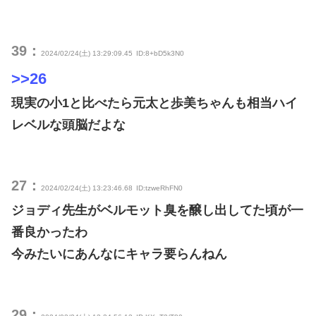
39：
2024/02/24(土) 13:29:09.45
ID:8+bD5k3N0
>>26
現実の小1と比べたら元太と歩美ちゃんも相当ハイ
レベルな頭脳だよな
27：
2024/02/24(土) 13:23:46.68
ID:tzweRhFN0
ジョディ先生がベルモット臭を醸し出してた頃が一
番良かったわ
今みたいにあんなにキャラ要らんねん
29：