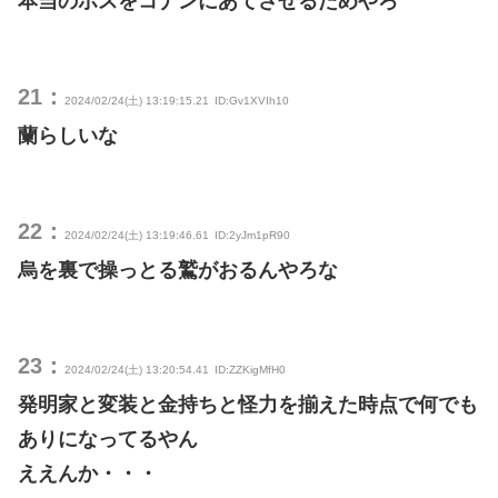
本当のボスをコナンにあてさせるためやろ
21：
2024/02/24(土) 13:19:15.21
ID:Gv1XVIh10
蘭らしいな
22：
2024/02/24(土) 13:19:46.61
ID:2yJm1pR90
烏を裏で操っとる鷲がおるんやろな
23：
2024/02/24(土) 13:20:54.41
ID:ZZKigMfH0
発明家と変装と金持ちと怪力を揃えた時点で何でも
ありになってるやん
ええんか・・・