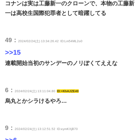
コナンは実は工藤新一のクローンで、本物の工藤新
一は高校生国際犯罪者として暗躍してる
49：
2024/02/24(土) 13:34:26.42
ID:Lm54ML2o0
>>15
連載開始当初のサンデーのノリぽくてええな
6：
2024/02/24(土) 13:11:04.80
ID:+KhAJZE40
烏丸とかシラけるやろ…
9：
2024/02/24(土) 13:12:51.52
ID:eymKXjB70