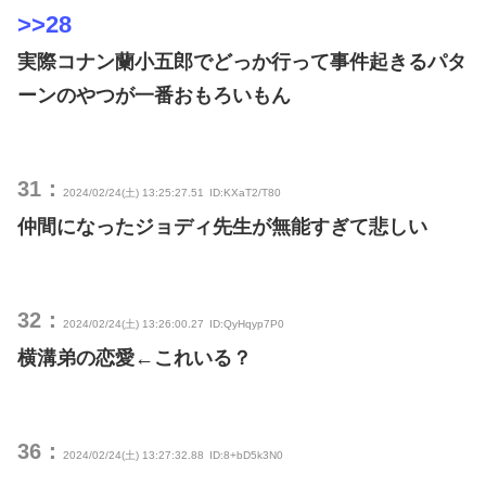
>>28
実際コナン蘭小五郎でどっか行って事件起きるパタ
ーンのやつが一番おもろいもん
31：
2024/02/24(土) 13:25:27.51
ID:KXaT2/T80
仲間になったジョディ先生が無能すぎて悲しい
32：
2024/02/24(土) 13:26:00.27
ID:QyHqyp7P0
横溝弟の恋愛←これいる？
36：
2024/02/24(土) 13:27:32.88
ID:8+bD5k3N0