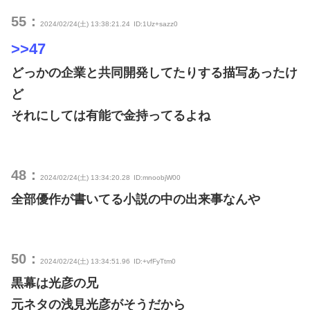
55：
2024/02/24(土) 13:38:21.24
ID:1Uz+sazz0
>>47
どっかの企業と共同開発してたりする描写あったけ
ど
それにしては有能で金持ってるよね
48：
2024/02/24(土) 13:34:20.28
ID:mnoobjW00
全部優作が書いてる小説の中の出来事なんや
50：
2024/02/24(土) 13:34:51.96
ID:+vfFyTtm0
黒幕は光彦の兄
元ネタの浅見光彦がそうだから