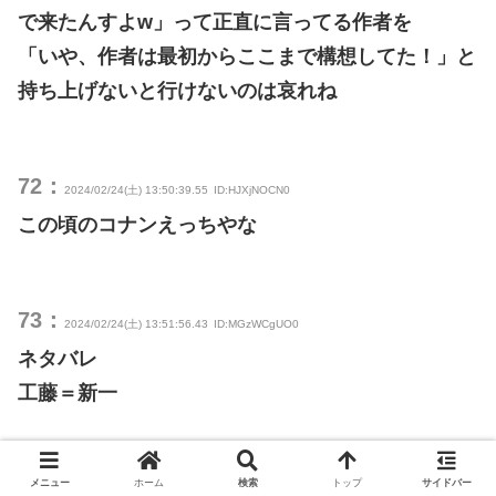
で来たんすよw」って正直に言ってる作者を
「いや、作者は最初からここまで構想してた！」と
持ち上げないと行けないのは哀れね
72：
2024/02/24(土) 13:50:39.55
ID:HJXjNOCN0
この頃のコナンえっちやな
73：
2024/02/24(土) 13:51:56.43
ID:MGzWCgUO0
ネタバレ
工藤＝新一
76：
メニュー
ホーム
検索
トップ
サイドバー
2024/02/24(土) 13:52:41.71
ID:HJXjNOCN0