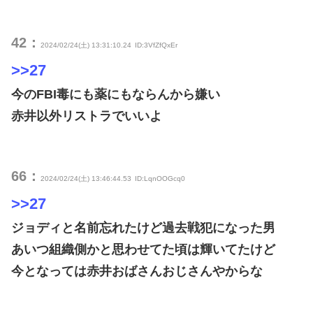
42：
2024/02/24(土) 13:31:10.24
ID:3VfZfQxEr
>>27
今のFBI毒にも薬にもならんから嫌い
赤井以外リストラでいいよ
66：
2024/02/24(土) 13:46:44.53
ID:LqnOOGcq0
>>27
ジョディと名前忘れたけど過去戦犯になった男
あいつ組織側かと思わせてた頃は輝いてたけど
今となっては赤井おばさんおじさんやからな