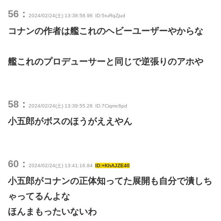
56：
2024/02/24(土) 13:38:58.96
ID:5ruRqZjud
コナンの作者は艦これのヘビーユーザーやからな
艦これのプロデューサーと同じで逆張りのアホや
58：
2024/02/24(土) 13:39:55.26
ID:7Ciqmc6pd
小五郎がボスのほうがええやん
60：
2024/02/24(土) 13:41:16.84
ID:+KhAJZE40
小五郎がコナンの正体知ってた展開も自分で潰しち
ゃってるんよな
ほんまもったいないわ