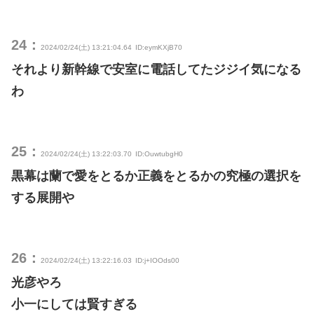
24：
2024/02/24(土) 13:21:04.64
ID:eymKXjB70
それより新幹線で安室に電話してたジジイ気になる
わ
25：
2024/02/24(土) 13:22:03.70
ID:OuwtubgH0
黒幕は蘭で愛をとるか正義をとるかの究極の選択を
する展開や
26：
2024/02/24(土) 13:22:16.03
ID:j+IOOds00
光彦やろ
小一にしては賢すぎる