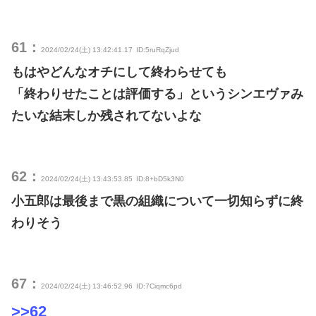
61：
2024/02/24(土) 13:42:41.17
ID:5ruRqZjud
もはやどんなオチにして終わらせても
「終わりせたことは評価する」というシンエヴァみ
たいな結末しか残されてないよな
62：
2024/02/24(土) 13:43:53.85
ID:8+bD5k3N0
小五郎は最後まで黒の組織について一切知らずに終
わりそう
67：
2024/02/24(土) 13:46:52.96
ID:7Ciqmc6pd
>>62