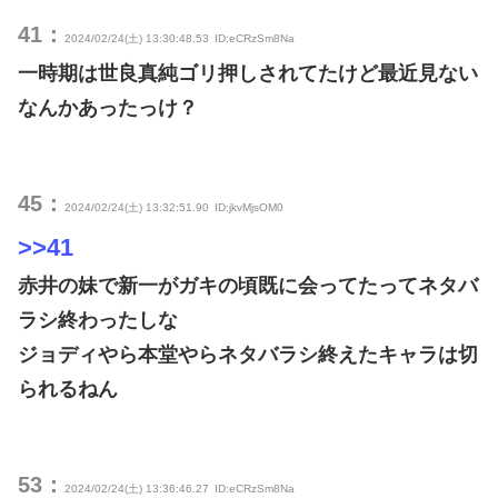
41：
2024/02/24(土) 13:30:48.53
ID:eCRzSm8Na
一時期は世良真純ゴリ押しされてたけど最近見ない
なんかあったっけ？
45：
2024/02/24(土) 13:32:51.90
ID:jkvMjsOM0
>>41
赤井の妹で新一がガキの頃既に会ってたってネタバ
ラシ終わったしな
ジョディやら本堂やらネタバラシ終えたキャラは切
られるねん
53：
2024/02/24(土) 13:36:46.27
ID:eCRzSm8Na