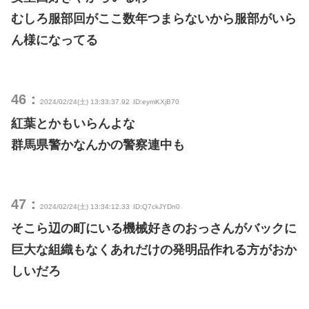
むしろ服部回がここ数年つまらないから服部がいら
ん様になってる
46：
2024/02/24(土) 13:33:37.92
ID:eymKXjB70
紅葉とかもいらんよな
群馬県警かなんかの警察連中も
47：
2024/02/24(土) 13:34:12.33
ID:Q7ckJYDn0
そこら辺の町にいる機械好きのおっさんがバックに
巨大な組織もなくあれだけの発明品作れる方がおか
しいだろ