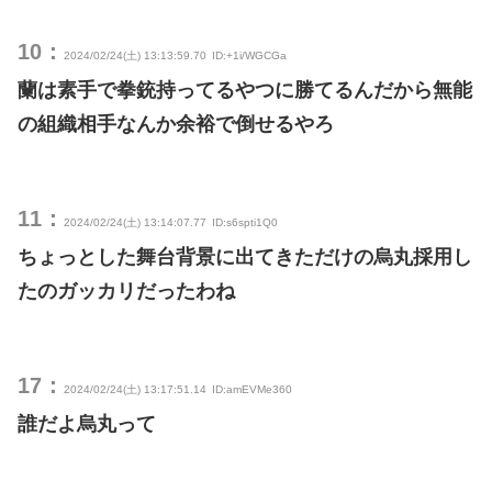
10：
2024/02/24(土) 13:13:59.70
ID:+1i/WGCGa
蘭は素手で拳銃持ってるやつに勝てるんだから無能
の組織相手なんか余裕で倒せるやろ
11：
2024/02/24(土) 13:14:07.77
ID:s6spti1Q0
ちょっとした舞台背景に出てきただけの烏丸採用し
たのガッカリだったわね
17：
2024/02/24(土) 13:17:51.14
ID:amEVMe360
誰だよ烏丸って