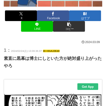
X
Facebook
はてブ
LINE
コピー
2024.03.09
1：
2024/02/24(土) 13:09:36.07
ID:+KhAJZE40
素直に黒幕は博士にしといた方が絶対盛り上がった
やろ