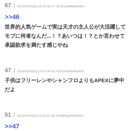
67：
2024/03/03(日) 19:35:26.57
ID:OLjXWB9A00303
>>46
世界的人気ゲームで実は天才の主人公が大活躍して
モブに何者なんだ...！？あいつは！？とか言わせて
承認欲求を満たす感じやね
47：
2024/03/03(日) 19:27:04.63
ID:K1nfDO6Nd0303
子供はフリーレンやシャンフロよりもAPEXに夢中
だよ
51：
2024/03/03(日) 19:30:22.66
ID:iMHnyhPO00303
>>47