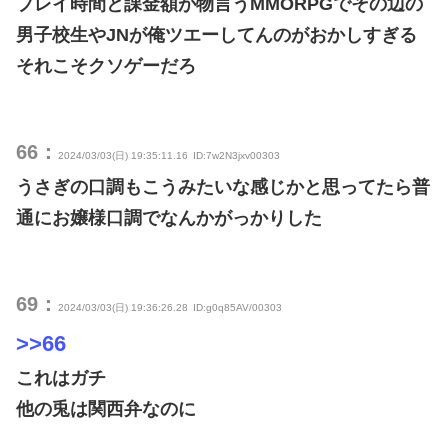
プレイ時間と課金額が物言うMMORPGでその辺の
男子校生やJNが俺ツエーしてんのがおかしすぎる
それこそクソゲーだろ
66：
2024/03/03(日) 19:35:11.16
ID:7w2N3jxv00303
うさぎの口調もこうみたいな感じかと思ってたら普
通にお嬢様口調でなんかがっかりした
69：
2024/03/03(日) 19:36:26.28
ID:g0q85AV/00303
>>66
これはガチ
他の兎は関西弁なのに