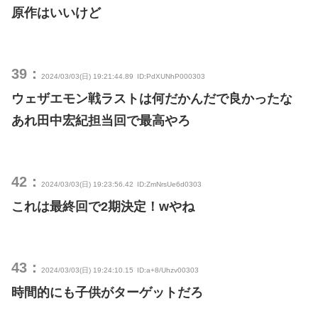
原作はいいけど
39：
2024/03/03(日) 19:21:44.89
ID:PdXUNhP000303
ウェザエモン戦ラストは何だかんだで良かったな
あれ田中宏紀担当回で最高やろ
42：
2024/03/03(日) 19:23:56.42
ID:ZmNrsUe6d0303
これは最終回で2期決定！wやね
43：
2024/03/03(日) 19:24:10.15
ID:a+8/Uhzv00303
時間的にも子供がターゲットだろ