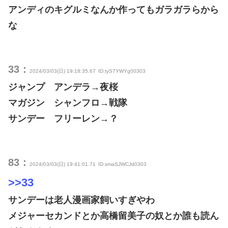
アンディのキグルミなんか作ってもガラガラらから
な
33：
2024/03/03(日) 19:18:35.67
ID:tyS7YWYg00303
ジャンプ アンデラ→夜桜
マガジン シャンフロ→戦隊
サンデー フリーレン→？
83：
2024/03/03(日) 19:41:01.71
ID:smaSJWCJd0303
>>33
サンデーは老人漫画家飼いすぎやわ
メジャーセカンドとか高橋留美子の奴とか誰も読ん