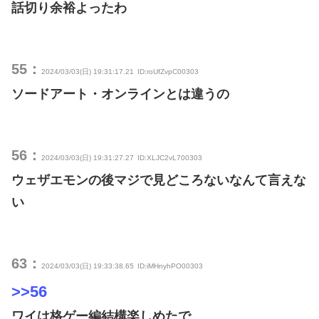
話切り余裕よったわ
55：
2024/03/03(日) 19:31:17.21
ID:roUfZvpC00303
ソードアート・オンラインとは違うの
56：
2024/03/03(日) 19:31:27.27
ID:XLJC2vL700303
ウェザエモンの後マジで見どころないなんて言えな
い
63：
2024/03/03(日) 19:33:38.65
ID:iMHnyhPO00303
>>56
ワイは格ゲー編結構楽しめたで