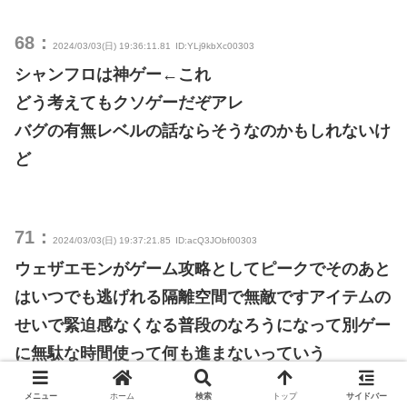
68：
2024/03/03(日) 19:36:11.81
ID:YLj9kbXc00303
シャンフロは神ゲー←これ
どう考えてもクソゲーだぞアレ
バグの有無レベルの話ならそうなのかもしれないけ
ど
71：
2024/03/03(日) 19:37:21.85
ID:acQ3JObf00303
ウェザエモンがゲーム攻略としてピークでそのあと
はいつでも逃げれる隔離空間で無敵ですアイテムの
せいで緊迫感なくなる普段のなろうになって別ゲー
に無駄な時間使って何も進まないっていう
メニュー
ホーム
検索
トップ
サイドバー