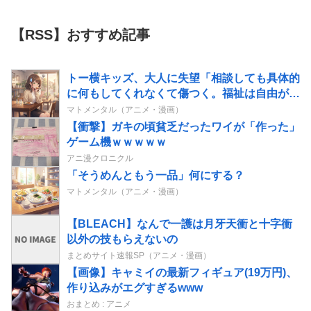
【RSS】おすすめ記事
トー横キッズ、大人に失望「相談しても具体的
に何もしてくれなくて傷つく。福祉は自由が奪
われる」
マトメンタル（アニメ・漫画）
【衝撃】ガキの頃貧乏だったワイが「作った」
ゲーム機ｗｗｗｗｗ
アニ漫クロニクル
「そうめんともう一品」何にする？
マトメンタル（アニメ・漫画）
【BLEACH】なんで一護は月牙天衝と十字衝
以外の技もらえないの
まとめサイト速報SP（アニメ・漫画）
【画像】キャミイの最新フィギュア(19万円)、
作り込みがエグすぎるwww
おまとめ : アニメ