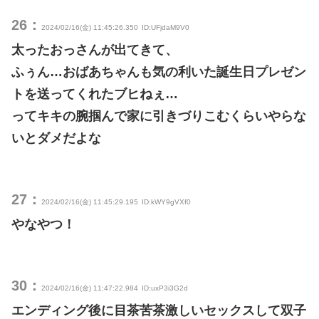
26：
2024/02/16(金) 11:45:26.350
ID:UFjdaM9V0
太ったおっさんが出てきて、
ふぅん…おばあちゃんも気の利いた誕生日プレゼン
トを送ってくれたブヒねぇ…
ってキキの腕掴んで家に引きづりこむくらいやらな
いとダメだよな
27：
2024/02/16(金) 11:45:29.195
ID:kWY9gVXf0
やなやつ！
30：
2024/02/16(金) 11:47:22.984
ID:uxP3i3G2d
エンディング後に目茶苦茶激しいセックスして双子