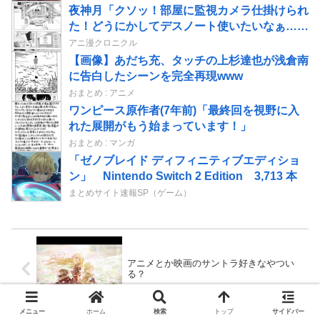
夜神月「クソッ！部屋に監視カメラ仕掛けられ
た！どうにかしてデスノート使いたいなぁ…せ
や！」→結果
アニ漫クロニクル
【画像】あだち充、タッチの上杉達也が浅倉南
に告白したシーンを完全再現www
おまとめ : アニメ
ワンピース原作者(7年前)「最終回を視野に入
れた展開がもう始まっています！」
おまとめ : マンガ
「ゼノブレイド ディフィニティブエディショ
ン」 Nintendo Switch 2 Edition 3,713 本
まとめサイト速報SP（ゲーム）
アニメとか映画のサントラ好きなやつい
る？
メニュー
ホーム
検索
トップ
サイドバー