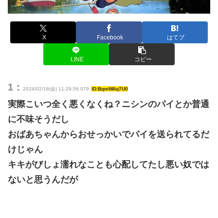
X
Facebook
はてブ
LINE
コピー
1：
2024/02/16(金) 11:29:56.079
ID:BqmWAq7U0
実際こいつ全く悪くなくね？ニシンのパイとか普通
に不味そうだし
おばあちゃんからおせっかいでパイを送られてるだ
けじゃん
キキがびしょ濡れなことも心配してたし悪い奴では
ないと思うんだが