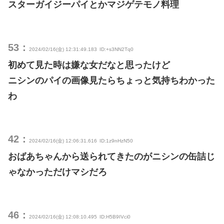
スターガイジーパイとかマジゲテモノ料理
53：
2024/02/16(金) 12:31:49.183
ID:+s3NN2Tq0
初めて見た時は嫌な女だなと思ったけど
ニシンのパイの画像見たらちょっと気持ちわかった
わ
42：
2024/02/16(金) 12:06:31.616
ID:1z9nHzN50
おばあちゃんから送られてきたのがニシンの缶詰じ
ゃなかっただけマシだろ
46：
2024/02/16(金) 12:08:10.495
ID:H5B9IVci0