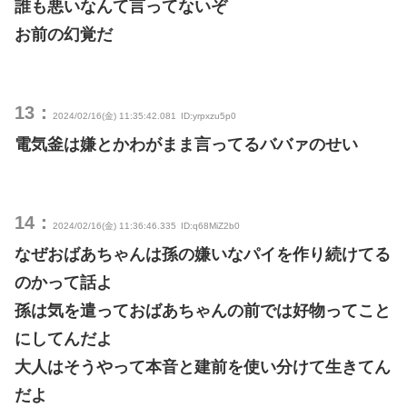
誰も悪いなんて言ってないぞ
お前の幻覚だ
13：
2024/02/16(金) 11:35:42.081
ID:yrpxzu5p0
電気釜は嫌とかわがまま言ってるババァのせい
14：
2024/02/16(金) 11:36:46.335
ID:q68MiZ2b0
なぜおばあちゃんは孫の嫌いなパイを作り続けてる
のかって話よ
孫は気を遣っておばあちゃんの前では好物ってこと
にしてんだよ
大人はそうやって本音と建前を使い分けて生きてん
だよ