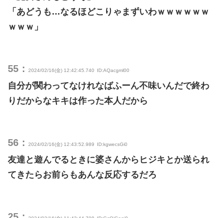
「あどうも…なるほどこりゃまずいわｗｗｗｗｗｗ
ｗｗｗ」
55：
2024/02/16(金) 12:42:45.740
ID:AQacgml00
自分が関わってなけれなばふーん不味いんだで終わ
りだからなキキは作った本人だから
56：
2024/02/16(金) 12:43:52.989
ID:kgwecsGi0
友達と遊んでるときに婆さんからヒジキとか送られ
てきたらお前らもあんな反応するだろ
25：