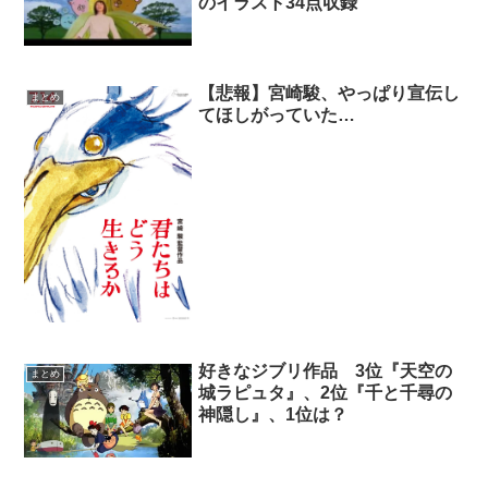
のイラスト34点収録
【悲報】宮崎駿、やっぱり宣伝し
まとめ
てほしがっていた…
好きなジブリ作品 3位『天空の
まとめ
城ラピュタ』、2位『千と千尋の
神隠し』、1位は？