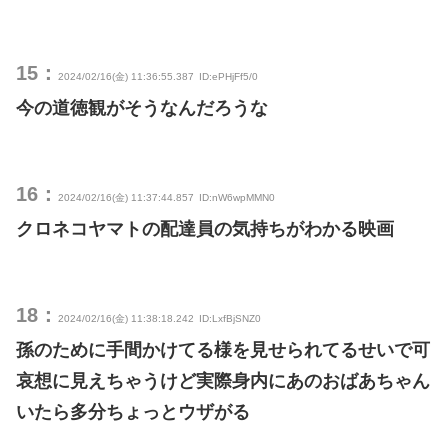
15：
2024/02/16(金) 11:36:55.387
ID:ePHjFf5/0
今の道徳観がそうなんだろうな
16：
2024/02/16(金) 11:37:44.857
ID:nW6wpMMN0
クロネコヤマトの配達員の気持ちがわかる映画
18：
2024/02/16(金) 11:38:18.242
ID:LxfBjSNZ0
孫のために手間かけてる様を見せられてるせいで可
哀想に見えちゃうけど実際身内にあのおばあちゃん
いたら多分ちょっとウザがる