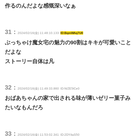
作るのんだよな感慨深いなぁ
31：
2024/02/16(金) 11:48:10.133
ID:BqmWAq7U0
ぶっちゃけ魔女宅の魅力の90割はキキが可愛いこと
だよな
ストーリー自体は凡
32：
2024/02/16(金) 11:49:33.860
ID:N/ZE5lCe0
おばあちゃんの家で出される味が薄いゼリー菓子み
たいなもんだろ
33：
2024/02/16(金) 11:53:02.341
ID:2DYiIgS50