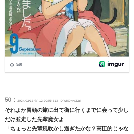
50：
2024/02/16(金) 12:20:55.813
ID:W8O+vgZ2d
それよか冒頭の旅に出て街に行くまでに会って少し
だけ並走した先輩魔女よ
「ちょっと先輩風吹かし過ぎたかな？高圧的じゃな