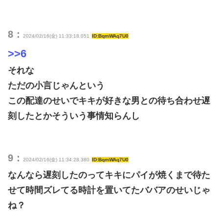
8：
2024/02/16(金) 11:33:18.051
ID:BqmWAq7U0
>>6
それな
ただの小言じゃんという
この配達のせいでキキが好きな男との待ち合わせ遅
刻したとかそういう事情知らんし
9：
2024/02/16(金) 11:34:28.380
ID:BqmWAq7U0
なんなら遅刻したのってキキにパイが焼くまで待た
せて時間ズレてる時計を置いてたババアのせいじゃ
ね？