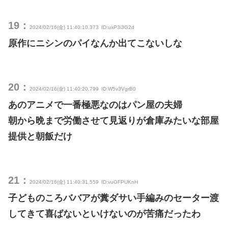
19：
2024/02/16(金) 11:40:10.373
ID:uxP3i3G2d
原作にニシンのパイなんか出てこないしな
20：
2024/02/16(金) 11:40:20.799
ID:W5v3VgrB0
あのアニメで一番極悪なのはパン屋の夫婦
朝から晩まで労働させて見返りが倉庫みたいな部屋
提供と朝飯だけ
21：
2024/02/16(金) 11:40:31.559
ID:vuGFPUKnH
子どものころババアが糞ダサい手編みのセーター渡
してきて喜ばないといけないのが苦痛だったわ