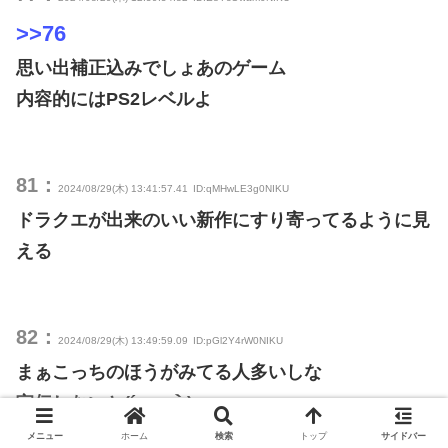
>>76
思い出補正込みでしょあのゲーム
内容的にはPS2レベルよ
81：
2024/08/29(木) 13:41:57.41
ID:qMHwLE3g0NIKU
ドラクエが出来のいい新作にすり寄ってるように見
える
82：
2024/08/29(木) 13:49:59.09
ID:pGl2Y4rW0NIKU
まぁこっちのほうがみてる人多いしな
宣伝しないと(´･ω･｀)
メニュー
ホーム
検索
トップ
サイドバー