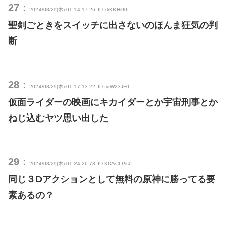
27：
2024/08/29(木) 01:14:17.26
ID:xlrKKHi90
聖剣ごときをスイッチに出さないのほんま狂気の判
断
28：
2024/08/29(木) 01:17:13.22
ID:IytW23JF0
仮面ライダーの映画にキカイダーとか宇宙刑事とか
ねじ込むヤツ思い出した
29：
2024/08/29(木) 01:24:26.73
ID:KDACLPis0
同じ３Dアクションとして無料の原神に勝ってる要
素あるの？