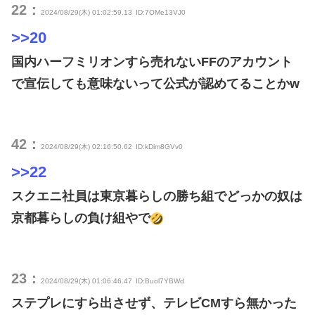
22：
2024/08/29(木) 01:02:59.13
ID:7OMe13VJ0
>>20
国内ハーフミリオンすら売れないFFのアカウント
で宣伝しても意味ないって公式が認めてることかw
42：
2024/08/29(木) 02:16:50.62
ID:kDim8GVv0
>>22
スクエニ社員は東京暮らしの勝ち組でどっかの奴は
京都暮らしの負け組やで
23：
2024/08/29(木) 01:06:46.47
ID:Buol7YBWd
ステプレにすら出させず、テレビCMすら無かった