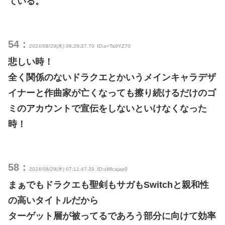
ている。
54：
2024/08/29(木) 06:28:27.70
ID:a+Ta9YZ70
悲しい時！
全く関係のないドラクエとかいうメインキャラデザ
イナーと作曲家が亡くなっても擦り続けるだけのゴ
ミのアカウントで宣伝をしないといけなくなった
時！
58：
2024/08/29(木) 07:11:47.29
ID:uWlcajap0
まぁでもドラクエも聖剣もサガもSwitchと親和性
の高いタイトルだから
ターゲット層が被ってるであろう部分に向けて効率