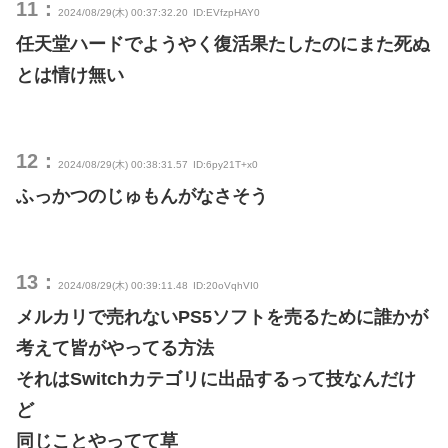
11：
2024/08/29(木) 00:37:32.20
ID:EVfzpHAY0
任天堂ハードでようやく復活果たしたのにまた死ぬ
とは情け無い
12：
2024/08/29(木) 00:38:31.57
ID:6py21T+x0
ふっかつのじゅもんがなさそう
13：
2024/08/29(木) 00:39:11.48
ID:20oVqhVI0
メルカリで売れないPS5ソフトを売るために誰かが
考えて皆がやってる方法
それはSwitchカテゴリに出品するって技なんだけ
ど
同じことやってて草