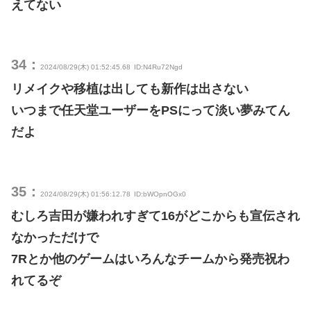
えてない
34：
2024/08/29(木) 01:52:45.68
ID:N4Ru72Ngd
リメイクや移植は出しても新作は出さない
いつまで任天堂ユーザーをPSにって淡い夢みてん
だよ
35：
2024/08/29(木) 01:56:12.78
ID:bWOpnOGx0
むしろ吉田が嫌われすぎて16がどこからも宣伝され
なかっただけで
7Rとか他のゲームはいろんなチームから発売祝わ
れてるぞ