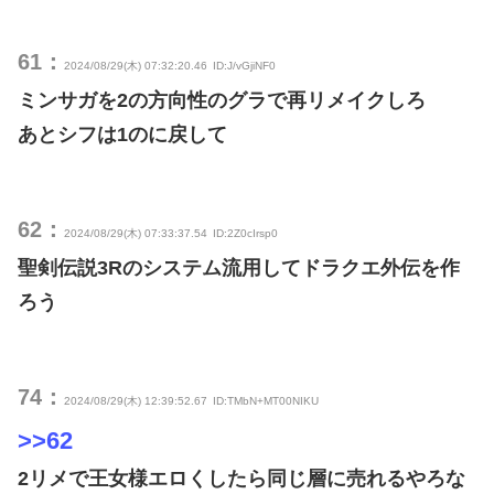
61：
2024/08/29(木) 07:32:20.46
ID:J/vGjiNF0
ミンサガを2の方向性のグラで再リメイクしろ
あとシフは1のに戻して
62：
2024/08/29(木) 07:33:37.54
ID:2Z0cIrsp0
聖剣伝説3Rのシステム流用してドラクエ外伝を作
ろう
74：
2024/08/29(木) 12:39:52.67
ID:TMbN+MT00NIKU
>>62
2リメで王女様エロくしたら同じ層に売れるやろな