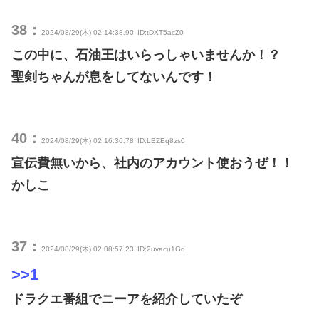
38：
2024/08/29(木) 02:14:38.90
ID:tDXT5acZ0
この中に、石油王はいらっしゃいませんか！？
聖剣ちゃんが息をしてないんです！
40：
2024/08/29(木) 02:16:36.78
ID:LBZEq8zs0
宣伝費無いから、社内のアカウント使おうぜ！！
かしこ
37：
2024/08/29(木) 02:08:57.23
ID:2uvacu1Gd
>>1
ドラクエ番組でニーアを紹介していたぞ