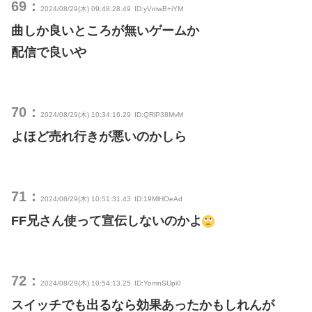
69：
2024/08/29(木) 09:48:28.49
ID:yVmwB+iYM
曲しか良いところが無いゲームか
配信で良いや
70：
2024/08/29(木) 10:34:16.29
ID:QRlP38MvM
よほど売れ行きが悪いのかしら
71：
2024/08/29(木) 10:51:31.43
ID:19MlHOeAd
FF兄さん使って宣伝しないのかよ
72：
2024/08/29(木) 10:54:13.25
ID:YomnSUpi0
スイッチでも出るなら効果あったかもしれんが