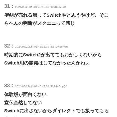
31：
2024/08/29(木) 01:43:13.88
ID:vD3qZ8ji0
聖剣が売れる層ってSwitchやと思うやけど、そこ
らへんの判断がスクエニって感じ
32：
2024/08/29(木) 01:45:15.79
ID:PQ+Ss7kpd
時期的にSwitch2が出ててもおかしくないから
Switch用の開発はしてなかったんかねぇ
33：
2024/08/29(木) 01:45:47.08
ID:9tI+OqyQ0
体験版が面白くない
宣伝全然してない
Switchに出さないからダイレクトでも扱ってもら