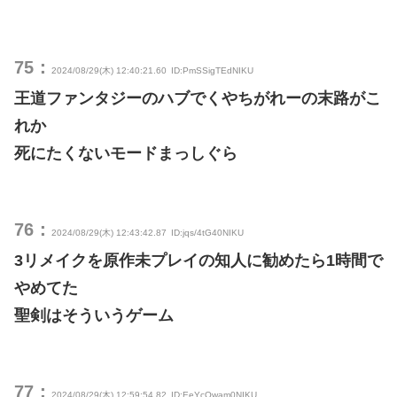
75：
2024/08/29(木) 12:40:21.60
ID:PmSSigTEdNIKU
王道ファンタジーのハブでくやちがれーの末路がこ
れか
死にたくないモードまっしぐら
76：
2024/08/29(木) 12:43:42.87
ID:jqs/4tG40NIKU
3リメイクを原作未プレイの知人に勧めたら1時間で
やめてた
聖剣はそういうゲーム
77：
2024/08/29(木) 12:59:54.82
ID:EeYcOwam0NIKU