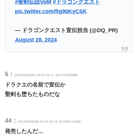
#聖剣伝説VoM
#ドラゴンクエスト
pic.twitter.com/ftg90KyCSK
— ドラゴンクエスト宣伝担当 (@DQ_PR)
August 28, 2024
5：
2024/08/29(木) 00:27:36.11
ID:UYc9YBMB0
ドラクエの名前で宣伝か
聖剣も堕ちたものだな
44：
2024/08/29(木) 02:19:18.23
ID:YBSY1UMt0
発売したんだ…