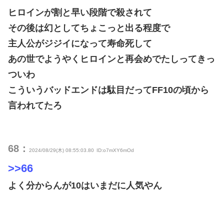
ヒロインが割と早い段階で殺されて
その後は幻としてちょこっと出る程度で
主人公がジジイになって寿命死して
あの世でようやくヒロインと再会めでたしってきっ
ついわ
こういうバッドエンドは駄目だってFF10の頃から
言われてたろ
68：
2024/08/29(木) 08:55:03.80
ID:o7mXY6mOd
>>66
よく分からんが10はいまだに人気やん