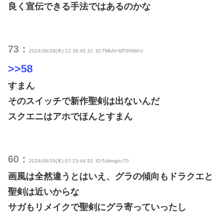
良く宣伝できる手法ではあるのかな
73：
2024/08/29(木) 12:38:45.31
ID:TMbN+MT00NIKU
>>58
すまん
そのスイッチで新作聖剣は出ないんだ
スクエニはアホでほんとすまん
60：
2024/08/29(木) 07:23:44.52
ID:5JdmgbcT0
画風は全然違うとはいえ、グラの傾向もドラクエと
聖剣は近いからな
サガもリメイクで聖剣にグラ寄っていったし