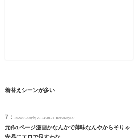
着替えシーンが多い
7：
2024/09/06(金) 23:24:38.21
ID:cv/M7yiD0
元作1ページ漫画かなんかで薄味なんやからそりゃ
安易にエロで足すわな