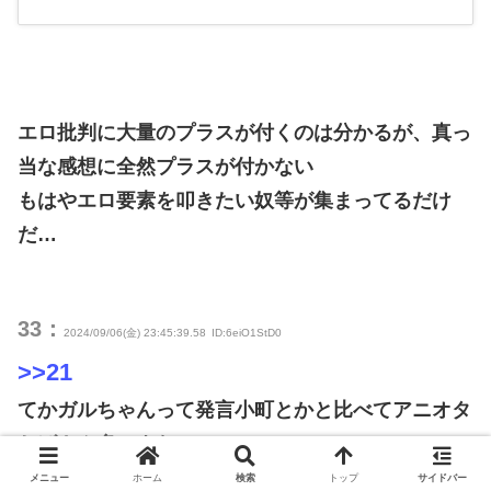
エロ批判に大量のプラスが付くのは分かるが、真っ
当な感想に全然プラスが付かない
もはやエロ要素を叩きたい奴等が集まってるだけ
だ…
33：
2024/09/06(金) 23:45:39.58
ID:6eiO1StD0
>>21
てかガルちゃんって発言小町とかと比べてアニオタ
おばさん多いよな
こどおばが多いんやろな
メニュー
ホーム
検索
トップ
サイドバー