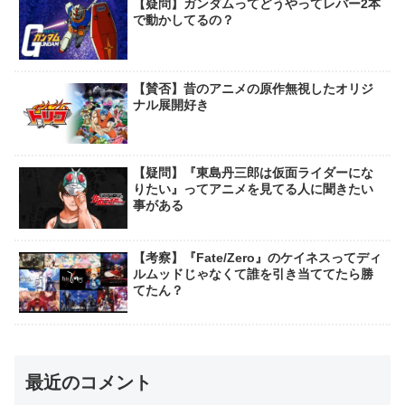
【疑問】ガンダムってどうやってレバー2本
で動かしてるの？
【賛否】昔のアニメの原作無視したオリジ
ナル展開好き
【疑問】『東島丹三郎は仮面ライダーにな
りたい』ってアニメを見てる人に聞きたい
事がある
【考察】『Fate/Zero』のケイネスってディ
ルムッドじゃなくて誰を引き当ててたら勝
てたん？
最近のコメント