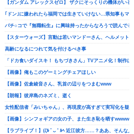
【ガンダム アレックスゼロ】 ザクにそっくりの機体がいる
｢ドン｣に嫌われたら福岡では生きていけない…県知事もマスコ
パチ○コで『無職転生』に興味持ったからなろうで読んでる
【スターウォーズ】言動は若いマンドーさん、ヘルメットを脱
高齢になるにつれて気を付けるべき事
「ドカ食いダイスキ！ もちづきさん」TVアニメ化！制作は
【画像】俺もこのゲーミングチェアほしい
【画像】佐倉綾音さん、乳首の辺りをつまむwww
【朗報】彼岸島のネズミ、逝く
女性配信者「みいちゃん」、再現度が高すぎて実写化を疑わ
【画像】シンフォギアの女の子、また生き恥を晒すwwwww
【ラブライブ！】(ζﾙ ˘ ᴗ ˚ ﾙﾍ 近江彼方……？ああ、そんな