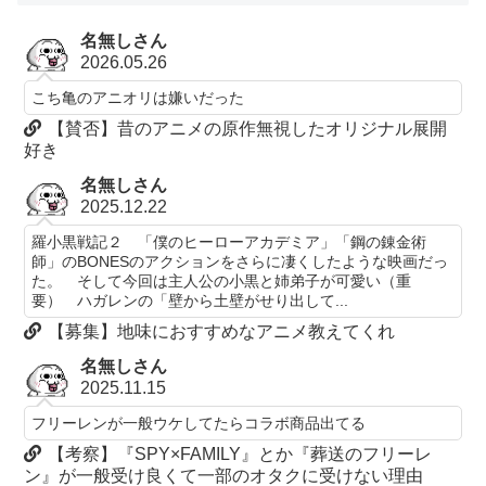
名無しさん
2026.05.26
こち亀のアニオリは嫌いだった
【賛否】昔のアニメの原作無視したオリジナル展開
好き
名無しさん
2025.12.22
羅小黒戦記２ 「僕のヒーローアカデミア」「鋼の錬金術
師」のBONESのアクションをさらに凄くしたような映画だっ
た。 そして今回は主人公の小黒と姉弟子が可愛い（重
要） ハガレンの「壁から土壁がせり出して...
【募集】地味におすすめなアニメ教えてくれ
名無しさん
2025.11.15
フリーレンが一般ウケしてたらコラボ商品出てる
【考察】『SPY×FAMILY』とか『葬送のフリーレ
ン』が一般受け良くて一部のオタクに受けない理由