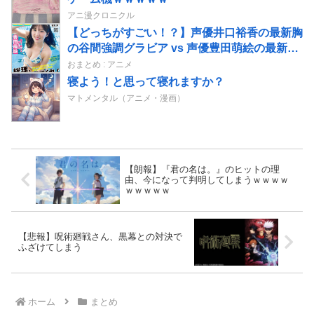
アニ漫クロニクル
【どっちがすごい！？】声優井口裕香の最新胸
の谷間強調グラビア vs 声優豊田萌絵の最新胸
の谷間強調グラビア
おまとめ : アニメ
寝よう！と思って寝れますか？
マトメンタル（アニメ・漫画）
【朗報】『君の名は。』のヒットの理
由、今になって判明してしまうｗｗｗｗ
ｗｗｗｗｗ
【悲報】呪術廻戦さん、黒幕との対決で
ふざけてしまう
ホーム
まとめ