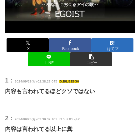
X
Facebook
はてブ
LINE
コピー
1：
2024/09/23(月) 02:38:27.645
ID:B/Ll2E9G0
内容も言われてるほどクソではない
2：
2024/09/23(月) 02:39:32.101
ID:5p7JOhqH0
内容は言われてる以上に糞