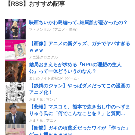
【RSS】おすすめ記事
映画ちいかわ島編って､結局誰が悪かったの？
マトメンタル（アニメ・漫画）
【画像】アニメの新グッズ、ガチでヤバすぎる
ｗｗｗ
アニ漫クロニクル
結局おまえらが求める『RPGの理想の主人
公』って一体どういうのなん？
まとめサイト速報SP（ゲーム）
【鉄鍋のジャン】やっぱダメだってこの漫画の
アニメ化！
おまとめ : マンガ
【悲報】マスコミ、熊本で炊き出し中のへずま
りゅう氏に「何でこんなことを？」と質問
www
おまとめ : アニメ
【衝撃】ガキの頃貧乏だったワイが「作った」
ゲーム機ｗｗｗｗｗ