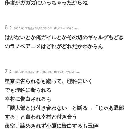
作者がガガガにいっちゃったからね
6：
2025/01/17(金) 08:29:36.041
ID:YUxytUQL0.net
はがないとか俺ガイルとかその辺のギャルゲもどき
のラノベアニメはどれがどれだかわからん
7：
2025/01/17(金) 08:30:09.934
ID:TWD+YSxM0.net
星奈に告られるも蹴って、理科にいく
でも理科に断られる
幸村に告白されるも
「隣人部とは付き合わない」と断る→「じゃあ退部
する」と言われ幸村と付き合う
夜空、諦めきれず小鷹に告白するも玉砕