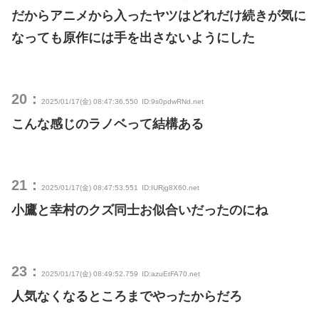
だからアニメから入ったヤツはどれだけ続きが気に
なっても原作には手を出さないようにした
20：
2025/01/17(金) 08:47:36.550
ID:9s0pdwRNd.net
こんな感じのラノベって結構ある
21：
2025/01/17(金) 08:47:53.551
ID:IURjg8X60.net
小鷹と幸村のクズ同士お似合いだったのにね
23：
2025/01/17(金) 08:49:52.759
ID:azuEtFA70.net
人気なくなるところまでやったからだろ