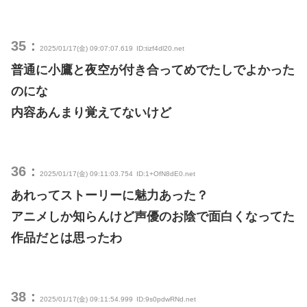
35：
2025/01/17(金) 09:07:07.619
ID:tizf4dl20.net
普通に小鷹と夜空が付き合ってめでたしでよかった
のにな
内容あんまり覚えてないけど
36：
2025/01/17(金) 09:11:03.754
ID:1+OfN8dE0.net
あれってストーリーに魅力あった？
アニメしか知らんけど声優のお陰で面白くなってた
作品だとは思ったわ
38：
2025/01/17(金) 09:11:54.999
ID:9s0pdwRNd.net