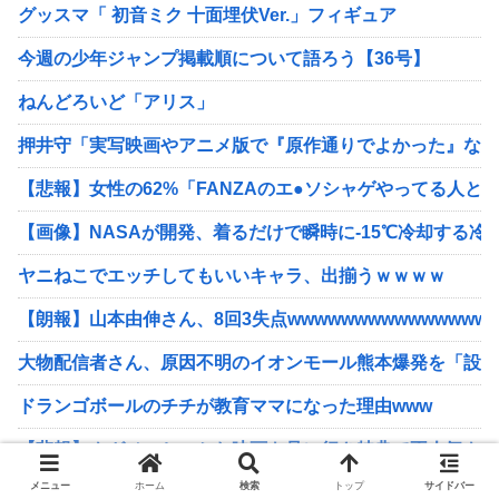
グッスマ「 初音ミク 十面埋伏Ver.」フィギュア
今週の少年ジャンプ掲載順について語ろう【36号】
ねんどろいど「アリス」
押井守「実写映画やアニメ版で『原作通りでよかった』なん
【悲報】女性の62%「FANZAのエ●ソシャゲやってる人と
【画像】NASAが開発、着るだけで瞬時に-15℃冷却する冷感
ヤニねこでエッチしてもいいキャラ、出揃うｗｗｗｗ
【朗報】山本由伸さん、8回3失点wwwwwwwwwwwwwwww
大物配信者さん、原因不明のイオンモール熊本爆発を「設計
ドランゴボールのチチが教育ママになった理由www
【悲報】ナガノ、ちいかわ映画を見に行き特典で不人気キャ
メニュー
ホーム
検索
トップ
サイドバー
【朗報】菅直人元総理、再評価されるｗｗｗｗｗｗｗｗｗｗ