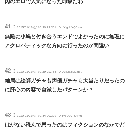
肉のエロで人気になった印象だわ
41：
2025/01/17(金) 09:20:32.351
ID:VYlgUJYQ0.net
無難に小鳩と付き合うエンドでよかったのに無理に
アクロバティックな方向に行ったのが間違い
42：
2025/01/17(金) 09:29:05.788
ID:U5fkzc8M0.net
結局は絵師ガチャも声優ガチャも大当たりだったの
に肝心の内容で自滅したパターンか？
43：
2025/01/17(金) 09:34:06.399
ID:3+oeeUTr0.net
はがない読んで思ったのはフィクションのなかでど