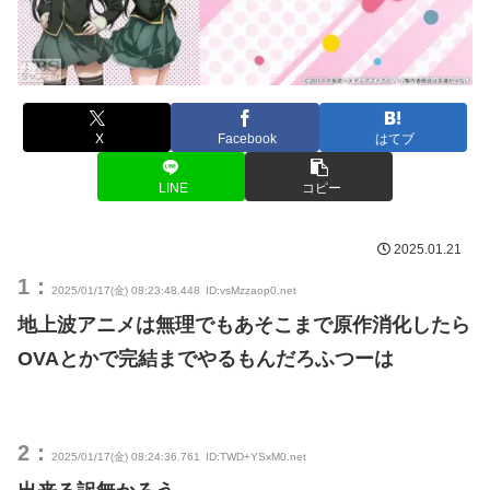
X
Facebook
はてブ
LINE
コピー
2025.01.21
1：
2025/01/17(金) 08:23:48.448
ID:vsMzzaop0.net
地上波アニメは無理でもあそこまで原作消化したら
OVAとかで完結までやるもんだろふつーは
2：
2025/01/17(金) 08:24:36.761
ID:TWD+YSxM0.net