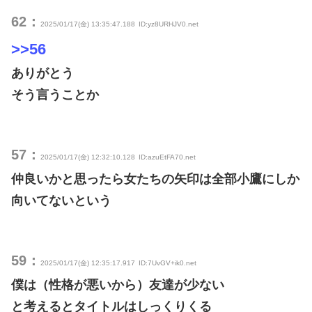
62：
2025/01/17(金) 13:35:47.188
ID:yz8URHJV0.net
>>56
ありがとう
そう言うことか
57：
2025/01/17(金) 12:32:10.128
ID:azuEtFA70.net
仲良いかと思ったら女たちの矢印は全部小鷹にしか
向いてないという
59：
2025/01/17(金) 12:35:17.917
ID:7UvGV+ik0.net
僕は（性格が悪いから）友達が少ない
と考えるとタイトルはしっくりくる