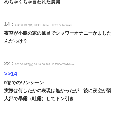
めちゃくちゃ言われた展開
14：
2025/01/17(金) 08:41:26.043
ID:YXZeTnp/r.net
夜空が小鷹の家の風呂でシャワーオナニーかました
んだっけ？
22：
2025/01/17(金) 08:48:56.367
ID:TWD+YSxM0.net
>>14
9巻でのワンシーン
実際は何したかの表現は無かったが、後に夜空が隣
人部で暴露（吐露）してドン引き