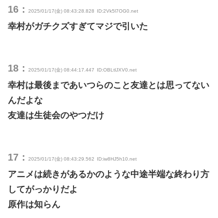
16：
2025/01/17(金) 08:43:28.828
ID:2Vk5l7OG0.net
幸村がガチクズすぎてマジで引いた
18：
2025/01/17(金) 08:44:17.447
ID:OBLtlJXV0.net
幸村は最後まであいつらのこと友達とは思ってない
んだよな
友達は生徒会のやつだけ
17：
2025/01/17(金) 08:43:29.562
ID:iw8HJ5h10.net
アニメは続きがあるかのような中途半端な終わり方
してがっかりだよ
原作は知らん