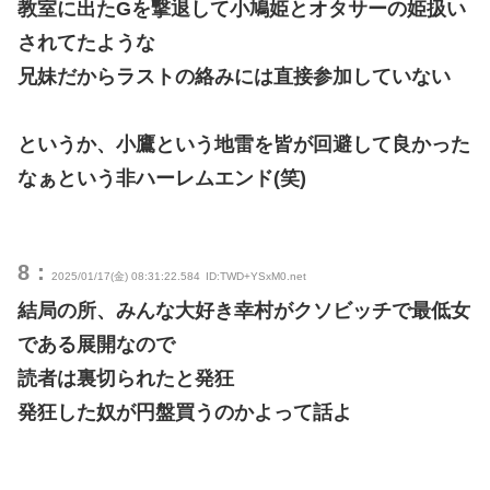
教室に出たGを撃退して小鳩姫とオタサーの姫扱い
されてたような
兄妹だからラストの絡みには直接参加していない
というか、小鷹という地雷を皆が回避して良かった
なぁという非ハーレムエンド(笑)
8：
2025/01/17(金) 08:31:22.584
ID:TWD+YSxM0.net
結局の所、みんな大好き幸村がクソビッチで最低女
である展開なので
読者は裏切られたと発狂
発狂した奴が円盤買うのかよって話よ