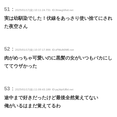
51：
2025/01/17(金) 10:11:24.731
ID:3ImegVArd.net
実は幼馴染でした！伏線をあっさり使い捨てにされ
た夜空さん
52：
2025/01/17(金) 10:37:17.866
ID:xFMu8i0M0.net
肉がめっちゃ可愛いのに黒髪の女がいつもバカにし
ててウザかった
53：
2025/01/17(金) 11:09:43.189
ID:yqJdpIUBd.net
途中まで好きだったけど最後全然覚えてない
俺がいるはまだ覚えてるわ