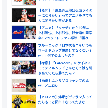
【疑問】『東島丹三郎は仮面ライダ
ーになりたい』ってアニメを見てる
人に聞きたい事がある
【アニメ】『タッチ』から40年…
上杉達也、上杉和也、浅倉南の同窓
会3ショットにファン感涙 「嘘みた
いだろ…また三人揃ってるんだぜ」
ブルーロック「日本代表？そいつら
ワールドカップ優勝してなくない？
w」←何で炎上したの？
【考察】『Fate/Zero』のケイネス
ってディルムッドじゃなくて誰を引
き当ててたら勝てたん？
【画像】ふたりソロキャンプの原
作、どエロい
【ヒロアカ】爆豪がヴィラン入って
たらもっと面白くなってたよな