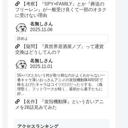
【考察】『SPY×FAMILY』とか『葬送の
フリーレン』が一般受け良くて一部のオタク
に受けない理由
名無しさん
2025.11.06
読めよ
【疑問】『異世界居酒屋ノブ』って通貨
交換はどうしてんの？
名無しさん
2025.11.01
55>パズとかいう何が取り柄なのかよくわからない一
番キャラ薄いおっさんアニメの攻殻機動隊ARISEで
株を上げたキャラはコイツだけだったりする。（義
理堅く、フットワークが軽く、最初から素子たちに
好...
【名作】『攻殻機動隊』という古いアニ
メを26話見みてみた
アクセスランキング