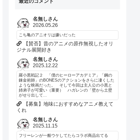
最近のコメント
名無しさん
2026.05.26
こち亀のアニオリは嫌いだった
【賛否】昔のアニメの原作無視したオリ
ジナル展開好き
名無しさん
2025.12.22
羅小黒戦記２ 「僕のヒーローアカデミア」「鋼の
錬金術師」のBONESのアクションをさらに凄くした
ような映画だった。 そして今回は主人公の小黒と
姉弟子が可愛い（重要） ハガレンの「壁から土壁
がせり出して...
【募集】地味におすすめなアニメ教えて
くれ
名無しさん
2025.11.15
フリーレンが一般ウケしてたらコラボ商品出てる