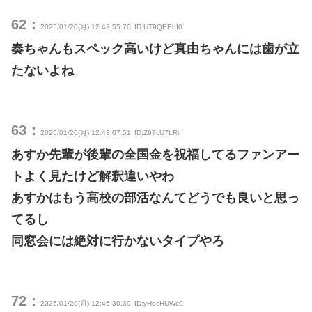
62：
2025/01/20(月) 12:42:55.70
ID:UT9QEEbI0
奏ちゃんもスペック高いけど真由ちゃんには歯が立
たないよね
63：
2025/01/20(月) 12:43:07.51
ID:Z97cU7LRr
あすか先輩が後輩の全国金を祝福してるファンアー
トよく見たけど解釈違いやわ
あすかはもう高校の部活なんてどうでも良いと思っ
てるし
同窓会には絶対に行かないタイプやろ
72：
2025/01/20(月) 12:46:30.39
ID:yHocHUWc0