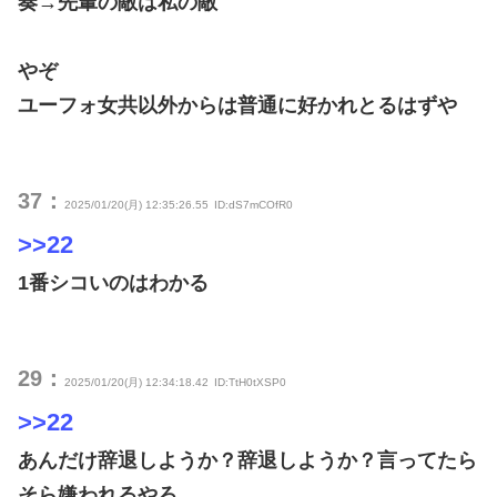
奏→先輩の敵は私の敵
やぞ
ユーフォ女共以外からは普通に好かれとるはずや
37：
2025/01/20(月) 12:35:26.55
ID:dS7mCOfR0
>>22
1番シコいのはわかる
29：
2025/01/20(月) 12:34:18.42
ID:TtH0tXSP0
>>22
あんだけ辞退しようか？辞退しようか？言ってたら
そら嫌われるやろ