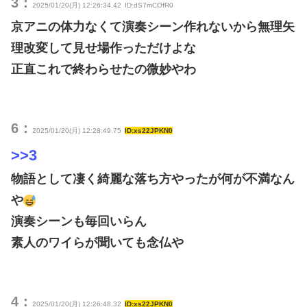
3：
2025/01/20(月) 12:26:34.42
ID:dS7mCOfR0
京アニの体力なくて演奏シーン作れないから無理矢
理改変して見せ場作っただけよな
正直これで終わらせたの微妙やわ
6：
2025/01/20(月) 12:28:49.75
ID:xs22JPKN0
>>3
物語として凄く綺麗な落ち方やったが何が不満なん
や
演奏シーンも毎回いらん
素人のワイらが聞いても念仏や
4：
2025/01/20(月) 12:26:48.32
ID:xs22JPKN0