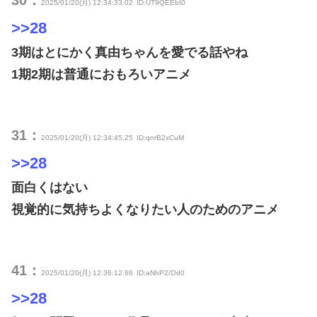
30：
2025/01/20(月) 12:34:33.02
ID:UT9QEEbI0
>>28
3期はとにかく真由ちゃんを愛でる話やね
1期2期は普通におもろいアニメ
31：
2025/01/20(月) 12:34:45.25
ID:qnrB2xCuM
>>28
面白くはない
視覚的に気持ちよくなりたい人のためのアニメ
41：
2025/01/20(月) 12:36:12.66
ID:aNhP2/Od0
>>28