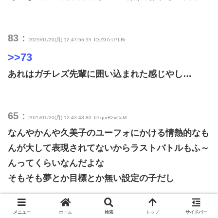
83：
2025/01/20(月) 12:47:56.55
ID:Z97cU7LRr
>>73
あれはガチレズ先輩に囲い込まれた感じやし…
65：
2025/01/20(月) 12:43:48.80
ID:qnrB2xCuM
なんやかんや久美子のユーフォにかける情熱的なも
んが大して表現されてないからラストバトルもふ～
んってくらいなんだよな
そもそも夢とか目標とか無い設定の子だし
視聴者に気持ちを汲めって投げつけられてる感じで
メニュー
ホーム
検索
トップ
サイドバー