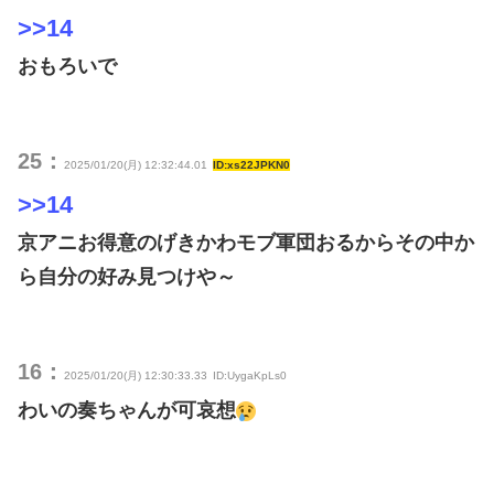
>>14
おもろいで
25：
2025/01/20(月) 12:32:44.01
ID:xs22JPKN0
>>14
京アニお得意のげきかわモブ軍団おるからその中か
ら自分の好み見つけや～
16：
2025/01/20(月) 12:30:33.33
ID:UygaKpLs0
わいの奏ちゃんが可哀想