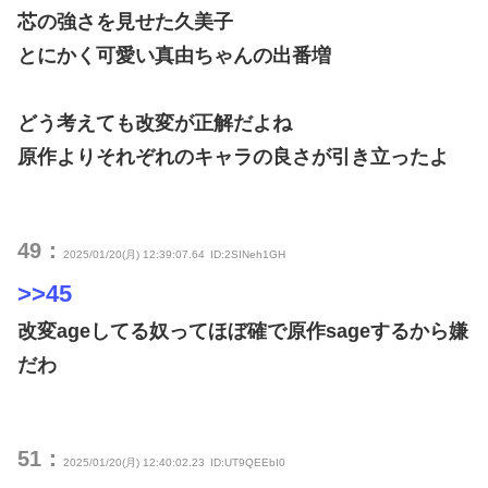
芯の強さを見せた久美子
とにかく可愛い真由ちゃんの出番増
どう考えても改変が正解だよね
原作よりそれぞれのキャラの良さが引き立ったよ
49：
2025/01/20(月) 12:39:07.64
ID:2SINeh1GH
>>45
改変ageしてる奴ってほぼ確で原作sageするから嫌
だわ
51：
2025/01/20(月) 12:40:02.23
ID:UT9QEEbI0