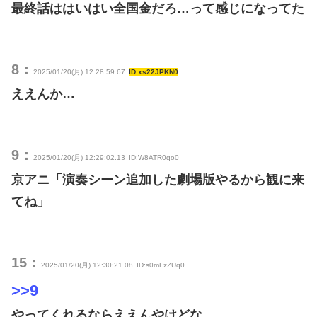
最終話ははいはい全国金だろ…って感じになってた
8：
2025/01/20(月) 12:28:59.67
ID:xs22JPKN0
ええんか…
9：
2025/01/20(月) 12:29:02.13
ID:W8ATR0qo0
京アニ「演奏シーン追加した劇場版やるから観に来
てね」
15：
2025/01/20(月) 12:30:21.08
ID:s0mFzZUq0
>>9
やってくれるならええんやけどな…