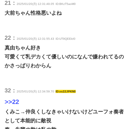
21：
2025/01/20(月) 12:31:49.05
ID:BKzT5aoM0
大前ちゃん性格悪いよね
22：
2025/01/20(月) 12:31:55.43
ID:UT9QEEbI0
真由ちゃん好き
可愛くて乳デカくて優しいのになんで嫌われてるの
かさっぱりわからん
32：
2025/01/20(月) 12:34:59.70
ID:xs22JPKN0
>>22
くみこ→仲良くしなきゃいけないけどユーフォ奏者
として本能的に敵視