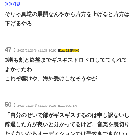
>>49
そりゃ真逆の展開なんやから片方を上げると片方は
下げるやろ
47：
2025/01/20(月) 12:38:30.96
ID:xs22JPKN0
3期も割と終盤までギスギスドロドロしててくれて
よかったわ
これぞ響けや、海外受けしなそうやが
50：
2025/01/20(月) 12:39:10.57
ID:Z97cU7LRr
「自分のせいで部がギスギスするのは申し訳ないし
辞退した方が良いと分かってるけど、音楽を裏切り
たくないからオーディションでは手抜きできない」