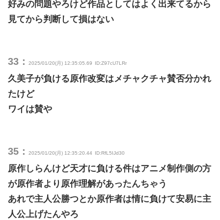
好みの問題やろけど作品としてはよく出来てるから
見てから判断して損はない
33：
2025/01/20(月) 12:35:05.69
ID:Z97cU7LRr
久美子が負ける原作改変はメチャクチャ賛否分かれ
たけど
ワイは賛や
35：
2025/01/20(月) 12:35:20.44
ID:RfL5IJd30
原作しらんけど天才に負ける件はアニメ制作側の方
が原作者より原作理解があったんちゃう
あれで主人公勝つとか原作者は情に負けて安易に主
人公上げたんやろ