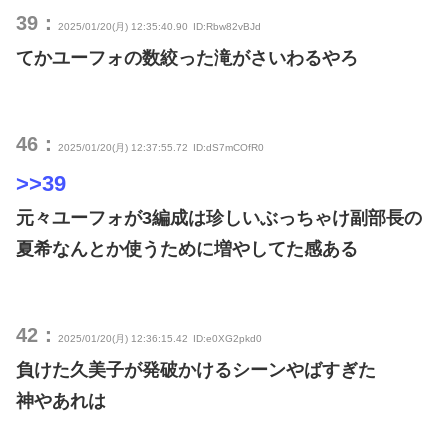
39：
2025/01/20(月) 12:35:40.90
ID:Rbw82vBJd
てかユーフォの数絞った滝がさいわるやろ
46：
2025/01/20(月) 12:37:55.72
ID:dS7mCOfR0
>>39
元々ユーフォが3編成は珍しいぶっちゃけ副部長の
夏希なんとか使うために増やしてた感ある
42：
2025/01/20(月) 12:36:15.42
ID:e0XG2pkd0
負けた久美子が発破かけるシーンやばすぎた
神やあれは