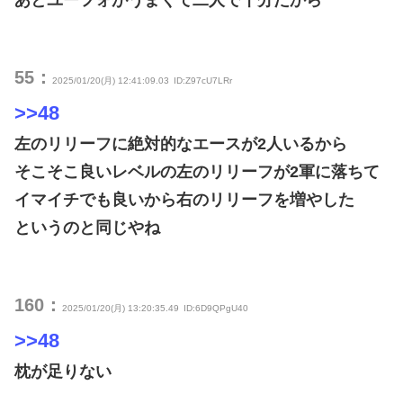
あとユーフォがうまくて二人で十分だから
55：
2025/01/20(月) 12:41:09.03
ID:Z97cU7LRr
>>48
左のリリーフに絶対的なエースが2人いるから
そこそこ良いレベルの左のリリーフが2軍に落ちて
イマイチでも良いから右のリリーフを増やした
というのと同じやね
160：
2025/01/20(月) 13:20:35.49
ID:6D9QPgU40
>>48
枕が足りない