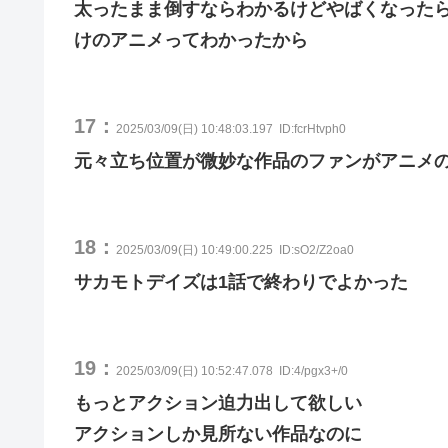
太ったまま倒すならわかるけどやばくなった
けのアニメってわかったから
17：
2025/03/09(日) 10:48:03.197
ID:fcrHtvph0
元々立ち位置が微妙な作品のファンがアニメ
18：
2025/03/09(日) 10:49:00.225
ID:sO2/Z2oa0
サカモトデイズは1話で終わりでよかった
19：
2025/03/09(日) 10:52:47.078
ID:4/pgx3+/0
もっとアクション迫力出して欲しい
アクションしか見所ない作品なのに