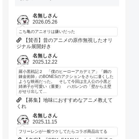
名無しさん
2026.05.26
こち亀のアニオリは嫌いだった
【賛否】昔のアニメの原作無視したオリ
ジナル展開好き
名無しさん
2025.12.22
羅小黒戦記２ 「僕のヒーローアカデミア」「鋼の
錬金術師」のBONESのアクションをさらに凄くした
ような映画だった。 そして今回は主人公の小黒と
姉弟子が可愛い（重要） ハガレンの「壁から土壁
がせり出して...
【募集】地味におすすめなアニメ教えて
くれ
名無しさん
2025.11.15
フリーレンが一般ウケしてたらコラボ商品出てる