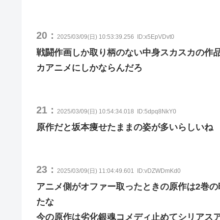
20：
2025/03/09(日) 10:53:39.256
ID:x5EpVDvt0
戦闘作画しか取り柄のない中身スカスカの作
カアニメにしかならんだろ
21：
2025/03/09(日) 10:54:34.018
ID:5dpq8NkY0
原作だと坂本痩せたままの姿が多いらしいね
23：
2025/03/09(日) 11:04:49.601
ID:vDZWDmKd0
アニメ側がオファー取ったときの原作は2巻
たな
今の原作は劣化銀魂コメディ止めてシリアス