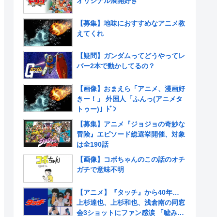
オリジナル展開好き
【募集】地味におすすめなアニメ教
えてくれ
【疑問】ガンダムってどうやってレ
バー2本で動かしてるの？
【画像】おまえら「アニメ、漫画好
きー！」 外国人「ふんっ(アニメタ
トゥー)」ﾄﾞﾝ
【募集】アニメ『ジョジョの奇妙な
冒険』エピソード総選挙開催、対象
は全190話
【画像】コボちゃんのこの話のオチ
ガチで意味不明
【アニメ】『タッチ』から40年…
上杉達也、上杉和也、浅倉南の同窓
会3ショットにファン感涙 「嘘みた