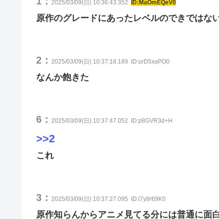
1：
2025/03/09(日) 10:36:43.352
ID:MaOmEQeV0
原作のグレードにあったレベルのできではな
2：
2025/03/09(日) 10:37:18.189
ID:urD5xaPO0
なんか飽きた
6：
2025/03/09(日) 10:37:47.052
ID:p8GVR3d+H
>>2
これ
3：
2025/03/09(日) 10:37:27.095
ID:i7y8r69K0
原作知らんからアニメ見てる分には普通に面