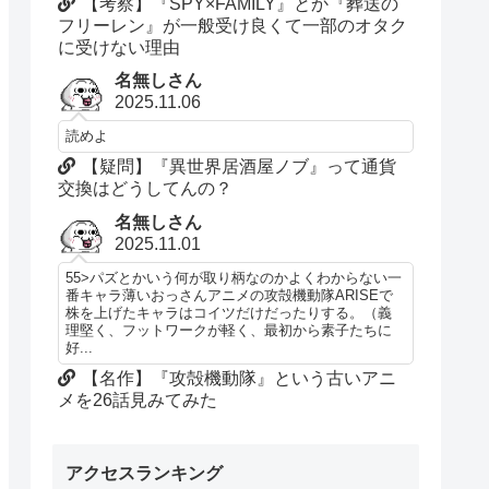
【考察】『SPY×FAMILY』とか『葬送の
フリーレン』が一般受け良くて一部のオタク
に受けない理由
名無しさん
2025.11.06
読めよ
【疑問】『異世界居酒屋ノブ』って通貨
交換はどうしてんの？
名無しさん
2025.11.01
55>パズとかいう何が取り柄なのかよくわからない一
番キャラ薄いおっさんアニメの攻殻機動隊ARISEで
株を上げたキャラはコイツだけだったりする。（義
理堅く、フットワークが軽く、最初から素子たちに
好...
【名作】『攻殻機動隊』という古いアニ
メを26話見みてみた
アクセスランキング