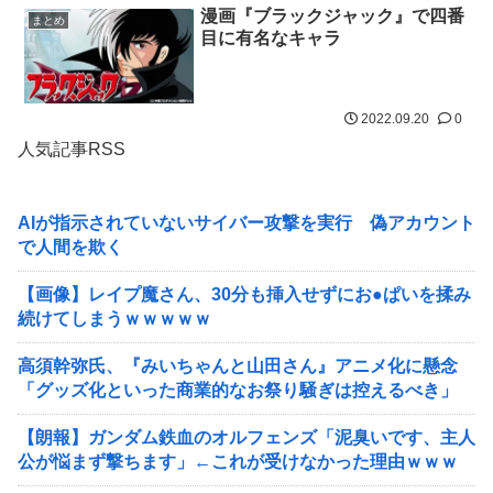
漫画『ブラックジャック』で四番
まとめ
目に有名なキャラ
2022.09.20
0
人気記事RSS
AIが指示されていないサイバー攻撃を実行 偽アカウント
で人間を欺く
【画像】レイプ魔さん、30分も挿入せずにお●ぱいを揉み
続けてしまうｗｗｗｗｗ
高須幹弥氏、『みいちゃんと山田さん』アニメ化に懸念
「グッズ化といった商業的なお祭り騒ぎは控えるべき」
【朗報】ガンダム鉄血のオルフェンズ「泥臭いです、主人
公が悩まず撃ちます」←これが受けなかった理由ｗｗｗ