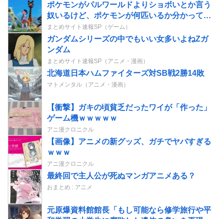
ポケモンがパルワールドよりショボいとか言う
奴いるけど、ポケモンが何匹いるか分かって
る？
まとめサイト速報SP（ゲーム）
ガンダムシリーズの中でもいい女多いよねZガ
ンダム
まとめサイト速報SP（アニメ・漫画）
北海道日本ハムファイターズ対SB戦2勝14敗
マトメンタル（アニメ・漫画）
【衝撃】ガキの頃貧乏だったワイが「作った」
ゲーム機ｗｗｗｗｗ
アニ漫クロニクル
【画像】アニメの新グッズ、ガチでヤバすぎる
ｗｗｗ
アニ漫クロニクル
最終回で主人公が死ぬマンガアニメある？
おまとめ : アニメ
元原爆資料館館長「もし可能なら修学旅行や平