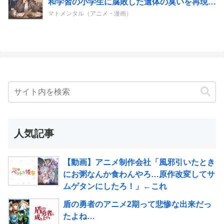
和学習の小学生に腐敗した遺体の臭いを再現し
嗅がせたい」
マトメンタル（アニメ・漫画）
人気記事
【動画】アニメ制作会社「風邪引いたとき
にお粥なんか食わんやろ…原作改変してサ
ムゲタンにしたろ！」←これ
盾の勇者のアニメ2期って悲惨な出来だっ
たよね…