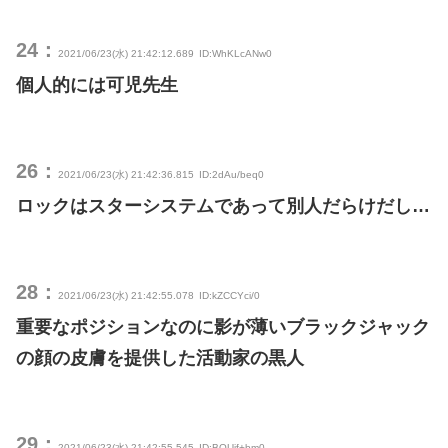
24：
2021/06/23(水) 21:42:12.689
ID:WhKLcANw0
個人的には可児先生
26：
2021/06/23(水) 21:42:36.815
ID:2dAu/beq0
ロックはスターシステムであって別人だらけだし…
28：
2021/06/23(水) 21:42:55.078
ID:kZCCYci/0
重要なポジションなのに影が薄いブラックジャック
の顔の皮膚を提供した活動家の黒人
29：
2021/06/23(水) 21:42:55.545
ID:BOUjf+bm0