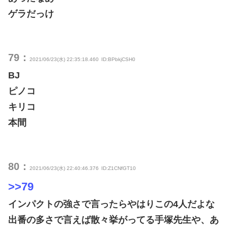
ゲラだっけ
79：
2021/06/23(水) 22:35:18.460
ID:BPbkjCSH0
BJ
ピノコ
キリコ
本間
80：
2021/06/23(水) 22:40:46.376
ID:Z1CNfGT10
>>79
インパクトの強さで言ったらやはりこの4人だよな
出番の多さで言えば散々挙がってる手塚先生や、あ