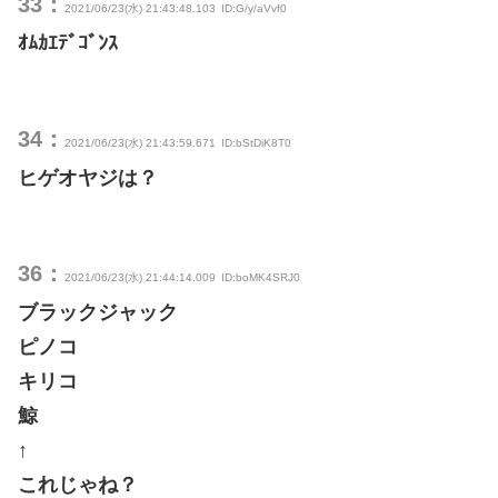
33：
2021/06/23(水) 21:43:48.103
ID:G/y/aVvf0
ｵﾑｶｴﾃﾞｺﾞﾝｽ
34：
2021/06/23(水) 21:43:59.671
ID:bStDiK8T0
ヒゲオヤジは？
36：
2021/06/23(水) 21:44:14.009
ID:boMK4SRJ0
ブラックジャック
ピノコ
キリコ
鯨
↑
これじゃね？