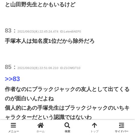
と山田野先生とかもいるけど
83：
2021/06/23(水) 22:45:24.474
ID:Lekm8AEF0
手塚本人は知名度1位だから除外だろ
85：
2021/06/23(水) 22:51:06.210
ID:Z1CNfGT10
>>83
作者なのにブラックジャックの友人として出てくる
のが面白いんだよね
個人的にあの手塚先生はブラックジャックのいちキ
ャラクターだという認識ではないわ
メニュー
ホーム
検索
トップ
サイドバー