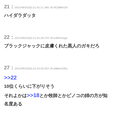
21：
2021/06/23(水) 21:41:11.395
ID:VEZM4K2/0
ハイダラダッタ
22：
2021/06/23(水) 21:41:26.278
ID:ovW31Zzgd
ブラックジャックに皮膚くれた黒人のガキだろ
27：
2021/06/23(水) 21:42:45.923
ID:yNMuVU/Ea
>>22
10位くらいに下がりそう
>>18
それよかは
とか牧師とかピノコの姉の方が知
名度ある