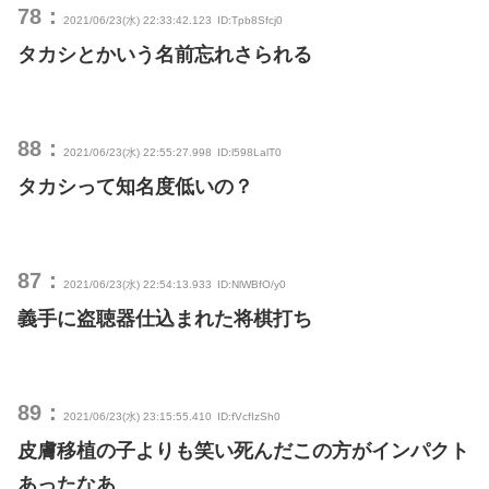
78：
2021/06/23(水) 22:33:42.123
ID:Tpb8Sfcj0
タカシとかいう名前忘れさられる
88：
2021/06/23(水) 22:55:27.998
ID:l598LalT0
タカシって知名度低いの？
87：
2021/06/23(水) 22:54:13.933
ID:NlWBfO/y0
義手に盗聴器仕込まれた将棋打ち
89：
2021/06/23(水) 23:15:55.410
ID:fVcfIzSh0
皮膚移植の子よりも笑い死んだこの方がインパクト
あったなあ