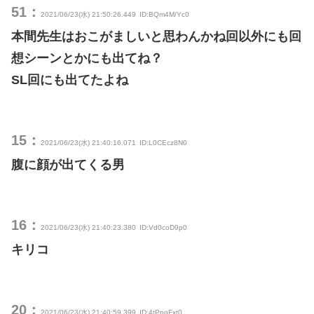
51：
2021/06/23(水) 21:50:26.449
ID:BQm4M/Yc0
本間先生はおこがましいと思わんかね回以外にも回
想シーンとかにも出てね？
SL回にも出てたよね
15：
2021/06/23(水) 21:40:16.071
ID:L0CEcz8N0
腹に顔が出てくる男
16：
2021/06/23(水) 21:40:23.380
ID:Vd0coD9p0
キリコ
20：
2021/06/23(水) 21:40:59.399
ID:4tPpgFxt0