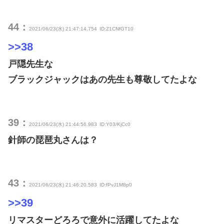
44：
2021/06/23(水) 21:47:14.754
ID:Z1CNfGT10
>>38
戸隠先生な
ブラックジャックはあの先生も尊敬してたよな
39：
2021/06/23(水) 21:44:56.983
ID:Y03/KjCc0
針師の琵琶丸さんは？
43：
2021/06/23(水) 21:46:20.583
ID:fPvJ1M8p0
>>39
リマスターどろろで意外に活躍してたよな