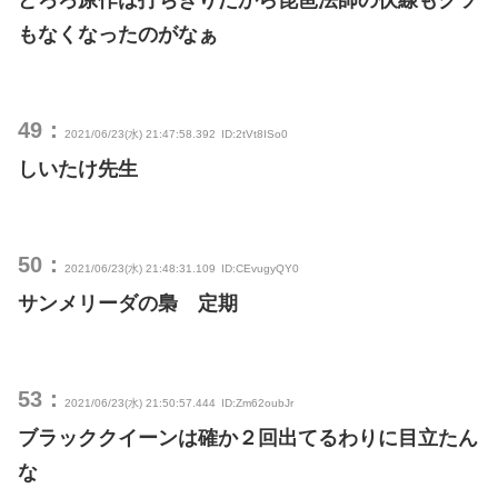
どろろ原作は打ちきりだから琵琶法師の伏線もクソ
もなくなったのがなぁ
49：
2021/06/23(水) 21:47:58.392
ID:2tVt8ISo0
しいたけ先生
50：
2021/06/23(水) 21:48:31.109
ID:CEvugyQY0
サンメリーダの梟 定期
53：
2021/06/23(水) 21:50:57.444
ID:Zm62oubJr
ブラッククイーンは確か２回出てるわりに目立たん
な