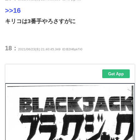
>>16
キリコは3番手やろさすがに
18：
2021/06/23(水) 21:40:45.349
ID:B2H6pkTr0