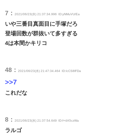
7：
2021/06/23(水) 21:37:34.996
ID:yNMuVU/Ea
いや三番目真面目に手塚だろ
登場回数が群抜いて多すぎる
4は本間かキリコ
48：
2021/06/23(水) 21:47:34.464
ID:IcCS8lFDa
>>7
これだな
8：
2021/06/23(水) 21:37:54.649
ID:f+4A5czWa
ラルゴ