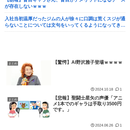
が存在しないｗｗｗ
入社当初温厚だったジムの人が徐々に口調は荒くスジが通
らないことについては文句をいってくるようになってき
た ひどく危険な予感がする
【驚愕】AI野沢雅子登場ｗｗｗｗ
まとめ
2024.10.18
1
【悲報】聖闘士星矢の声優「アニ
まとめ
メ1本でのギャラは手取り3500円
です。」
2024.06.26
1