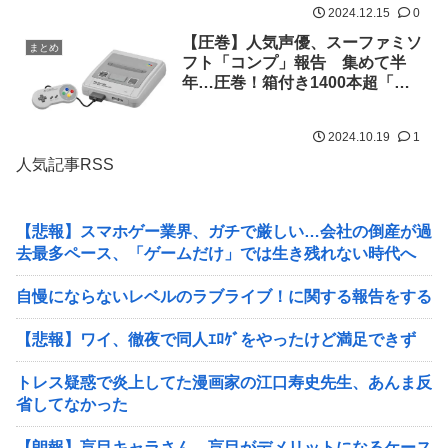
2024.12.15
0
【圧巻】人気声優、スーファミソ
まとめ
フト「コンプ」報告 集めて半
年…圧巻！箱付き1400本超「子
供の頃夢見た光景や！」
2024.10.19
1
人気記事RSS
【悲報】スマホゲー業界、ガチで厳しい…会社の倒産が過
去最多ペース、「ゲームだけ」では生き残れない時代へ
自慢にならないレベルのラブライブ！に関する報告をする
【悲報】ワイ、徹夜で同人ｴﾛｹﾞをやったけど満足できず
トレス疑惑で炎上してた漫画家の江口寿史先生、あんま反
省してなかった
【朗報】盲目キャラさん、盲目がデメリットになるケース