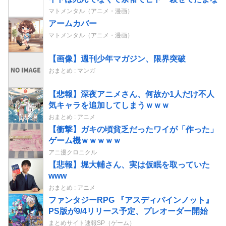
マトメンタル（アニメ・漫画）
アームカバー
マトメンタル（アニメ・漫画）
【画像】週刊少年マガジン、限界突破
おまとめ : マンガ
【悲報】深夜アニメさん、何故か1人だけ不人
気キャラを追加してしまうｗｗｗ
おまとめ : アニメ
【衝撃】ガキの頃貧乏だったワイが「作った」
ゲーム機ｗｗｗｗｗ
アニ漫クロニクル
【悲報】堀大輔さん、実は仮眠を取っていた
www
おまとめ : アニメ
ファンタジーRPG 『アスディバインノット』
PS版が9/4リリース予定、プレオーダー開始
まとめサイト速報SP（ゲーム）