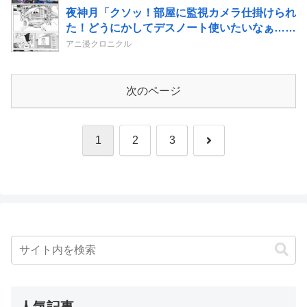
夜神月「クソッ！部屋に監視カメラ仕掛けられ
た！どうにかしてデスノート使いたいなぁ…せ
や！」→結果
アニ漫クロニクル
次のページ
次
1
2
3
へ
人気記事