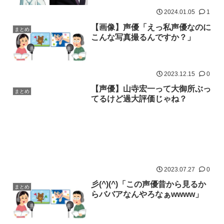
2024.01.05
1
【画像】声優「えっ私声優なのに
まとめ
こんな写真撮るんですか？」
2023.12.15
0
【声優】山寺宏一って大御所ぶっ
まとめ
てるけど過大評価じゃね？
2023.07.27
0
彡(^)(^)「この声優昔から見るか
まとめ
らババアなんやろなぁwwww」