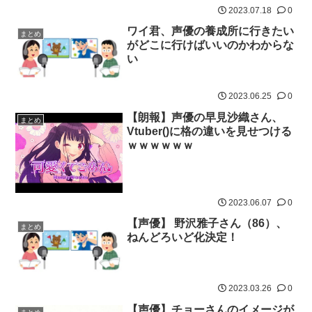
2023.07.18
0
ワイ君、声優の養成所に行きたい
まとめ
がどこに行けばいいのかわからな
い
2023.06.25
0
【朗報】声優の早見沙織さん、
まとめ
Vtuber()に格の違いを見せつける
ｗｗｗｗｗｗ
2023.06.07
0
【声優】 野沢雅子さん（86）、
まとめ
ねんどろいど化決定！
2023.03.26
0
【声優】チョーさんのイメージが