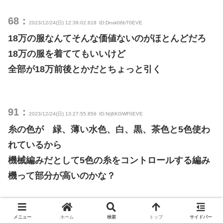
68：
2023/12/24(日) 12:39:02.618
ID:Dnxk06bT0EVE
18万の服なんてそんな価値ないのがほとんどだろ
18万の服を着ててもいいけど
全部が18万前後とかだとちょっと引く
91：
2023/12/24(日) 13:27:55.856
ID:N/j6KGWF0EVE
糸の色が 緑、薄い水色、白、黒、茶色と5色使わ
れているから
機械編みだとして5色の糸をコントロールする編み
機って部分が高いのかな？
70：
メニュー
ホーム
検索
トップ
サイドバー
2023/12/24(日) 12:41:01.243
ID:z0TmM8YY0EVE