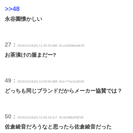
>>48
永谷園懐かしい
27：
2023/12/24(日) 11:35:33.890
ID:uCdISWsrdEVE
お茶漬けの服まだー?
49：
2023/12/24(日) 12:05:06.986
ID:k+YTieCe0EVE
どっちも同じブランドだからメーカー協賛では？
50：
2023/12/24(日) 12:05:19.417
ID:3Ij7BBzP0EVE
佐倉綾音だろうなと思ったら佐倉綾音だった