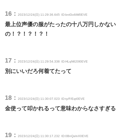
16：
2023/12/24(日) 11:29:36.645
ID:bniGo6iW0EVE
最上位声優の服がたったの十八万円しかない
の！？！？！？！
17：
2023/12/24(日) 11:29:54.338
ID:HLqN620l0EVE
別にいいだろ何着てたって
18：
2023/12/24(日) 11:30:07.023
ID:ty/F/Eqt0EVE
金使って叩かれるって意味わからなさすぎる
19：
2023/12/24(日) 11:30:17.232
ID:0BnQelnX0EVE