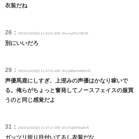
衣装だね
26：
2023/12/24(日) 11:34:51.928
ID:s+ny8TLY0EVE
別にいいだろ
29：
2023/12/24(日) 11:37:01.468
ID:LzWNuOtW0EVE
声優馬鹿にしすぎ、上澄みの声優はかなり稼いで
る。俺らがちょっと奮発してノースフェイスの服買
うのと同じ感覚だよ
31：
2023/12/24(日) 11:37:17.456
ID:n7LQ0XlGaEVE
ガッツリ折り目付いてるし衣装だな