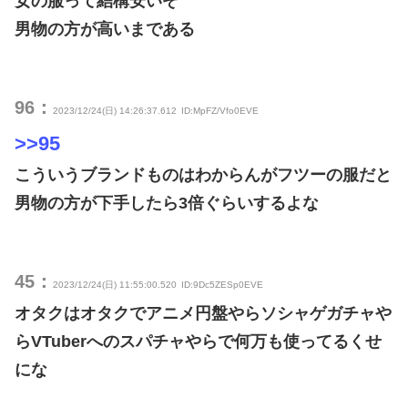
女の服って結構安いぞ
男物の方が高いまである
96：
2023/12/24(日) 14:26:37.612
ID:MpFZ/Vfo0EVE
>>95
こういうブランドものはわからんがフツーの服だと
男物の方が下手したら3倍ぐらいするよな
45：
2023/12/24(日) 11:55:00.520
ID:9Dc5ZESp0EVE
オタクはオタクでアニメ円盤やらソシャゲガチャや
らVTuberへのスパチャやらで何万も使ってるくせ
にな