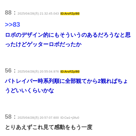
88：
2025/04/28(月) 21:32:45.043
ID:ArvFZy/80
>>83
ロボのデザイン的にもそういうのあるだろうなと思
ったけどゲッターロボだったか
56：
2025/04/28(月) 20:55:04.976
ID:ArvFZy/80
パトレイバー時系列順に全部観てから2観ればちょ
うどいいくらいかな
58：
2025/04/28(月) 20:57:07.600
ID:Cw1+j3fu0
とりあえずこれ見て感動をもう一度