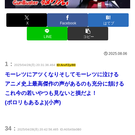
X
Facebook
はてブ
LINE
コピー
2025.08.06
1：
2025/04/28(月) 20:31:36.464
ID:ArvFZy/80
モーレツにアツくなりそしてモーレツに泣ける
アニメ史上最高傑作の声があるのも充分に頷ける
これ今の若いやつも見ないと損だよ！
(ポロリもあるよ)(小声)
34：
2025/04/28(月) 20:42:56.465
ID:A0S4Sb0B0