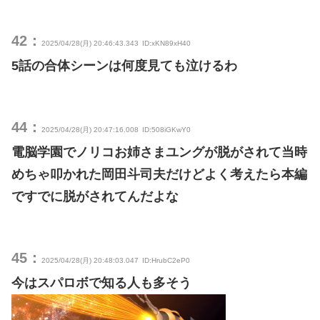
42：
2025/04/28(月) 20:46:43.343
ID:xKN89xH40
5話の合体シーンは何度見ても泣けるわ
44：
2025/04/28(月) 20:47:16.008
ID:508iGKwY0
電脳学園でノリコお姉さまユングが脱がされて当時
めちゃ叩かれた岡田斗司夫だけどよく考えたら本編
ですでに脱がされてんだよな
45：
2025/04/28(月) 20:48:03.047
ID:HrubC2eP0
今はスパロボで知る人も多そう