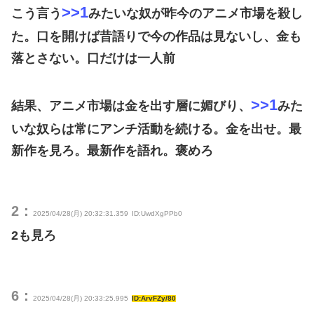
>>1
こう言う
みたいな奴が昨今のアニメ市場を殺し
た。口を開けば昔語りで今の作品は見ないし、金も
落とさない。口だけは一人前
>>1
結果、アニメ市場は金を出す層に媚びり、
みた
いな奴らは常にアンチ活動を続ける。金を出せ。最
新作を見ろ。最新作を語れ。褒めろ
2：
2025/04/28(月) 20:32:31.359
ID:UwdXgPPb0
2も見ろ
6：
2025/04/28(月) 20:33:25.995
ID:ArvFZy/80