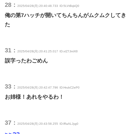
28：
2025/04/28(月) 20:40:48.733
ID:5LVtBqkQ0
俺の第7ハッチが開いてちんちんがムクムクしてき
た
31：
2025/04/28(月) 20:41:25.017
ID:xIZ7JmXl0
誤字ったわごめん
33：
2025/04/28(月) 20:42:47.796
ID:HrubC2eP0
お姉様！あれをやるわ！
37：
2025/04/28(月) 20:43:58.255
ID:lRaALJyg0