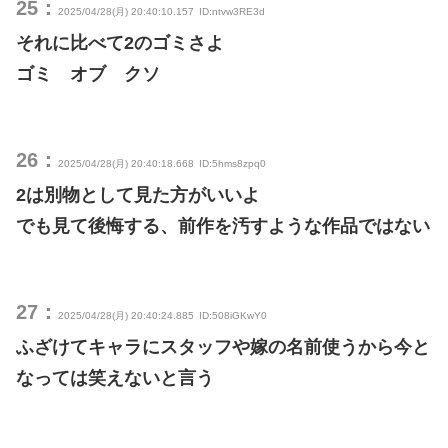
25：
2025/04/28(月) 20:40:10.157
ID:ntvw3RE3d
それに比べて2のゴミさよ
ゴミ オブ クソ
26：
2025/04/28(月) 20:40:18.668
ID:5hms8zpq0
2は別物として見た方がいいよ
でも見て後悔する、前作を汚すような作品ではない
27：
2025/04/28(月) 20:40:24.885
ID:508iGKwY0
ふざけてキャラにスタッフや嫁の名前使うから今と
なっては笑えないと言う