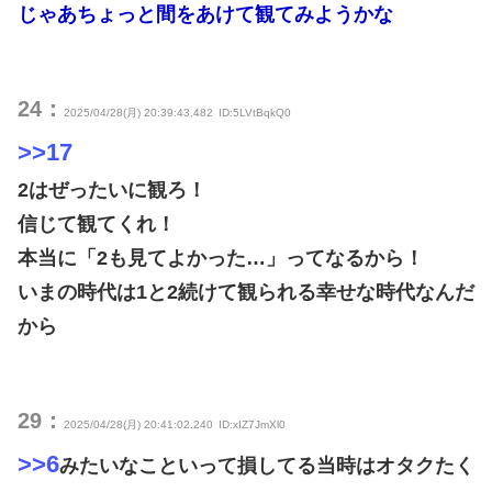
じゃあちょっと間をあけて観てみようかな
24：
2025/04/28(月) 20:39:43.482
ID:5LVtBqkQ0
>>17
2はぜったいに観ろ！
信じて観てくれ！
本当に「2も見てよかった…」ってなるから！
いまの時代は1と2続けて観られる幸せな時代なんだ
から
29：
2025/04/28(月) 20:41:02.240
ID:xIZ7JmXl0
>>6
みたいなこといって損してる当時はオタクたく