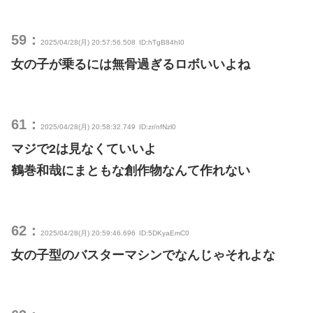
59：
2025/04/28(月) 20:57:56.508
ID:hTgB84hI0
女の子が乗るには無骨過ぎるロボいいよね
61：
2025/04/28(月) 20:58:32.749
ID:zr/nfNzl0
マジで2は見なくていいよ
鶴巻和哉にまともな創作物なんて作れない
62：
2025/04/28(月) 20:59:46.696
ID:5DKyaEmC0
女の子型のバスターマシンでなんじゃそれよな