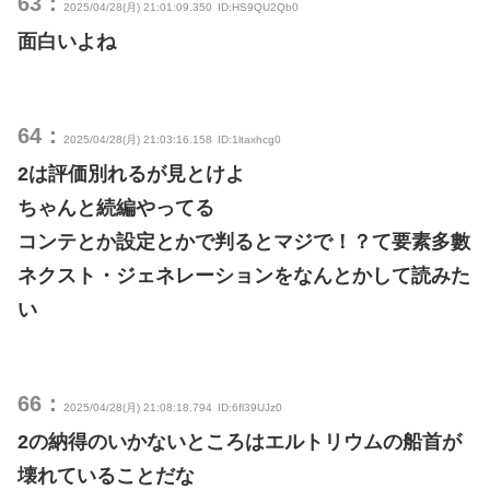
63：
2025/04/28(月) 21:01:09.350
ID:HS9QU2Qb0
面白いよね
64：
2025/04/28(月) 21:03:16.158
ID:1ltaxhcg0
2は評価別れるが見とけよ
ちゃんと続編やってる
コンテとか設定とかで判るとマジで！？て要素多數
ネクスト・ジェネレーションをなんとかして読みた
い
66：
2025/04/28(月) 21:08:18.794
ID:6fl39UJz0
2の納得のいかないところはエルトリウムの船首が
壊れていることだな