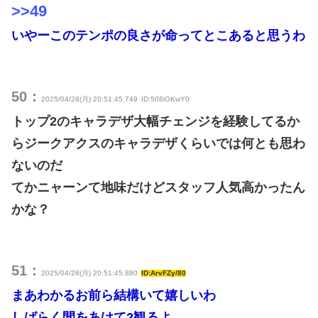
>>49
いやーこのテンポの良さが命ってとこあると思うわ
50：
2025/04/28(月) 20:51:45.749
ID:508iGKwY0
トップ2のキャラデザ大幅チェンジを経験してるか
らジークアクスのキャラデザくらいでは何とも思わ
ないのだ
てかニャーンて地味だけどスタッフ人気高かったん
かな？
51：
2025/04/28(月) 20:51:45.880
ID:ArvFZy/80
まあわかるお前ら結構いて嬉しいわ
しばらく間をあけて2観るよ