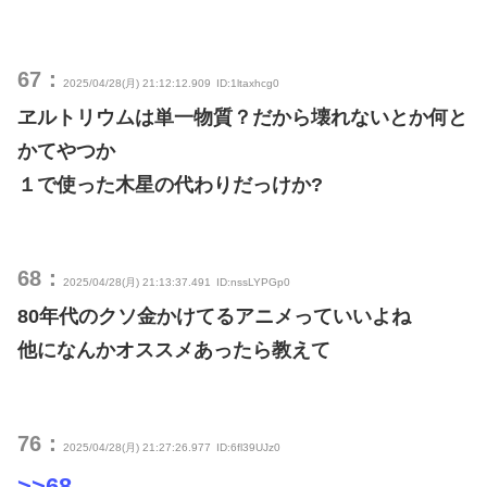
67：
2025/04/28(月) 21:12:12.909
ID:1ltaxhcg0
ヱルトリウムは単一物質？だから壊れないとか何と
かてやつか
１で使った木星の代わりだっけか?
68：
2025/04/28(月) 21:13:37.491
ID:nssLYPGp0
80年代のクソ金かけてるアニメっていいよね
他になんかオススメあったら教えて
76：
2025/04/28(月) 21:27:26.977
ID:6fl39UJz0
>>68