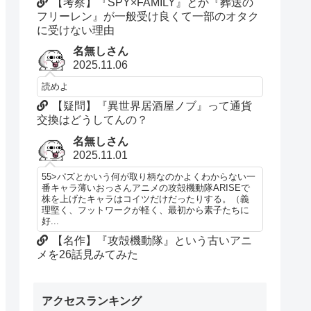
【考察】『SPY×FAMILY』とか『葬送の
フリーレン』が一般受け良くて一部のオタク
に受けない理由
名無しさん
2025.11.06
読めよ
【疑問】『異世界居酒屋ノブ』って通貨
交換はどうしてんの？
名無しさん
2025.11.01
55>パズとかいう何が取り柄なのかよくわからない一
番キャラ薄いおっさんアニメの攻殻機動隊ARISEで
株を上げたキャラはコイツだけだったりする。（義
理堅く、フットワークが軽く、最初から素子たちに
好...
【名作】『攻殻機動隊』という古いアニ
メを26話見みてみた
アクセスランキング