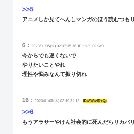
>>5
アニメしか見てへんしマンガのほう読むつも
6：
2023/01/05(木) 02:37:35.36
ID:nNP+O2Kw0
今からでも遅くないで
やりたいことやれ
理性や悩みなんて振り切れ
16：
2023/01/05(木) 02:40:34.18
ID:AWtviR+Qp
>>6
もうアラサーやけん社会的に死んだらリカバ