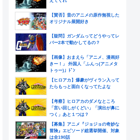
えてくれ
【賛否】昔のアニメの原作無視した
オリジナル展開好き
【疑問】ガンダムってどうやってレ
バー2本で動かしてるの？
【画像】おまえら「アニメ、漫画好
きー！」 外国人「ふんっ(アニメタ
トゥー)」ﾄﾞﾝ
【ヒロアカ】爆豪がヴィラン入って
たらもっと面白くなってたよな
【考察】ヒロアカのダメなところ
「言い回しがくどい」「演出が鼻に
つく」あと１つは？
【募集】アニメ『ジョジョの奇妙な
冒険』エピソード総選挙開催、対象
は全190話