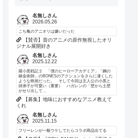
名無しさん
2026.05.26
こち亀のアニオリは嫌いだった
【賛否】昔のアニメの原作無視したオリ
ジナル展開好き
名無しさん
2025.12.22
羅小黒戦記２ 「僕のヒーローアカデミア」「鋼の
錬金術師」のBONESのアクションをさらに凄くした
ような映画だった。 そして今回は主人公の小黒と
姉弟子が可愛い（重要） ハガレンの「壁から土壁
がせり出して...
【募集】地味におすすめなアニメ教えて
くれ
名無しさん
2025.11.15
フリーレンが一般ウケしてたらコラボ商品出てる