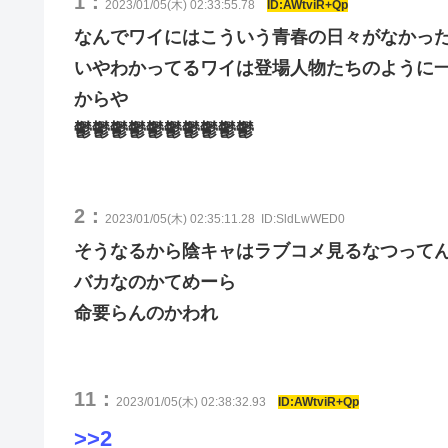
1：
2023/01/05(木) 02:33:55.78
ID:AWtviR+Qp
なんでワイにはこういう青春の日々がなかっ
いやわかってるワイは登場人物たちのように
からや
鬱鬱鬱鬱鬱鬱鬱鬱鬱鬱
2：
2023/01/05(木) 02:35:11.28
ID:SldLwWED0
そうなるから陰キャはラブコメ見るなつって
バカなのかてめーら
命要らんのかわれ
11：
2023/01/05(木) 02:38:32.93
ID:AWtviR+Qp
>>2