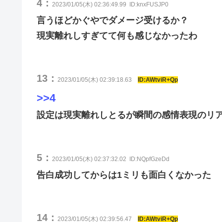
4：
2023/01/05(木) 02:36:49.99
ID:knxFUSJP0
言うほどかぐやでダメージ受けるか？
現実離れしすぎてて何も感じなかったわ
13：
2023/01/05(木) 02:39:18.63
ID:AWtviR+Qp
>>4
設定は現実離れしとるが瞬間の感情表現のリ
5：
2023/01/05(木) 02:37:32.02
ID:NQpfGzeDd
告白成功してからは1ミリも面白くなかった
14：
2023/01/05(木) 02:39:56.47
ID:AWtviR+Qp