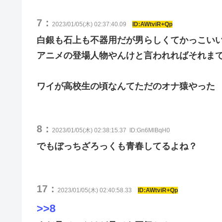
7：
2023/01/05(木) 02:37:40.09
ID:AWtviR+Qp
白銀も石上も不器用だが男らしくてかっこい
アニメの登場人物やんけと言われればそれま
ワイが高校生の頃なんてただのオナ猿やった
8：
2023/01/05(木) 02:38:15.37
ID:Gn6MlBqH0
でもぼっちざろっくも青春してるよね？
17：
2023/01/05(木) 02:40:58.33
ID:AWtviR+Qp
>>8