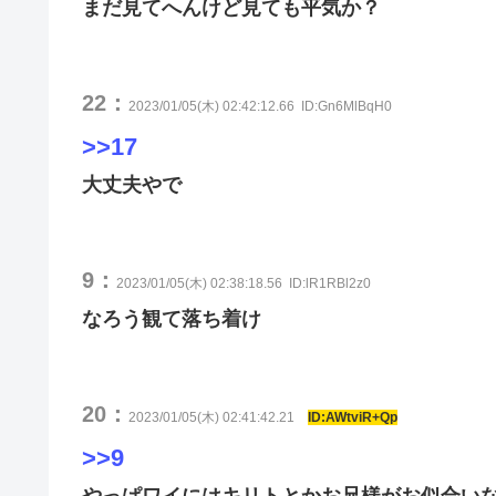
まだ見てへんけど見ても平気か？
22：
2023/01/05(木) 02:42:12.66
ID:Gn6MlBqH0
>>17
大丈夫やで
9：
2023/01/05(木) 02:38:18.56
ID:lR1RBl2z0
なろう観て落ち着け
20：
2023/01/05(木) 02:41:42.21
ID:AWtviR+Qp
>>9
やっぱワイにはキリトとかお兄様がお似合い