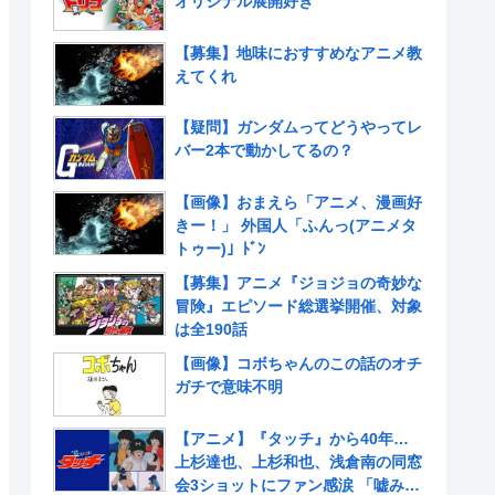
オリジナル展開好き
【募集】地味におすすめなアニメ教
えてくれ
【疑問】ガンダムってどうやってレ
バー2本で動かしてるの？
【画像】おまえら「アニメ、漫画好
きー！」 外国人「ふんっ(アニメタ
トゥー)」ﾄﾞﾝ
【募集】アニメ『ジョジョの奇妙な
冒険』エピソード総選挙開催、対象
は全190話
【画像】コボちゃんのこの話のオチ
ガチで意味不明
【アニメ】『タッチ』から40年…
上杉達也、上杉和也、浅倉南の同窓
会3ショットにファン感涙 「嘘みた