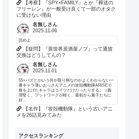
【考察】『SPY×FAMILY』とか『葬送の
フリーレン』が一般受け良くて一部のオタク
に受けない理由
名無しさん
2025.11.06
読めよ
【疑問】『異世界居酒屋ノブ』って通貨
交換はどうしてんの？
名無しさん
2025.11.01
55>パズとかいう何が取り柄なのかよくわからない一
番キャラ薄いおっさんアニメの攻殻機動隊ARISEで
株を上げたキャラはコイツだけだったりする。（義
理堅く、フットワークが軽く、最初から素子たちに
好...
【名作】『攻殻機動隊』という古いアニ
メを26話見みてみた
アクセスランキング