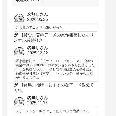
名無しさん
2026.05.26
こち亀のアニオリは嫌いだった
【賛否】昔のアニメの原作無視したオリ
ジナル展開好き
名無しさん
2025.12.22
羅小黒戦記２ 「僕のヒーローアカデミア」「鋼の
錬金術師」のBONESのアクションをさらに凄くした
ような映画だった。 そして今回は主人公の小黒と
姉弟子が可愛い（重要） ハガレンの「壁から土壁
がせり出して...
【募集】地味におすすめなアニメ教えて
くれ
名無しさん
2025.11.15
フリーレンが一般ウケしてたらコラボ商品出てる