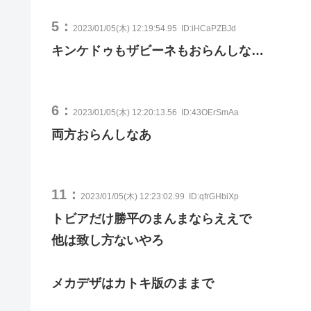
5：
2023/01/05(木) 12:19:54.95
ID:iHCaPZBJd
キンケドゥもザビーネもおらんしな…
6：
2023/01/05(木) 12:20:13.56
ID:43OErSmAa
両方おらんしなあ
11：
2023/01/05(木) 12:23:02.99
ID:qfrGHbiXp
トビアだけ勝平のまんまならええで
他は致し方ないやろ
メカデザはカトキ版のままで