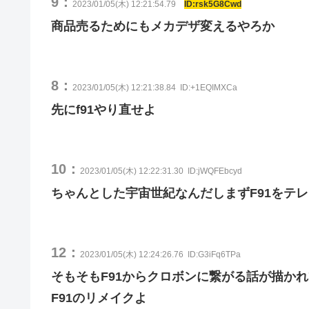
9：
2023/01/05(木) 12:21:54.79
ID:rsk5G8Cwd
商品売るためにもメカデザ変えるやろか
8：
2023/01/05(木) 12:21:38.84
ID:+1EQIMXCa
先にf91やり直せよ
10：
2023/01/05(木) 12:22:31.30
ID:jWQFEbcyd
ちゃんとした宇宙世紀なんだしまずF91をテ
12：
2023/01/05(木) 12:24:26.76
ID:G3iFq6TPa
そもそもF91からクロボンに繋がる話が描か
F91のリメイクよ