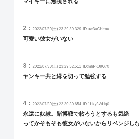
マイキーに無視される
2：
2022/07/30(土) 23:29:39.329
ID:uw3aCH+na
可愛い彼女がいない
3：
2022/07/30(土) 23:29:52.511
ID:mhPKJ8G70
ヤンキー共と縁を切って勉強する
4：
2022/07/30(土) 23:30:30.654
ID:1Hxy3WHq0
永遠に奴隷。賭博戦で粘ろうとするも気絶
ってかそもそも彼女がいないからリベンジし