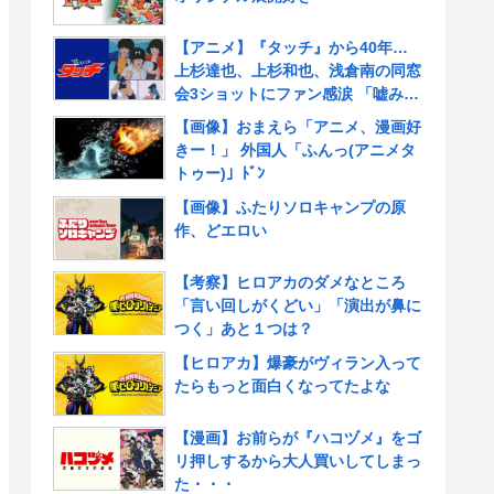
【アニメ】『タッチ』から40年…
上杉達也、上杉和也、浅倉南の同窓
会3ショットにファン感涙 「嘘みた
いだろ…また三人揃ってるんだぜ」
【画像】おまえら「アニメ、漫画好
きー！」 外国人「ふんっ(アニメタ
トゥー)」ﾄﾞﾝ
【画像】ふたりソロキャンプの原
作、どエロい
【考察】ヒロアカのダメなところ
「言い回しがくどい」「演出が鼻に
つく」あと１つは？
【ヒロアカ】爆豪がヴィラン入って
たらもっと面白くなってたよな
【漫画】お前らが『ハコヅメ』をゴ
リ押しするから大人買いしてしまっ
た・・・