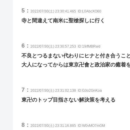
5：
2022/07/30(土) 23:30:41.465
ID:L0AbcXO60
寺と間違えて南米に聖槍探しに行く
6：
2022/07/30(土) 23:30:57.253
ID:19/fMBRwd
不良とつるまない代わりにヒナと付き合うこ
大人になってからは東京卍會と政治家の癒着を
7：
2022/07/30(土) 23:31:02.138
ID:G3o2GnKoa
東卍のトップ目指さない解決策を考える
8：
2022/07/30(土) 23:31:16.885
ID:W0vMO7mGM