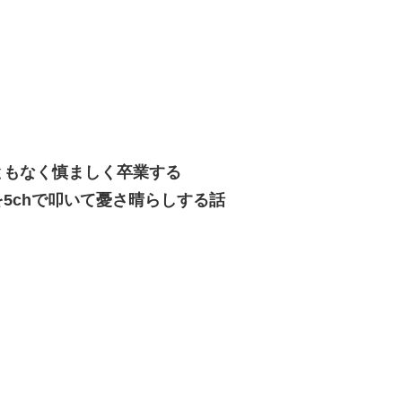
ともなく慎ましく卒業する
5chで叩いて憂さ晴らしする話