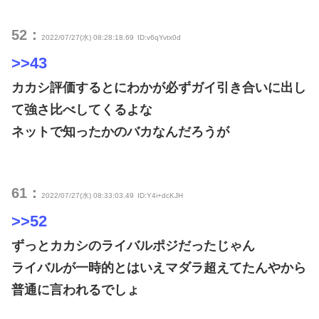
52：
2022/07/27(水) 08:28:18.69
ID:v6qYvtx0d
>>43
カカシ評価するとにわかが必ずガイ引き合いに出し
て強さ比べしてくるよな
ネットで知ったかのバカなんだろうが
61：
2022/07/27(水) 08:33:03.49
ID:Y4i+dcKJH
>>52
ずっとカカシのライバルポジだったじゃん
ライバルが一時的とはいえマダラ超えてたんやから
普通に言われるでしょ