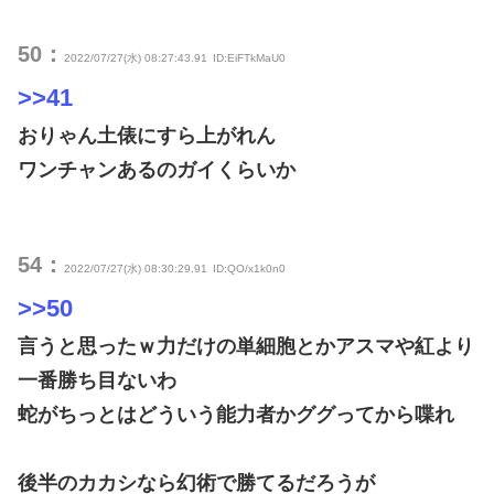
50：
2022/07/27(水) 08:27:43.91
ID:EiFTkMaU0
>>41
おりゃん土俵にすら上がれん
ワンチャンあるのガイくらいか
54：
2022/07/27(水) 08:30:29.91
ID:QO/x1k0n0
>>50
言うと思ったｗ力だけの単細胞とかアスマや紅より
一番勝ち目ないわ
蛇がちっとはどういう能力者かググってから喋れ
後半のカカシなら幻術で勝てるだろうが