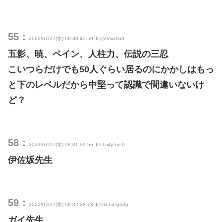
55：
2022/07/27(水) 08:30:45.59
ID:jVVwcIlu0
五影、暁、ペイン、人柱力、伝説の三忍
こいつらだけでも50人ぐらい居るのにかかしはもっ
と下のレベルだから中堅って認識で間違いないけ
ど？
58：
2022/07/27(水) 08:31:39.56
ID:Tu4jZqrc0
伊佐坂先生
59：
2022/07/27(水) 08:32:28.73
ID:tkOaCq63p
ガイ先生