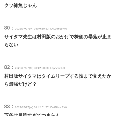
クソ雑魚じゃん
80：
2022/07/27(水) 08:40:30.53
ID:LL6F19Rva
サイタマ先生は村田版のおかげで株価の暴落が止ま
らない
82：
2022/07/27(水) 08:42:00.38
ID:jVVwcIlu0
村田版サイタマはタイムリープする技まで覚えたか
ら最強だけど？
83：
2022/07/27(水) 08:42:01.77
ID:ri7UmuEX0
五条は最強すぎてつまらん