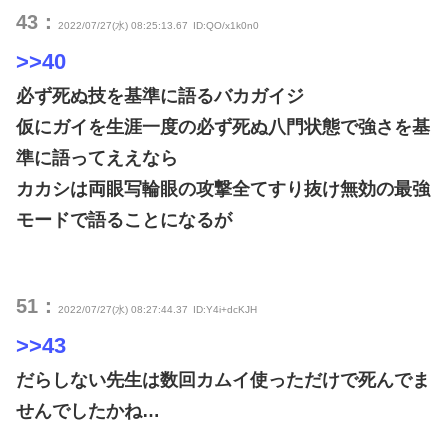
43：
2022/07/27(水) 08:25:13.67
ID:QO/x1k0n0
>>40
必ず死ぬ技を基準に語るバカガイジ
仮にガイを生涯一度の必ず死ぬ八門状態で強さを基
準に語ってええなら
カカシは両眼写輪眼の攻撃全てすり抜け無効の最強
モードで語ることになるが
51：
2022/07/27(水) 08:27:44.37
ID:Y4i+dcKJH
>>43
だらしない先生は数回カムイ使っただけで死んでま
せんでしたかね…