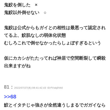
鬼鮫を倒した ×
鬼鮫以外倒せない ○
鬼鮫は公式からもガイとの相性は最悪って認定され
てる上、鮫肌なしの弱体化状態
むしろこれで倒せなかったらしょぼすぎるという
仮にカカシがたたってれば神居で空間断裂して瞬殺
出来ますがね
81：
2022/07/27(水) 08:41:42.43
ID:FVxbj0Vk0
>>68
鮫とイタチじゃ強さが全然違うしまるでガガイなら