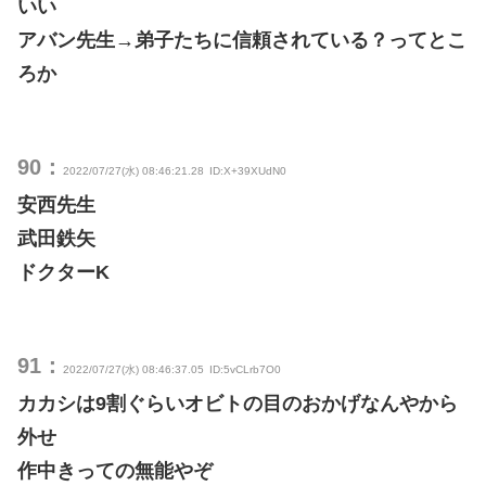
いい
アバン先生→弟子たちに信頼されている？ってとこ
ろか
90：
2022/07/27(水) 08:46:21.28
ID:X+39XUdN0
安西先生
武田鉄矢
ドクターK
91：
2022/07/27(水) 08:46:37.05
ID:5vCLrb7O0
カカシは9割ぐらいオビトの目のおかげなんやから
外せ
作中きっての無能やぞ