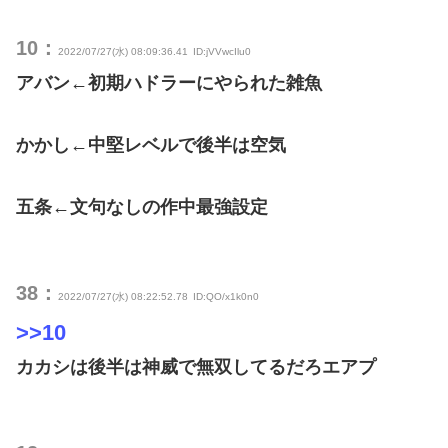
10：
2022/07/27(水) 08:09:36.41
ID:jVVwcIlu0
アバン←初期ハドラーにやられた雑魚
かかし←中堅レベルで後半は空気
五条←文句なしの作中最強設定
38：
2022/07/27(水) 08:22:52.78
ID:QO/x1k0n0
>>10
カカシは後半は神威で無双してるだろエアプ