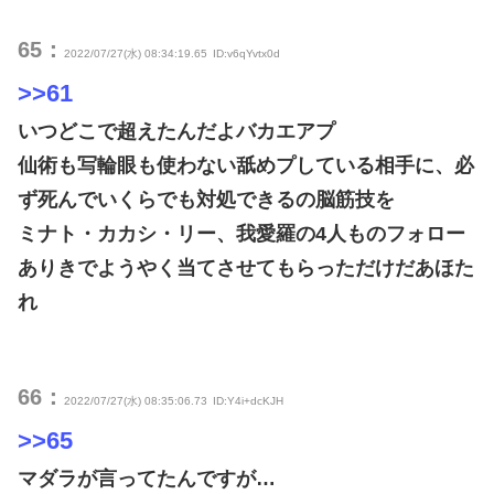
65：
2022/07/27(水) 08:34:19.65
ID:v6qYvtx0d
>>61
いつどこで超えたんだよバカエアプ
仙術も写輪眼も使わない舐めプしている相手に、必
ず死んでいくらでも対処できるの脳筋技を
ミナト・カカシ・リー、我愛羅の4人ものフォロー
ありきでようやく当てさせてもらっただけだあほた
れ
66：
2022/07/27(水) 08:35:06.73
ID:Y4i+dcKJH
>>65
マダラが言ってたんですが…