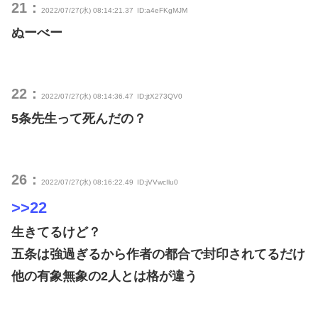
21：
2022/07/27(水) 08:14:21.37
ID:a4eFKgMJM
ぬーべー
22：
2022/07/27(水) 08:14:36.47
ID:jtX273QV0
5条先生って死んだの？
26：
2022/07/27(水) 08:16:22.49
ID:jVVwcIlu0
>>22
生きてるけど？
五条は強過ぎるから作者の都合で封印されてるだけ
他の有象無象の2人とは格が違う