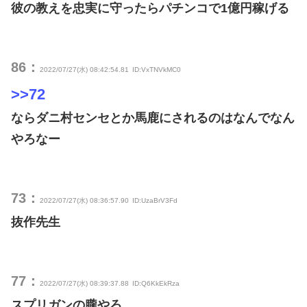
彼の教えを忠実に守ったらパチンコで1億円稼げる
86：
2022/07/27(水) 08:42:54.81
ID:VxTNVkMC0
>>72
ならダニ村センセとか馬鹿にされるのはなんでなん
やろなー
73：
2022/07/27(水) 08:36:57.90
ID:UzaBrV3Fd
抜作先生
77：
2022/07/27(水) 08:39:37.88
ID:Q6KkEkRza
スプリガンの朧やろ