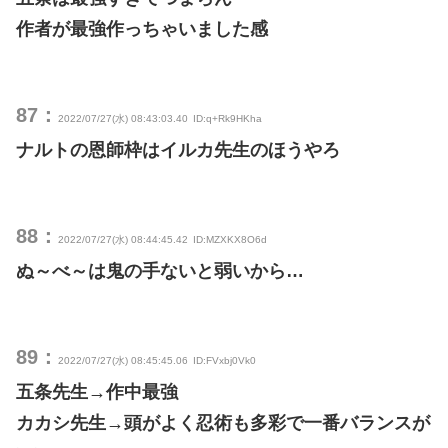
作者が最強作っちゃいました感
87：
2022/07/27(水) 08:43:03.40
ID:q+Rk9HKha
ナルトの恩師枠はイルカ先生のほうやろ
88：
2022/07/27(水) 08:44:45.42
ID:MZXKX8O6d
ぬ～べ～は鬼の手ないと弱いから…
89：
2022/07/27(水) 08:45:45.06
ID:FVxbj0Vk0
五条先生→作中最強
カカシ先生→頭がよく忍術も多彩で一番バランスが