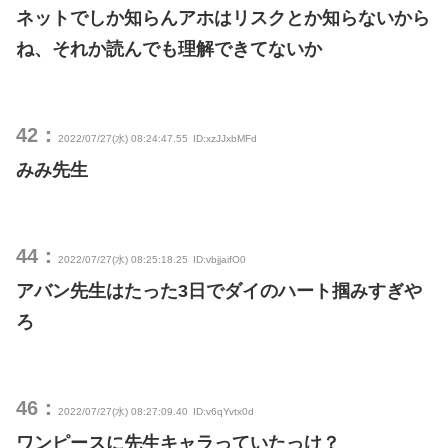
ネットでしか知らんアホはリスクとか知らないから
ね、それか読んでも理解できてないか
42：
2022/07/27(水) 08:24:47.55
ID:xzJJxbMFd
みみ先生
44：
2022/07/27(水) 08:25:18.25
ID:vbjjaifO0
アバン先生はたった3日でダイのハート掴みすぎや
ろ
46：
2022/07/27(水) 08:27:09.40
ID:v6qYvtx0d
ワンピースに先生キャラっていたっけ？