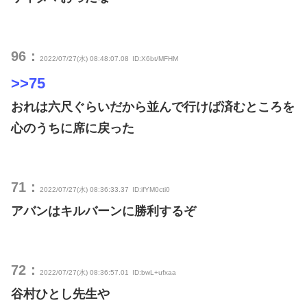
96：
2022/07/27(水) 08:48:07.08
ID:X6bt/MFHM
>>75
おれは六尺ぐらいだから並んで行けば済むところを
心のうちに席に戻った
71：
2022/07/27(水) 08:36:33.37
ID:ifYM0cti0
アバンはキルバーンに勝利するぞ
72：
2022/07/27(水) 08:36:57.01
ID:bwL+ufxaa
谷村ひとし先生や