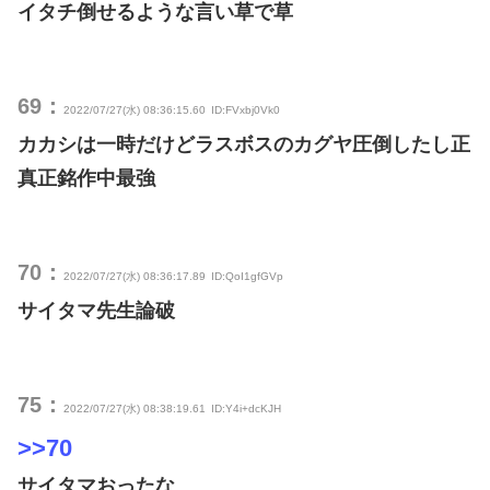
イタチ倒せるような言い草で草
69：
2022/07/27(水) 08:36:15.60
ID:FVxbj0Vk0
カカシは一時だけどラスボスのカグヤ圧倒したし正
真正銘作中最強
70：
2022/07/27(水) 08:36:17.89
ID:QoI1gfGVp
サイタマ先生論破
75：
2022/07/27(水) 08:38:19.61
ID:Y4i+dcKJH
>>70
サイタマおったな