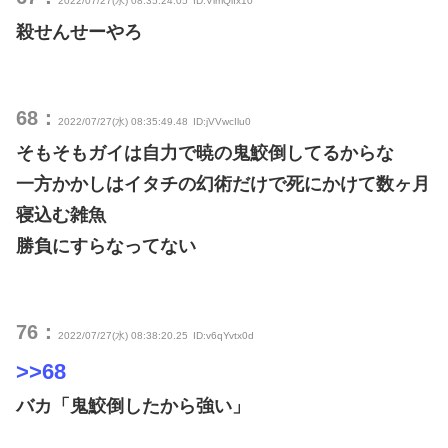
2022/07/27(水) 08:35:24.05
ID:VimQiIx10
殺せんせーやろ
68：
2022/07/27(水) 08:35:49.48
ID:jVVwcIlu0
そもそもガイは自力で暁の鬼鮫倒してるからな
一方かかしはイタチの幻術だけで死にかけて数ヶ月
寝込む雑魚
勝負にすらなってない
76：
2022/07/27(水) 08:38:20.25
ID:v6qYvtx0d
>>68
バカ「鬼鮫倒したから強い」