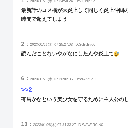
1：
2023/01/26(木) 07:24:50.24
ID:MQs9yiI5a
最新話のコメ欄が大炎上して同じく炎上仲間の
時間で超えてしまう
2：
2023/01/26(木) 07:25:27.03
ID:GcByEtrd0
読んだことないやがなにしたんや炎上て
6：
2023/01/26(木) 07:30:02.36
ID:bdwA/tBe0
>>2
有馬かなという美少女を守るために主人公の
13：
2023/01/26(木) 07:34:33.27
ID:WAW8RCtN0