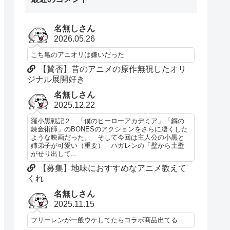
名無しさん
2026.05.26
こち亀のアニオリは嫌いだった
【賛否】昔のアニメの原作無視したオリ
ジナル展開好き
名無しさん
2025.12.22
羅小黒戦記２ 「僕のヒーローアカデミア」「鋼の
錬金術師」のBONESのアクションをさらに凄くした
ような映画だった。 そして今回は主人公の小黒と
姉弟子が可愛い（重要） ハガレンの「壁から土壁
がせり出して...
【募集】地味におすすめなアニメ教えて
くれ
名無しさん
2025.11.15
フリーレンが一般ウケしてたらコラボ商品出てる