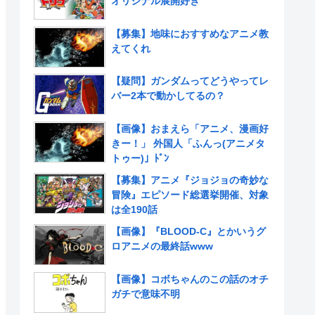
オリジナル展開好き
【募集】地味におすすめなアニメ教
えてくれ
【疑問】ガンダムってどうやってレ
バー2本で動かしてるの？
【画像】おまえら「アニメ、漫画好
きー！」 外国人「ふんっ(アニメタ
トゥー)」ﾄﾞﾝ
【募集】アニメ『ジョジョの奇妙な
冒険』エピソード総選挙開催、対象
は全190話
【画像】『BLOOD-C』とかいうグ
ロアニメの最終話www
【画像】コボちゃんのこの話のオチ
ガチで意味不明