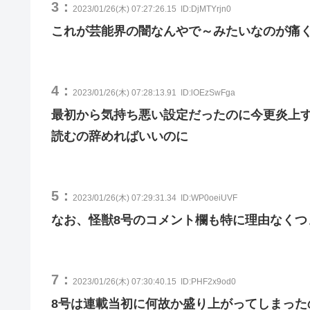
3：
2023/01/26(木) 07:27:26.15
ID:DjMTYrjn0
これが芸能界の闇なんやで～みたいなのが痛
4：
2023/01/26(木) 07:28:13.91
ID:lOEzSwFga
最初から気持ち悪い設定だったのに今更炎上
読むの辞めればいいのに
5：
2023/01/26(木) 07:29:31.34
ID:WP0oeiUVF
なお、怪獣8号のコメント欄も特に理由なくつ
7：
2023/01/26(木) 07:30:40.15
ID:PHF2x9od0
8号は連載当初に何故か盛り上がってしまった