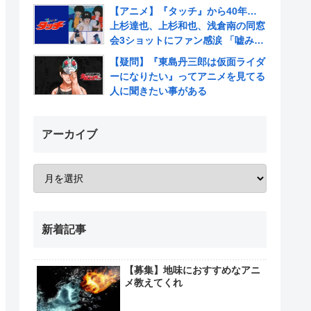
【アニメ】『タッチ』から40年…
上杉達也、上杉和也、浅倉南の同窓
会3ショットにファン感涙 「嘘みた
いだろ…また三人揃ってるんだぜ」
【疑問】『東島丹三郎は仮面ライダ
ーになりたい』ってアニメを見てる
人に聞きたい事がある
アーカイブ
新着記事
【募集】地味におすすめなアニ
メ教えてくれ