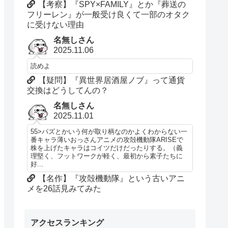
【考察】『SPY×FAMILY』とか『葬送の
フリーレン』が一般受け良くて一部のオタク
に受けない理由
名無しさん
2025.11.06
読めよ
【疑問】『異世界居酒屋ノブ』って通貨
交換はどうしてんの？
名無しさん
2025.11.01
55>パズとかいう何が取り柄なのかよくわからない一
番キャラ薄いおっさんアニメの攻殻機動隊ARISEで
株を上げたキャラはコイツだけだったりする。（義
理堅く、フットワークが軽く、最初から素子たちに
好...
【名作】『攻殻機動隊』という古いアニ
メを26話見みてみた
アクセスランキング