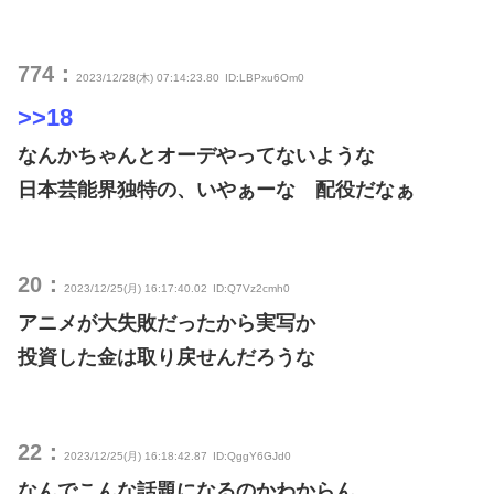
774：
2023/12/28(木) 07:14:23.80
ID:LBPxu6Om0
>>18
なんかちゃんとオーデやってないような
日本芸能界独特の、いやぁーな 配役だなぁ
20：
2023/12/25(月) 16:17:40.02
ID:Q7Vz2cmh0
アニメが大失敗だったから実写か
投資した金は取り戻せんだろうな
22：
2023/12/25(月) 16:18:42.87
ID:QggY6GJd0
なんでこんな話題になるのかわからん