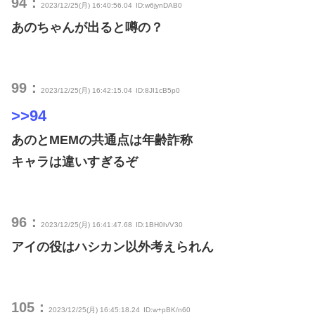
94：
2023/12/25(月) 16:40:56.04
ID:w6jynDAB0
あのちゃんが出ると噂の？
99：
2023/12/25(月) 16:42:15.04
ID:8JI1cB5p0
>>94
あのとMEMの共通点は年齢詐称
キャラは違いすぎるぞ
96：
2023/12/25(月) 16:41:47.68
ID:1BH0h/V30
アイの役はハシカン以外考えられん
105：
2023/12/25(月) 16:45:18.24
ID:w+pBK/n60