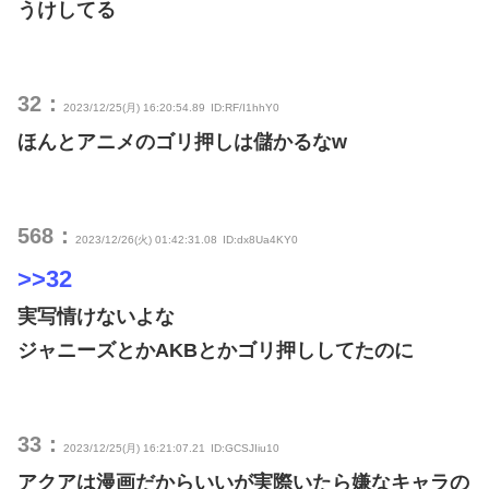
うけしてる
32：
2023/12/25(月) 16:20:54.89
ID:RF/I1hhY0
ほんとアニメのゴリ押しは儲かるなw
568：
2023/12/26(火) 01:42:31.08
ID:dx8Ua4KY0
>>32
実写情けないよな
ジャニーズとかAKBとかゴリ押ししてたのに
33：
2023/12/25(月) 16:21:07.21
ID:GCSJIiu10
アクアは漫画だからいいが実際いたら嫌なキャラの