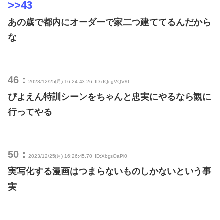
>>43
あの歳で都内にオーダーで家二つ建ててるんだから
な
46：
2023/12/25(月) 16:24:43.26
ID:dQogVQV/0
ぴよえん特訓シーンをちゃんと忠実にやるなら観に
行ってやる
50：
2023/12/25(月) 16:26:45.70
ID:XbgsOaPi0
実写化する漫画はつまらないものしかないという事
実