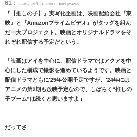
61：
2023/12/25(月) 16:30:59.19
ID:PCjWl4AN0
『【推しの子】』実写化企画は、映画配給会社『東
映』と『Amazonプライムビデオ』がタッグを組ん
だ一大プロジェクト。映画とオリジナルドラマをそ
れぞれ配信する予定だという。
「映画はアイを中心に、配信ドラマではアクアを中
心にした構成で撮影を進めているようです。映画と
配信ドラマともに'25年公開予定ですが、'24年には
アニメの第2期も放映予定なので、しばらく“推しの
子ブーム”は続くと思いますよ」
だってさ