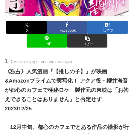
X
Facebook
はてブ
LINE
コピー
1：
2023/12/25(月) 16:10:20.00
ID:Kcnt1y9j9
《独占》人気漫画『【推しの子】』が映画
&Amazonプライムで実写化！ アクア役・櫻井海音
が都心のカフェで極秘ロケ 製作元の東映は「お答
えできることはありません」と否定せず
2023/12/25
12月中旬、都心のカフェでとある作品の撮影が行