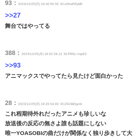
93：
2023/12/25(月) 16:40:50.50
ID:u0KwP8yM0
>>27
舞台ではやってる
388：
2023/12/25(月) 18:52:28.12
ID:PRSL+mpE0
>>93
アニマックスでやってたら見たけど面白かった
28：
2023/12/25(月) 16:20:04.93
ID:ZSCMZIgm0
これ程期待外れだったアニメも珍しいな
放送後の反応の無さよ誰も話題にしない
唯一YOASOBIの曲だけが関係なく独り歩きして大