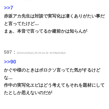
>>7
赤坂アカ先生は対談で実写化は凄くありがたい事だ
と言ってたけど…
まぁ、本音で言ってるか建前かは知らんが
597：
2023/12/26(火) 05:25:24.29
ID:lT8bGVBz0
>>90
かぐや様のときはボロクソ言ってた気がするけど
な…
作中の実写化エピはどう考えてもそれを題材にして
たとしか思えないのだが