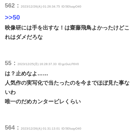
562：
2023/12/26(火) 01:26:34.75
ID:5EfuqyO40
>>50
映像研には手を出すな！は齋藤飛鳥よかったけどこ
れはダメだろな
55：
2023/12/25(月) 16:28:37.33
ID:gcGuLF6V0
は？止めなよ……
人気作の実写化で当たったのを今までほぼ見た事な
いわ
唯一のだめカンタービレくらい
564：
2023/12/26(火) 01:31:13.01
ID:5EfuqyO40