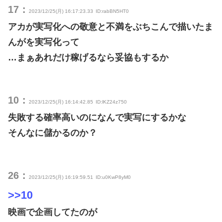
17：
2023/12/25(月) 16:17:23.33
ID:rabBN5HT0
アカが実写化への敬意と不満をぶちこんで描いたま
んがを実写化って
…まぁあれだけ稼げるなら妥協もするか
10：
2023/12/25(月) 16:14:42.85
ID:lKZ24z750
失敗する確率高いのになんで実写にするかな
そんなに儲かるのか？
26：
2023/12/25(月) 16:19:59.51
ID:u0KwP8yM0
>>10
映画で企画してたのが