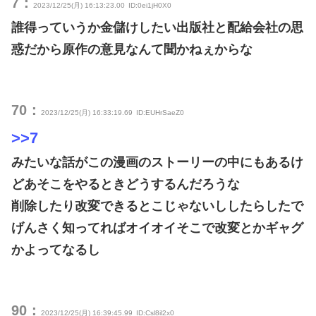
7：
2023/12/25(月) 16:13:23.00
ID:0ei1jH0X0
誰得っていうか金儲けしたい出版社と配給会社の思
惑だから原作の意見なんて聞かねぇからな
70：
2023/12/25(月) 16:33:19.69
ID:EUHrSaeZ0
>>7
みたいな話がこの漫画のストーリーの中にもあるけ
どあそこをやるときどうするんだろうな
削除したり改変できるとこじゃないししたらしたで
げんさく知ってればオイオイそこで改変とかギャグ
かよってなるし
90：
2023/12/25(月) 16:39:45.99
ID:Csl8il2x0