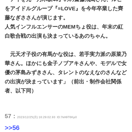
をアイドルグループ『=LOVE』を今年卒業した齊
藤なぎささんが演じます。
人気インフルエンサーのMEMちょ役は、年末の紅
白歌合戦の出演も決まっているあのちゃん。
元天才子役の有馬かな役は、若手実力派の原菜乃
華さん。ほかにも金子ノブアキさんや、モデルで女
優の茅島みずきさん、タレントのなえなのさんなど
の出演が決まっています」（前出・制作会社関係
者、以下同）
57：
2023/12/25(月) 16:29:02.93
ID:7kH9T6Kp0
>>56