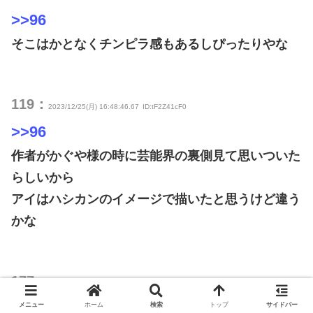
>>96
そこはかとなくチンピラ感もあるしぴったりやな
119：
2023/12/25(月) 16:48:46.67
ID:tF2Z41cF0
>>96
作者がかぐや様の時に芸能界の裏側見て思いついた
らしいから
アイはハシカンのイメージで描いたと思うけど違う
かな
177：
2023/12/25(月) 17:09:10.08
ID:FSqpyVNN0
>>96
メニュー
ホーム
検索
トップ
サイドバー