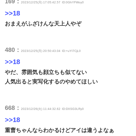
169：
2023/12/25(月) 17:05:42.57
ID:0GhYFWoy0
>>18
おまえがふざけんな天上人やぞ
480：
2023/12/25(月) 20:50:43.04
ID:+uYI7CjL0
>>18
やだ、雰囲気も顔立ちも似てない
人気出ると実写化するのやめてほしい
668：
2023/12/26(火) 11:44:32.62
ID:DXSG3LRy0
>>18
重曹ちゃんならわかるけどアイは違うよなぁ