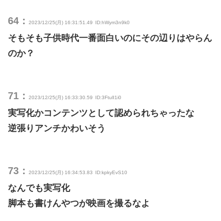
64：
2023/12/25(月) 16:31:51.49
ID:hWym3n9k0
そもそも子供時代一番面白いのにその辺りはやらん
のか？
71：
2023/12/25(月) 16:33:30.59
ID:3FtulI1i0
実写化かコンテンツとして認められちゃったな
逆張りアンチかわいそう
73：
2023/12/25(月) 16:34:53.83
ID:kpkyEvS10
なんでも実写化
脚本も書けんやつが映画を撮るなよ