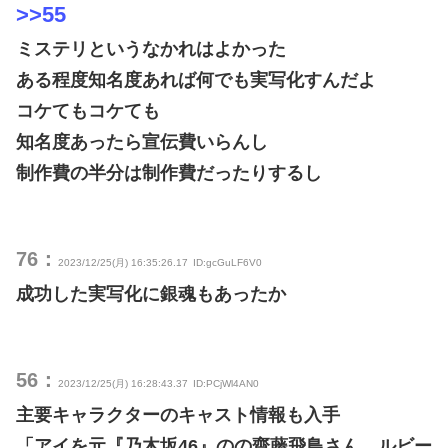
>>55
ミステリというなかれはよかった
ある程度知名度あれば何でも実写化すんだよ
コケてもコケても
知名度あったら宣伝費いらんし
制作費の半分は制作費だったりするし
76：
2023/12/25(月) 16:35:26.17
ID:gcGuLF6V0
成功した実写化に銀魂もあったか
56：
2023/12/25(月) 16:28:43.37
ID:PCjWl4AN0
主要キャラクターのキャスト情報も入手
「アイを元『乃木坂46』のの齋藤飛鳥さん、ルビー