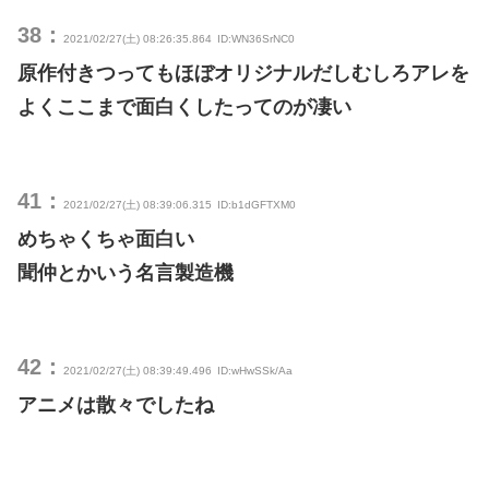
38：
2021/02/27(土) 08:26:35.864
ID:WN36SrNC0
原作付きつってもほぼオリジナルだしむしろアレを
よくここまで面白くしたってのが凄い
41：
2021/02/27(土) 08:39:06.315
ID:b1dGFTXM0
めちゃくちゃ面白い
聞仲とかいう名言製造機
42：
2021/02/27(土) 08:39:49.496
ID:wHwSSk/Aa
アニメは散々でしたね