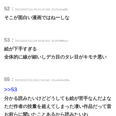
52：
2021/02/27(土) 09:24:29.299
ID:CFuZrsjW0
そこが面白い漫画ではねーしな
53：
2021/02/27(土) 09:26:05.831
ID:/tF2MMvL0
絵が下手すぎる
全体的に線が細いしデカ目のタレ目がキモチ悪い
55：
2021/02/27(土) 09:27:45.641
ID:mzKz6cGRa
>>53
分かる読みたいけどどうしても絵が苦手なんだよな
ただ作者の技量を超えてしまった凄い作品だって昔
お前らに聞いたことあるから読みたいわ