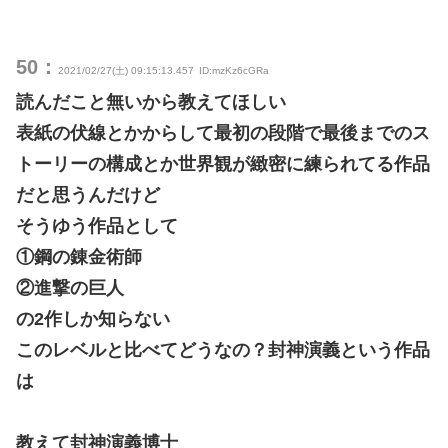
50：
2021/02/27(土) 09:15:13.457
ID:mzKz6cGRa
読んだこと無いから教えてほしい
表紙の伏線とかからして最初の段階で最後までのス
トーリーの構成とか世界観が緻密に練られてる作品
だと思うんだけど
そうゆう作品として
①鋼の錬金術師
②進撃の巨人
の2作しか知らない
このレベルと比べてどうなの？封神演義という作品
は
教えて封神演義博士