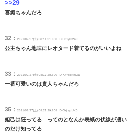
>>29
喜媚ちゃんだろ
32：
2021/02/27(土) 08:11:51.080
ID:HZ1jT3We0
公主ちゃん地味にレオタード着てるのがいいよね
33：
2021/02/27(土) 08:17:28.890
ID:7X+x5KmGa
一番可愛いのは貴人ちゃんだろ
35：
2021/02/27(土) 08:21:29.808
ID:0bjngzUK0
妲己は狂ってる ってのとなんか表紙の伏線が凄い
のだけ知ってる