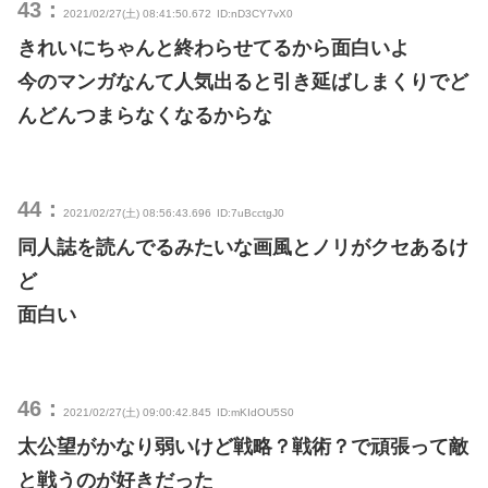
43：
2021/02/27(土) 08:41:50.672
ID:nD3CY7vX0
きれいにちゃんと終わらせてるから面白いよ
今のマンガなんて人気出ると引き延ばしまくりでど
んどんつまらなくなるからな
44：
2021/02/27(土) 08:56:43.696
ID:7uBcctgJ0
同人誌を読んでるみたいな画風とノリがクセあるけ
ど
面白い
46：
2021/02/27(土) 09:00:42.845
ID:mKIdOU5S0
太公望がかなり弱いけど戦略？戦術？で頑張って敵
と戦うのが好きだった