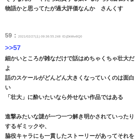
物語かと思ってたが過大評価なんか さんくす
59：
2021/02/27(土) 09:36:55.248
ID:jDkWvr8Q0
>>57
細かいところが雑なだけで話はめちゃくちゃ壮大だ
よ
話のスケールがどんどん大きくなっていくのは面白
い
「壮大」に酔いたいなら外せない作品ではある
進撃みたいな謎が一つ一つ解き明かされていったり
するギミックや、
脇役キャラにも一貫したストーリーがあってそれを