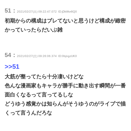
51：
2021/02/27(土) 09:22:47.072
ID:jDkWvr8Q0
初期からの構成はブレてないと思うけど構成が緻密
かっていったらだいぶ雑
54：
2021/02/27(土) 09:26:06.374
ID:0bjngzUK0
>>51
大筋が整ってたら十分凄いけどな
色んな漫画家もキャラが勝手に動き出す瞬間が一番
面白くなるって言ってるしな
どうゆう感覚かは知らんがそうゆうのがライブで描
くって言うんだろな