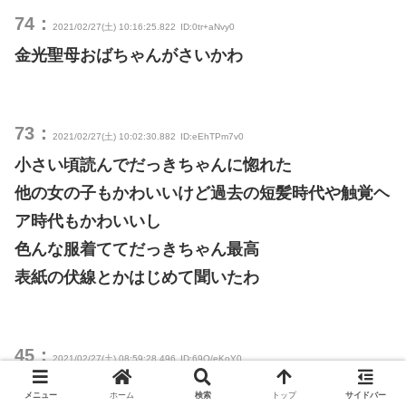
74：
2021/02/27(土) 10:16:25.822
ID:0tr+aNvy0
金光聖母おばちゃんがさいかわ
73：
2021/02/27(土) 10:02:30.882
ID:eEhTPm7v0
小さい頃読んでだっきちゃんに惚れた
他の女の子もかわいいけど過去の短髪時代や触覚ヘ
ア時代もかわいいし
色んな服着ててだっきちゃん最高
表紙の伏線とかはじめて聞いたわ
45：
2021/02/27(土) 08:59:28.496
ID:69Q/eKoY0
うーん読み返したくなってきた
メニュー
ホーム
検索
トップ
サイドバー