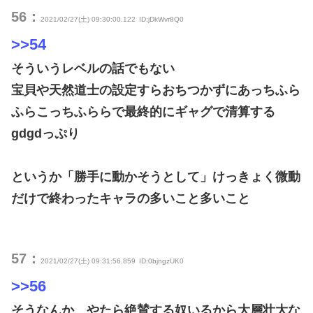
56：
2021/02/27(土) 09:30:00.122
ID:jDkWvr8Q0
>>54
そういうレベルの話でもない
宝貝や天然道士の設定すらおちつかずにあっちふら
ふらこっちふららで最終的にギャグで清算する
gdgdっぷり
というか「勝手に動かそうとして」けっきょく微動
だけで終わったキャラの多いこと多いこと
57：
2021/02/27(土) 09:31:56.859
ID:0bjngzUK0
>>56
そうなんか やたら絶賛する奴いるから大層壮大な