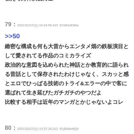
79：
2021/02/27(土) 10:34:58.415
ID:N63sKWIia
>>50
緻密な構成も何も大昔からエンタメ畑の鉄板演目と
して愛されてる作品のコミカライズ
政治的な意図を込められた神話とか教育的に語られ
る昔話として保存されたわけじゃなく、スカッと感
とエロでひっぱる技術のトライ&エラーの中で客に
選ばれて生き延びたガチガチのやつだよ
比較する相手は近年のマンガとかじゃないよコレ
80：
2021/02/27(土) 10:37:26.012
ID:jDkWvr8Q0