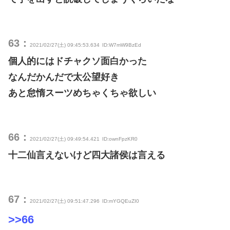
63：
2021/02/27(土) 09:45:53.634
ID:W7mW9BzEd
個人的にはドチャクソ面白かった
なんだかんだで太公望好き
あと怠惰スーツめちゃくちゃ欲しい
66：
2021/02/27(土) 09:49:54.421
ID:ownFpzKR0
十二仙言えないけど四大諸侯は言える
67：
2021/02/27(土) 09:51:47.296
ID:mYGQEuZI0
>>66