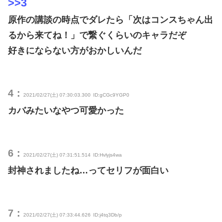
>>3
原作の講談の時点でダレたら「次はコンスちゃん出
るから来てね！」で繋ぐくらいのキャラだぞ
好きにならない方がおかしいんだ
4：
2021/02/27(土) 07:30:03.300
ID:gCGc9YGP0
カバみたいなやつ可愛かった
6：
2021/02/27(土) 07:31:51.514
ID:Hvlyjs4wa
封神されましたね…ってセリフが面白い
7：
2021/02/27(土) 07:33:44.626
ID:j4tq3Db/p