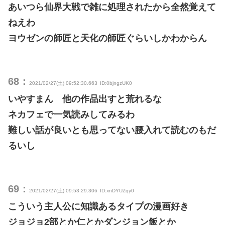
あいつら仙界大戦で雑に処理されたから全然覚えて
ねえわ
ヨウゼンの師匠と天化の師匠ぐらいしかわからん
68：
2021/02/27(土) 09:52:30.663
ID:0bjngzUK0
いやすまん 他の作品出すと荒れるな
ネカフェで一気読みしてみるわ
難しい話が良いとも思ってない腰入れて読むのもだ
るいし
69：
2021/02/27(土) 09:53:29.306
ID:xnDYUZqy0
こういう主人公に知識あるタイプの漫画好き
ジョジョ2部とか仁とかダンジョン飯とか