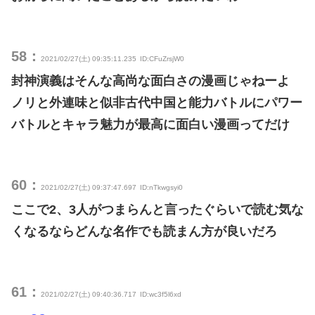
58：
2021/02/27(土) 09:35:11.235
ID:CFuZrsjW0
封神演義はそんな高尚な面白さの漫画じゃねーよ
ノリと外連味と似非古代中国と能力バトルにパワー
バトルとキャラ魅力が最高に面白い漫画ってだけ
60：
2021/02/27(土) 09:37:47.697
ID:nTkwgsyi0
ここで2、3人がつまらんと言ったぐらいで読む気な
くなるならどんな名作でも読まん方が良いだろ
61：
2021/02/27(土) 09:40:36.717
ID:wc3f5l6xd