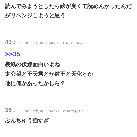
読んでみようとしたら絵が臭くて読めんかったんだ
がリベンジしようと思う
40：
2021/02/27(土) 08:30:40.780
ID:ScrCKmoOa
>>35
表紙の伏線面白いよね
太公望と王天君とか紂王と天化とか
他に何かあったかしら？
36：
2021/02/27(土) 08:22:54.571
ID:KHDvXQOFa
ぶんちゅう強すぎ