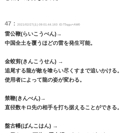
47：
2021/02/27(土) 09:01:44.163
ID:T5qgu+AW0
雷公鞭(らいこうべん)→
中国全土を覆うほどの雷を発生可能。
金蛟剪(きんこうせん) →
追尾する龍が敵を喰らい尽くすまで追いかける。
使用者によって龍の姿が変わる。
禁鞭(きんべん)→
直径数キロ先の相手を打ち据えることができる。
盤古幡(ばんこはん) →