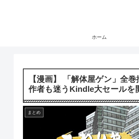
ホーム
【漫画】 「解体屋ゲン」全巻揃
作者も迷うKindle大セールを
まとめ