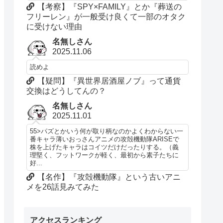
【考察】『SPY×FAMILY』とか『葬送の
フリーレン』が一般受け良くて一部のオタク
に受けない理由
名無しさん
2025.11.06
読めよ
【疑問】『異世界居酒屋ノブ』って通貨
交換はどうしてんの？
名無しさん
2025.11.01
55>パズとかいう何が取り柄なのかよくわからない一
番キャラ薄いおっさんアニメの攻殻機動隊ARISEで
株を上げたキャラはコイツだけだったりする。（義
理堅く、フットワークが軽く、最初から素子たちに
好...
【名作】『攻殻機動隊』という古いアニ
メを26話見みてみた
アクセスランキング