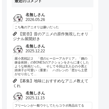
最近のコメント
名無しさん
2026.05.26
こち亀のアニオリは嫌いだった
【賛否】昔のアニメの原作無視したオリ
ジナル展開好き
名無しさん
2025.12.22
羅小黒戦記２ 「僕のヒーローアカデミア」「鋼の
錬金術師」のBONESのアクションをさらに凄くした
ような映画だった。 そして今回は主人公の小黒と
姉弟子が可愛い（重要） ハガレンの「壁から土壁
がせり出して...
【募集】地味におすすめなアニメ教えて
くれ
名無しさん
2025.11.15
フリーレンが一般ウケしてたらコラボ商品出てる