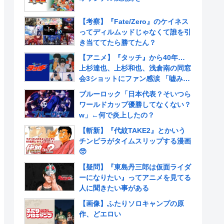
【考察】『Fate/Zero』のケイネス
ってディルムッドじゃなくて誰を引
き当ててたら勝てたん？
【アニメ】『タッチ』から40年…
上杉達也、上杉和也、浅倉南の同窓
会3ショットにファン感涙 「嘘みた
いだろ…また三人揃ってるんだぜ」
ブルーロック「日本代表？そいつら
ワールドカップ優勝してなくない？
w」←何で炎上したの？
【斬新】『代紋TAKE2』とかいう
チンピラがタイムスリップする漫画
🥺
【疑問】『東島丹三郎は仮面ライダ
ーになりたい』ってアニメを見てる
人に聞きたい事がある
【画像】ふたりソロキャンプの原
作、どエロい