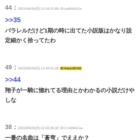
44：
2023/06/26(月) 12:34:15.88
ID:aaMck61Ea
>>35
パラレルだけど1期の時に出てた小説版はかなり設
定細かく拾ってたわ
49：
2023/06/26(月) 12:35:51.28
ID:6dwLBCI40
>>44
翔子が一騎に惚れてる理由とかわかるの小説だけや
しな
38：
2023/06/26(月) 12:32:39.32
ID:1+UdWnCua
一番の名曲は「蒼穹」でええか？