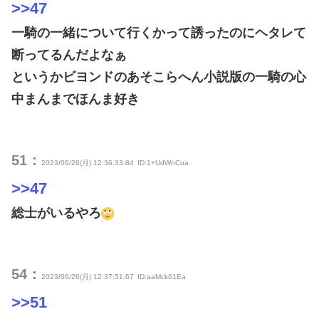
>>47
一騎の一緒について行くかって誘ったのにヘタレて
断ってるんだよなぁ
というかビヨンドのあそこらへん小説版の一騎の心
中まんまでほんま好き
51：
2023/06/26(月) 12:36:33.84
ID:1+UdWnCua
>>47
総士がいるやろ
54：
2023/06/26(月) 12:37:51.67
ID:aaMck61Ea
>>51