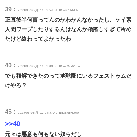
39：
2023/06/26(月) 12:32:54.61
ID:mt61hAEla
正直後半何言ってんのかわかんなかったし、ケイ素
人間ワープしたりするんはなんか飛躍しすぎて冷め
たけど終わってよかったわ
40：
2023/06/26(月) 12:33:00.50
ID:aaMck61Ea
でも和解できたのって地球圏にいるフェストゥムだ
けやろ？
45：
2023/06/26(月) 12:34:37.43
ID:wKtuys3U0
>>40
元々は悪意も何もない奴らだし