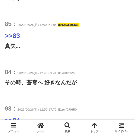
85：
2023/06/26(月) 12:45:51.85
ID:6dwLBCI40
>>83
真矢...
84：
2023/06/26(月) 12:45:09.41
ID:A/9t/CP00
その時、蒼穹へ 好きなんだが
93：
2023/06/26(月) 12:50:17.72
ID:pn/9FjHR0
>>84
流れたシーンも神やし文句なしの名曲やね
メニュー
ホーム
検索
トップ
サイドバー