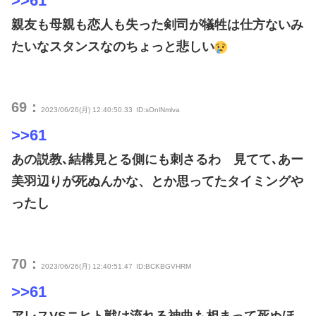
>>61
親友も母親も恋人も失った剣司が犠牲は仕方ないみ
たいなスタンスなのちょっと悲しい
69：
2023/06/26(月) 12:40:50.33
ID:sOnlNmlva
>>61
あの説教､結構見とる側にも刺さるわ 見てて､あー
美羽辺りが死ぬんかな、とか思ってたタイミングや
ったし
70：
2023/06/26(月) 12:40:51.47
ID:BCKBGVHRM
>>61
アレスVSニヒト戦は流れる神曲も相まって死ぬほ