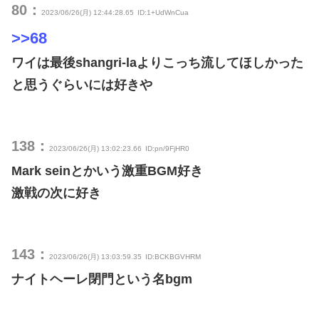
80：
2023/06/26(月) 12:44:28.65
ID:1+UdWnCua
>>68
ワイは最後shangri-laよりこっち流してほしかった
と思うぐらいには好きや
138：
2023/06/26(月) 13:02:23.66
ID:pn/9FjHR0
Mark seinとかいう激重BGM好き
激戦の次に好き
143：
2023/06/26(月) 13:03:59.35
ID:BCKBGVHRM
ナイトヘーレ閉門という名bgm