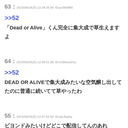
63：
2023/06/26(月) 12:39:35.80
ID:pn/9FjHR0
>>52
「Dead or Alive」くん完全に集大成で草生えます
よ
64：
2023/06/26(月) 12:39:51.98
ID:oCMsma3Oa
>>52
DEAD OR ALIVEで集大成みたいな空気醸し出して
たのに普通に続いてて草やったわ
55：
2023/06/26(月) 12:37:52.82
ID:4yLl5ejGa
ビヨンドみたいけどどこで配信してんのあれ