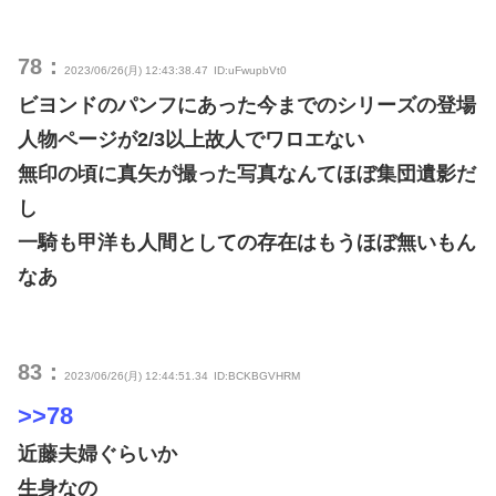
78：
2023/06/26(月) 12:43:38.47
ID:uFwupbVt0
ビヨンドのパンフにあった今までのシリーズの登場
人物ページが2/3以上故人でワロエない
無印の頃に真矢が撮った写真なんてほぼ集団遺影だ
し
一騎も甲洋も人間としての存在はもうほぼ無いもん
なあ
83：
2023/06/26(月) 12:44:51.34
ID:BCKBGVHRM
>>78
近藤夫婦ぐらいか
生身なの