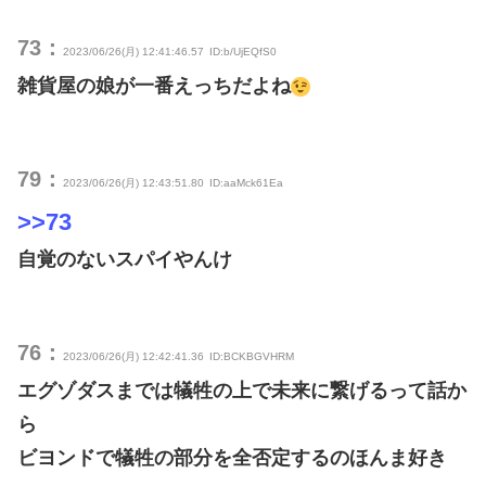
73：
2023/06/26(月) 12:41:46.57
ID:b/UjEQfS0
雑貨屋の娘が一番えっちだよね
79：
2023/06/26(月) 12:43:51.80
ID:aaMck61Ea
>>73
自覚のないスパイやんけ
76：
2023/06/26(月) 12:42:41.36
ID:BCKBGVHRM
エグゾダスまでは犠牲の上で未来に繋げるって話か
ら
ビヨンドで犠牲の部分を全否定するのほんま好き