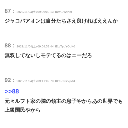
87：
2023/11/04(土) 09:09:09.13
ID:rK0W/Inr0
ジャコバアオンは自分たちさえ良ければええんか
88：
2023/11/04(土) 09:09:52.44
ID:cTpuYOuK0
無双してないしモテてるのはニーだろ
92：
2023/11/04(土) 09:11:09.73
ID:bPfNYVpAd
>>88
元々ルフト家の隣の領主の息子やからあの世界でも
上級国民やから