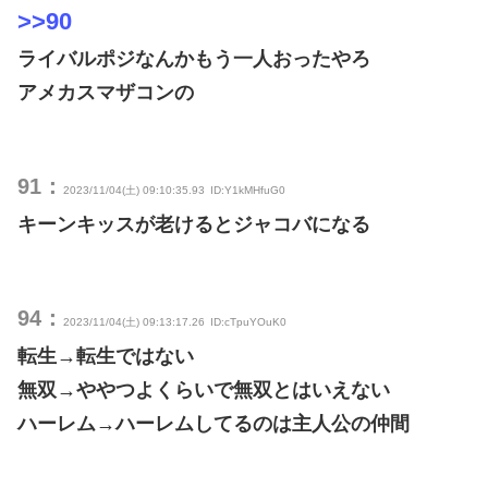
>>90
ライバルポジなんかもう一人おったやろ
アメカスマザコンの
91：
2023/11/04(土) 09:10:35.93
ID:Y1kMHfuG0
キーンキッスが老けるとジャコバになる
94：
2023/11/04(土) 09:13:17.26
ID:cTpuYOuK0
転生→転生ではない
無双→ややつよくらいで無双とはいえない
ハーレム→ハーレムしてるのは主人公の仲間