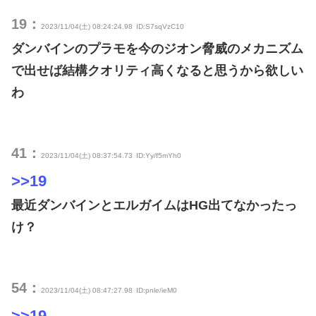
19：
2023/11/04(土) 08:24:24.98
ID:S7sqVzC10
ダンバインのプラモを今のジオン脅威のメカニズム
で出せば結構クオリティ高くなると思うから欲しい
わ
41：
2023/11/04(土) 08:37:54.73
ID:Yy/f5mYh0
>>19
最近ダンバインとエルガイムはHG出てなかったっ
け？
54：
2023/11/04(土) 08:47:27.98
ID:pnle/ieM0
>>19