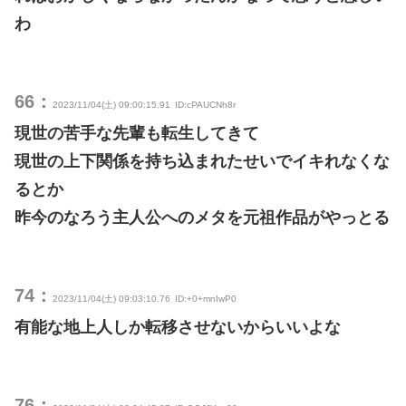
わ
66：
2023/11/04(土) 09:00:15.91
ID:cPAUCNh8r
現世の苦手な先輩も転生してきて
現世の上下関係を持ち込まれたせいでイキれなくな
るとか
昨今のなろう主人公へのメタを元祖作品がやっとる
74：
2023/11/04(土) 09:03:10.76
ID:+0+mnIwP0
有能な地上人しか転移させないからいいよな
76：