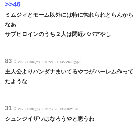
>>46
ミムジィとモーム以外には特に惚れられとらんから
なあ
サブヒロインのうち２人は閉経ババアやし
83：
2023/11/04(土) 09:07:21.31
ID:ZVIORgyp0
主人公よりバンダナまいてるやつがハーレム作って
たような
31：
2023/11/04(土) 08:31:12.23
ID:rK0W/Inr0
シュンジイザワはなろうやと思うわ