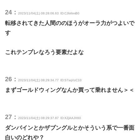
24：
2023/11/04(土) 08:28:06.63
ID:CJIt4tmB0
転移されてきた人間ののほうがオーラ力がつよいで
す
これテンプレなろう要素だよな
26：
2023/11/04(土) 08:29:34.77
ID:S7sqVzC10
まずゴールドウィングなんか買って乗れません＞＜
27：
2023/11/04(土) 08:29:37.87
ID:XZjAAJX60
ダンバインとかザブングルとかそういう系で一番面
白いのどれや？