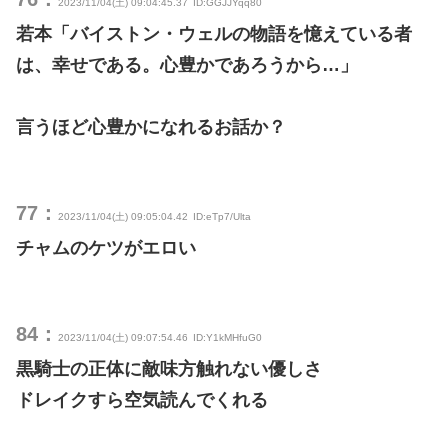
2023/11/04(土) 09:04:45.37
ID:GGJJYqq80
若本「バイストン・ウェルの物語を憶えている者
は、幸せである。心豊かであろうから…」
言うほど心豊かになれるお話か？
77：
2023/11/04(土) 09:05:04.42
ID:eTp7/Ulta
チャムのケツがエロい
84：
2023/11/04(土) 09:07:54.46
ID:Y1kMHfuG0
黒騎士の正体に敵味方触れない優しさ
ドレイクすら空気読んでくれる