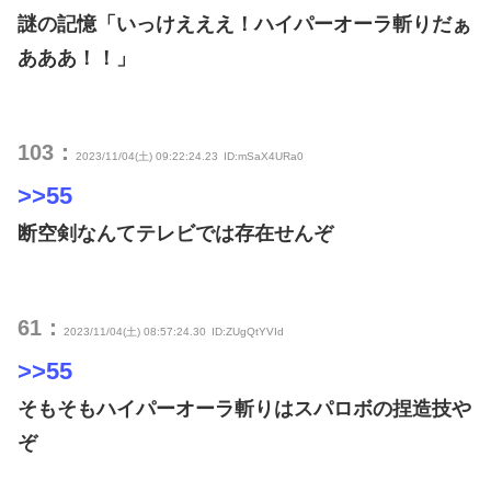
謎の記憶「いっけえええ！ハイパーオーラ斬りだぁ
あああ！！」
103：
2023/11/04(土) 09:22:24.23
ID:mSaX4URa0
>>55
断空剣なんてテレビでは存在せんぞ
61：
2023/11/04(土) 08:57:24.30
ID:ZUgQtYVId
>>55
そもそもハイパーオーラ斬りはスパロボの捏造技や
ぞ