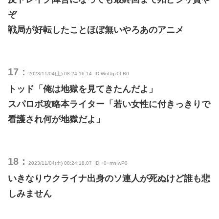
ぞ
戦局が好転したことほぼ無いやろあのアニメ
17：
2023/11/04(土) 08:24:16.14
ID:WnUqz0LR0
トッド「俺は地獄を見てきたんだよ」
スパロボ攻略本ライター「若い女性に付きっきりで
看護され何が地獄だよ」
18：
2023/11/04(土) 08:24:18.07
ID:+0+mnIwP0
いきなりウクライナ出身のソ連人が死ぬけど誰も悲
しみません