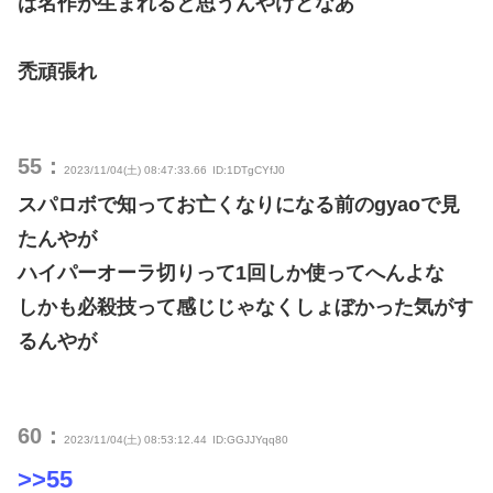
ば名作が生まれると思うんやけどなあ
禿頑張れ
55：
2023/11/04(土) 08:47:33.66
ID:1DTgCYfJ0
スパロボで知ってお亡くなりになる前のgyaoで見
たんやが
ハイパーオーラ切りって1回しか使ってへんよな
しかも必殺技って感じじゃなくしょぼかった気がす
るんやが
60：
2023/11/04(土) 08:53:12.44
ID:GGJJYqq80
>>55