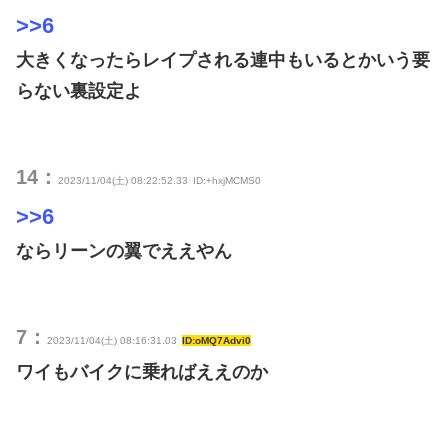
>>6
大きくなったらレイプされる連中もいるとかいう要
らない裏設定よ
14：
2023/11/04(土) 08:22:52.33
ID:+hxjMCMS0
>>6
ならリーンの翼でええやん
7：
2023/11/04(土) 08:16:31.03
ID:oMQ7Advi0
ワイもバイクに乗ればええのか