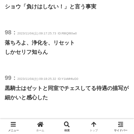
ショウ「負けはしない！」と言う事実
98：
2023/11/04(土) 09:17:25.73
ID:Rl8Qf80w0
落ちろよ、浄化を、リセット
しかセリフ知らん
99：
2023/11/04(土) 09:18:25.32
ID:Y1kMHfuG0
黒騎士はゼットと同室でチェスしてる待遇の描写が
細かいと感心した
101：
2023/11/04(土) 09:20:06.33
ID:OGiNMoM60
メニュー
ホーム
検索
トップ
サイドバー
分身して回避したのを初めてみたときは衝撃を受け