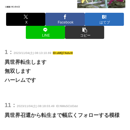
X
Facebook
はてブ
LINE
コピー
1：
2023/11/04(土) 08:13:10.69
ID:oMQ7Advi0
異世界転生します
無双します
ハーレムです
11：
2023/11/04(土) 08:18:03.49
ID:NWsSCUOdd
異世界召還から転生まで幅広くフォローする模様