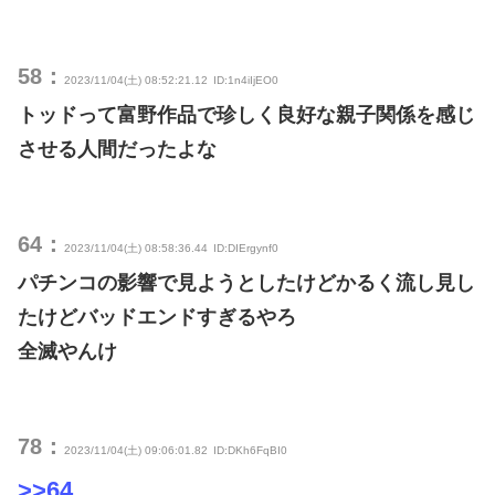
58：
2023/11/04(土) 08:52:21.12
ID:1n4iIjEO0
トッドって富野作品で珍しく良好な親子関係を感じ
させる人間だったよな
64：
2023/11/04(土) 08:58:36.44
ID:DIErgynf0
パチンコの影響で見ようとしたけどかるく流し見し
たけどバッドエンドすぎるやろ
全滅やんけ
78：
2023/11/04(土) 09:06:01.82
ID:DKh6FqBI0
>>64