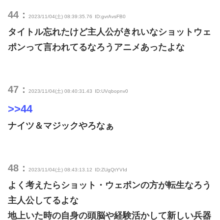
44：
2023/11/04(土) 08:39:35.76
ID:gvrAvsFB0
タイトル忘れたけど主人公がきれいなショットウェ
ポンって言われてるなろうアニメあったよな
47：
2023/11/04(土) 08:40:31.43
ID:UVqbopnv0
>>44
ナイツ＆マジックやろなぁ
48：
2023/11/04(土) 08:43:13.12
ID:ZUgQtYVId
よく考えたらショット・ウェポンの方が転生なろう
主人公してるよな
地上いた時の自身の頭脳や経験活かして新しい兵器