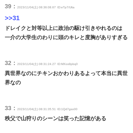
39：
2023/11/04(土) 08:36:08.67
ID:eTp7/Ulta
>>31
ドレイクと対等以上に政治の駆け引きやれるのは
一介の大学生のわりに頭のキレと度胸がありすぎる
32：
2023/11/04(土) 08:31:24.27
ID:MXos9pbq0
異世界なのにチキンおかわりあるよって本当に異世
界なの
33：
2023/11/04(土) 08:31:35.51
ID:1Qd7gso00
秩父で山狩りのシーンは笑った記憶がある