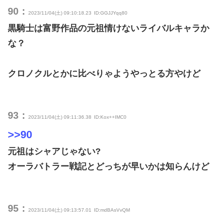
90：
2023/11/04(土) 09:10:18.23
ID:GGJJYqq80
黒騎士は富野作品の元祖情けないライバルキャラか
な？
クロノクルとかに比べりゃようやっとる方やけど
93：
2023/11/04(土) 09:11:36.38
ID:Kox++IMC0
>>90
元祖はシャアじゃない?
オーラバトラー戦記とどっちが早いかは知らんけど
95：
2023/11/04(土) 09:13:57.01
ID:mdBAsVvQM