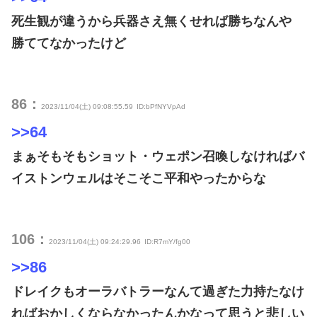
死生観が違うから兵器さえ無くせれば勝ちなんや
勝ててなかったけど
86：
2023/11/04(土) 09:08:55.59
ID:bPfNYVpAd
>>64
まぁそもそもショット・ウェポン召喚しなければバ
イストンウェルはそこそこ平和やったからな
106：
2023/11/04(土) 09:24:29.96
ID:R7mY/fg00
>>86
ドレイクもオーラバトラーなんて過ぎた力持たなけ
ればおかしくならなかったんかなって思うと悲しい