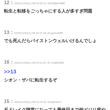
12：
2023/11/04(土) 08:20:28.10
ID:EABk87BM0
転生と転移をごっちゃにする人が多すぎ問題
13：
2023/11/04(土) 08:22:15.39
ID:gvrAvsFB0
でも死んだらバイストンウェルいけるんでしょ
16：
2023/11/04(土) 08:23:51.20
ID:+hxjMCMS0
>>13
シオン・ザバに転生するぞ
15：
2023/11/04(土) 08:23:15.32
ID:8yt5Tyl+0
反ドレイク陣営になっても最終回まで殆どジリ貧や