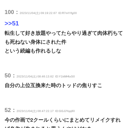
100：
2023/11/04(土) 09:19:22.67
ID:R7mY/fg00
>>51
転生して好き放題やってたらやり過ぎて肉体朽ちて
も死ねない身体にされた件
という続編も作れるしな
50：
2023/11/04(土) 08:46:13.62
ID:Y1kMHfuG0
自分の上位互換来た時のトッドの焦りすこ
52：
2023/11/04(土) 08:47:22.17
ID:GGJJYqq80
今の作画で2クールくらいにまとめてリメイクすれ