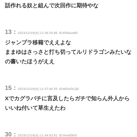
話作れる奴と組んで次回作に期待やな
13：
2023/12/19(火) 11:36:20.86
ID:8SI6av9I0
ジャンプラ移籍でええよな
ままゆはさっさと打ち切ってルリドラゴンみたいな
の書いたほうがええ
15：
2023/12/19(火) 11:37:40.55
ID:kB3r/GLQ0
Xでカグラバチに言及したらガチで知らん外人から
いいね付いて草生えたわ
30：
2023/12/19(火) 11:44:42.81
ID:IAmtD9/I0