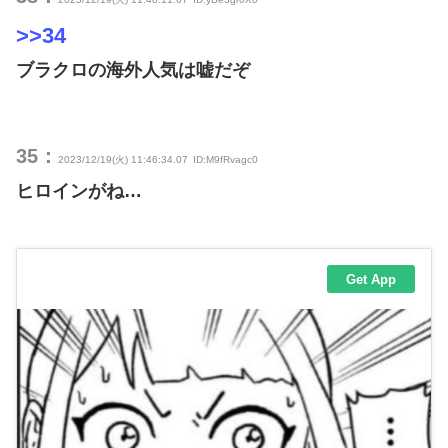
>>34
ブラクロの海外人気は嘘だぞ
35：
2023/12/19(火) 11:46:34.07
ID:M9fRvagc0
ヒロインがね…