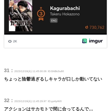
31：
2023/12/19(火) 11:45:00.06
ID:GhBlc0u60
ちょっと陰鬱過ぎるしキャラが口しか動いてない
32：
2023/12/19(火) 11:45:29.97
ID:yyr4yHI/0
アクションはサカモトで間に合ってるんで…