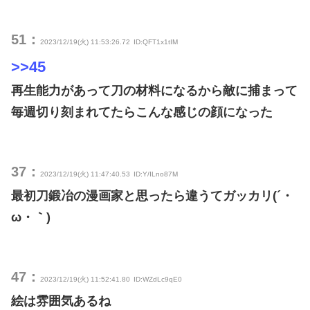
51：
2023/12/19(火) 11:53:26.72
ID:QFT1x1tIM
>>45
再生能力があって刀の材料になるから敵に捕まって
毎週切り刻まれてたらこんな感じの顔になった
37：
2023/12/19(火) 11:47:40.53
ID:Y/ILno87M
最初刀鍛冶の漫画家と思ったら違うてガッカリ(´・
ω・｀)
47：
2023/12/19(火) 11:52:41.80
ID:WZdLc9qE0
絵は雰囲気あるね