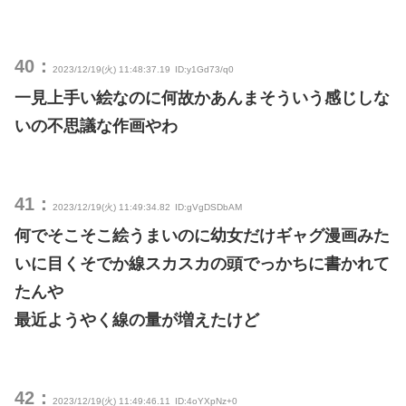
40：
2023/12/19(火) 11:48:37.19
ID:y1Gd73/q0
一見上手い絵なのに何故かあんまそういう感じしな
いの不思議な作画やわ
41：
2023/12/19(火) 11:49:34.82
ID:gVgDSDbAM
何でそこそこ絵うまいのに幼女だけギャグ漫画みた
いに目くそでか線スカスカの頭でっかちに書かれて
たんや
最近ようやく線の量が増えたけど
42：
2023/12/19(火) 11:49:46.11
ID:4oYXpNz+0