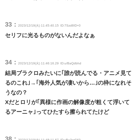
33：
2023/12/19(火) 11:45:40.15
ID:7Szd8ID+0
セリフに光るものがないんだよなぁ
34：
2023/12/19(火) 11:46:16.29
ID:u/BaQdbhd
結局ブラクロみたいに｢誰が読んでる・アニメ見て
るのこれ｣→｢海外人気が凄いから…｣の枠になれそ
うなの？
Xだとロリが｢異様に作画の解像度が粗くて浮いて
るアーニャ｣ってひたすら擦られてたけど
38：
2023/12/19(火) 11:48:11.67
ID:yBe3gr0X0