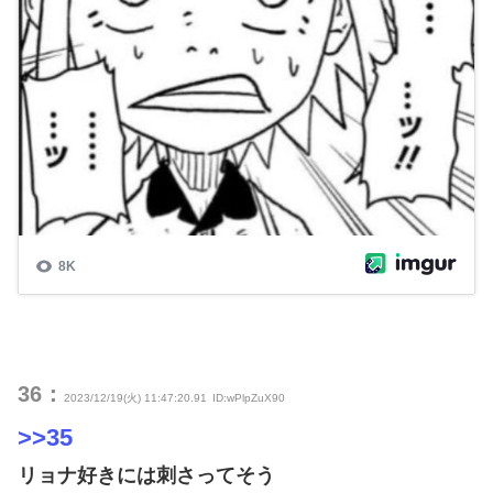
36：
2023/12/19(火) 11:47:20.91
ID:wPlpZuX90
>>35
リョナ好きには刺さってそう