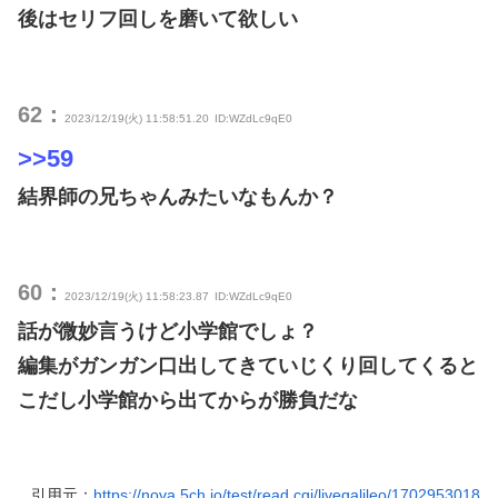
後はセリフ回しを磨いて欲しい
62：
2023/12/19(火) 11:58:51.20
ID:WZdLc9qE0
>>59
結界師の兄ちゃんみたいなもんか？
60：
2023/12/19(火) 11:58:23.87
ID:WZdLc9qE0
話が微妙言うけど小学館でしょ？
編集がガンガン口出してきていじくり回してくると
こだし小学館から出てからが勝負だな
引用元：
https://nova.5ch.io/test/read.cgi/livegalileo/1702953018