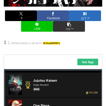
X
Facebook
はてブ
LINE
コピー
1：
2023/12/19(火) 11:30:18.41
ID:AvpN3PBYx