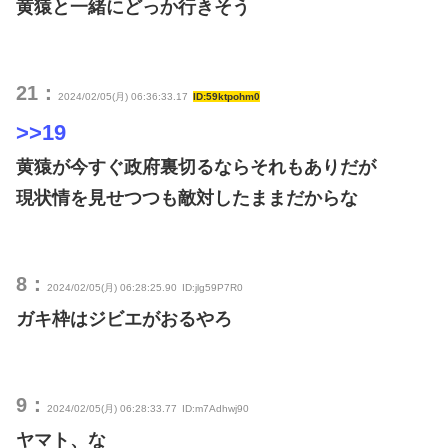
黄猿と一緒にどっか行きそう
21：
2024/02/05(月) 06:36:33.17
ID:59ktpohm0
>>19
黄猿が今すぐ政府裏切るならそれもありだが
現状情を見せつつも敵対したままだからな
8：
2024/02/05(月) 06:28:25.90
ID:jlg59P7R0
ガキ枠はジビエがおるやろ
9：
2024/02/05(月) 06:28:33.77
ID:m7Adhwj90
ヤマト、な