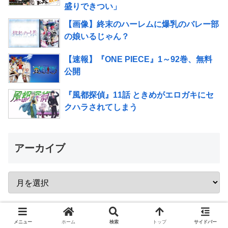
盛りできつい」
【画像】終末のハーレムに爆乳のバレー部
の娘いるじゃん？
【速報】『ONE PIECE』1～92巻、無料
公開
『風都探偵』11話 ときめがエロガキにセ
クハラされてしまう
アーカイブ
新着記事
メニュー
ホーム
検索
トップ
サイドバー