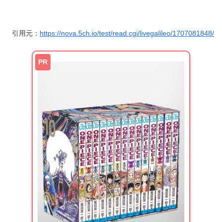
引用元：
https://nova.5ch.io/test/read.cgi/livegalileo/1707081848/
PR