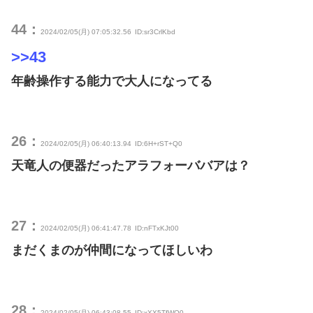
44：
2024/02/05(月) 07:05:32.56
ID:sr3CrlKbd
>>43
年齢操作する能力で大人になってる
26：
2024/02/05(月) 06:40:13.94
ID:6H+rST+Q0
天竜人の便器だったアラフォーババアは？
27：
2024/02/05(月) 06:41:47.78
ID:nFTxKJt00
まだくまのが仲間になってほしいわ
28：
2024/02/05(月) 06:43:08.55
ID:xXX5TfWQ0