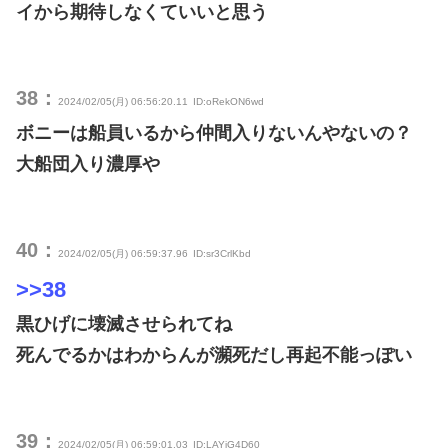
イから期待しなくていいと思う
38：
2024/02/05(月) 06:56:20.11
ID:oRekON6wd
ボニーは船員いるから仲間入りないんやないの？
大船団入り濃厚や
40：
2024/02/05(月) 06:59:37.96
ID:sr3CrlKbd
>>38
黒ひげに壊滅させられてね
死んでるかはわからんが瀕死だし再起不能っぽい
39：
2024/02/05(月) 06:59:01.03
ID:LAYiG4D60