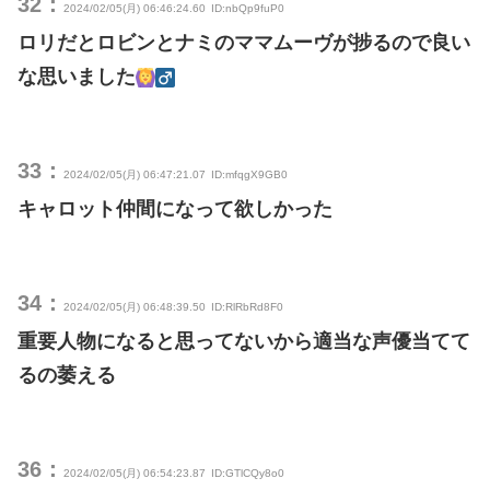
32：
2024/02/05(月) 06:46:24.60
ID:nbQp9fuP0
ロリだとロビンとナミのママムーヴが捗るので良い
な思いました
33：
2024/02/05(月) 06:47:21.07
ID:mfqgX9GB0
キャロット仲間になって欲しかった
34：
2024/02/05(月) 06:48:39.50
ID:RlRbRd8F0
重要人物になると思ってないから適当な声優当てて
るの萎える
36：
2024/02/05(月) 06:54:23.87
ID:GTlCQy8o0