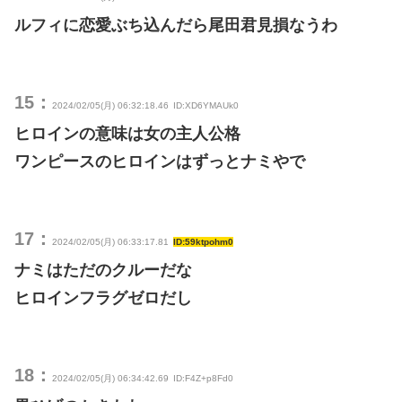
ルフィに恋愛ぶち込んだら尾田君見損なうわ
15：
2024/02/05(月) 06:32:18.46
ID:XD6YMAUk0
ヒロインの意味は女の主人公格
ワンピースのヒロインはずっとナミやで
17：
2024/02/05(月) 06:33:17.81
ID:59ktpohm0
ナミはただのクルーだな
ヒロインフラグゼロだし
18：
2024/02/05(月) 06:34:42.69
ID:F4Z+p8Fd0