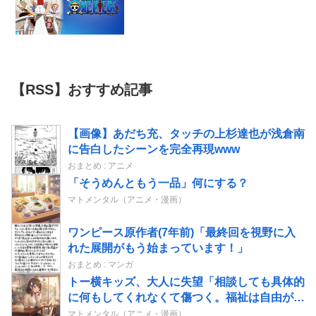
【RSS】おすすめ記事
【画像】あだち充、タッチの上杉達也が浅倉南
に告白したシーンを完全再現www
おまとめ : アニメ
「そうめんともう一品」何にする？
マトメンタル（アニメ・漫画）
ワンピース原作者(7年前)「最終回を視野に入
れた展開がもう始まっています！」
おまとめ : マンガ
トー横キッズ、大人に失望「相談しても具体的
に何もしてくれなくて傷つく。福祉は自由が奪
われる」
マトメンタル（アニメ・漫画）