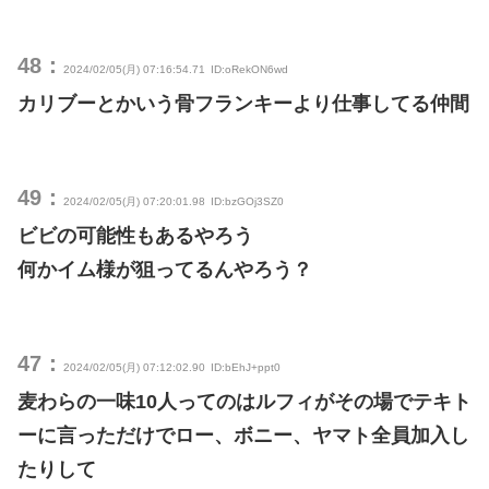
48：
2024/02/05(月) 07:16:54.71
ID:oRekON6wd
カリブーとかいう骨フランキーより仕事してる仲間
49：
2024/02/05(月) 07:20:01.98
ID:bzGOj3SZ0
ビビの可能性もあるやろう
何かイム様が狙ってるんやろう？
47：
2024/02/05(月) 07:12:02.90
ID:bEhJ+ppt0
麦わらの一味10人ってのはルフィがその場でテキト
ーに言っただけでロー、ボニー、ヤマト全員加入し
たりして