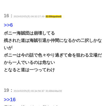
16：
2024/02/05(月) 06:32:27.49
ID:59ktpohm0
>>6
ボニー海賊団は崩壊してる
残された道は海賊引退か仲間になるかの二択しかな
いが
ボニーは今の話で色々やり過ぎて命を狙わる立場だ
から一人でいるのは危ない
となると道は一つってわけ
19：
2024/02/05(月) 06:34:56.97
ID:4BbbWw/30
>>16