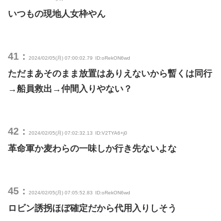
いつもの現地人女枠やん
41：
2024/02/05(月) 07:00:02.79
ID:oRekON6wd
ただまあそのまま放置はありえないから暫くは同行
→船員救出→仲間入りやない？
42：
2024/02/05(月) 07:02:32.13
ID:V2TYA6+j0
革命軍か麦わらの一味しか行き先ないよな
45：
2024/02/05(月) 07:05:52.83
ID:oRekON6wd
ロビン誘拐ほぼ確定だから代用入りしそう