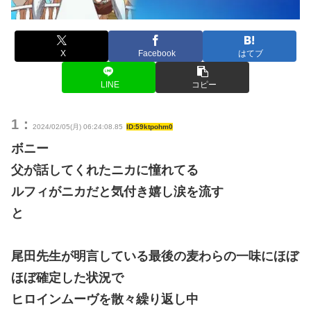
X
Facebook
はてブ
LINE
コピー
1：
2024/02/05(月) 06:24:08.85
ID:59ktpohm0
ボニー
父が話してくれたニカに憧れてる
ルフィがニカだと気付き嬉し涙を流す
と
尾田先生が明言している最後の麦わらの一味にほぼ
ほぼ確定した状況で
ヒロインムーヴを散々繰り返し中