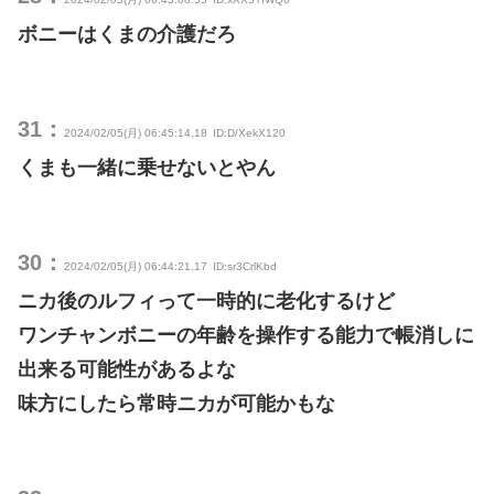
ボニーはくまの介護だろ
31：
2024/02/05(月) 06:45:14.18
ID:D/XekX120
くまも一緒に乗せないとやん
30：
2024/02/05(月) 06:44:21.17
ID:sr3CrlKbd
ニカ後のルフィって一時的に老化するけど
ワンチャンボニーの年齢を操作する能力で帳消しに
出来る可能性があるよな
味方にしたら常時ニカが可能かもな