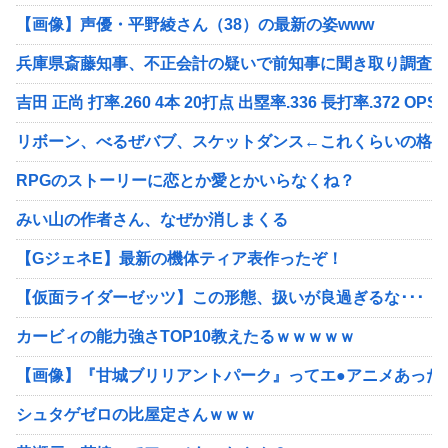
【画像】声優・平野綾さん（38）の最新の姿www
兵庫県斎藤知事、不正会計の疑いで前知事に聞き取り調査へ
吉田 正尚 打率.260 4本 20打点 出塁率.336 長打率.372 OPS.7
リボーン、べるぜバブ、スケットダンス←これくらいの格の
RPGのストーリーに恋とか愛とかいらなくね？
みい山の作者さん、なぜか消しまくる
【GジェネE】最新の機体ティア表作ったぞ！
【仮面ライダーゼッツ】この形態、扱いが良過ぎるな･･･
カービィの能力強さTOP10教えたるｗｗｗｗｗ
【画像】『甘城ブリリアントパーク』ってエ●アニメあった
シュタゲゼロの比屋定さんｗｗｗ