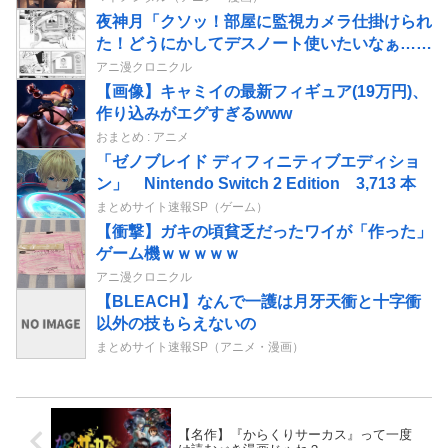
夜神月「クソッ！部屋に監視カメラ仕掛けられ
た！どうにかしてデスノート使いたいなぁ…せ
や！」→結果
アニ漫クロニクル
【画像】キャミイの最新フィギュア(19万円)、
作り込みがエグすぎるwww
おまとめ : アニメ
「ゼノブレイド ディフィニティブエディショ
ン」 Nintendo Switch 2 Edition 3,713 本
まとめサイト速報SP（ゲーム）
【衝撃】ガキの頃貧乏だったワイが「作った」
ゲーム機ｗｗｗｗｗ
アニ漫クロニクル
【BLEACH】なんで一護は月牙天衝と十字衝
以外の技もらえないの
まとめサイト速報SP（アニメ・漫画）
【名作】『からくりサーカス』って一度