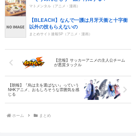
マトメンタル（アニメ・漫画）
【BLEACH】なんで一護は月牙天衝と十字衝
以外の技もらえないの
まとめサイト速報SP（アニメ・漫画）
【悲報】サッカーアニメの主人公チーム
が悪質タックル
【朗報】『烏は主を選ばない』っていう
NHKアニメ、おもしろそうな雰囲気を感
じる
ホーム
まとめ