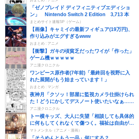
「ゼノブレイド ディフィニティブエディショ
ン」 Nintendo Switch 2 Edition 3,713 本
まとめサイト速報SP（ゲーム）
【画像】キャミイの最新フィギュア(19万円)、
作り込みがエグすぎるwww
おまとめ : アニメ
【衝撃】ガキの頃貧乏だったワイが「作った」
ゲーム機ｗｗｗｗｗ
アニ漫クロニクル
ワンピース原作者(7年前)「最終回を視野に入
れた展開がもう始まっています！」
おまとめ : マンガ
夜神月「クソッ！部屋に監視カメラ仕掛けられ
た！どうにかしてデスノート使いたいなぁ…せ
や！」→結果
アニ漫クロニクル
トー横キッズ、大人に失望「相談しても具体的
に何もしてくれなくて傷つく。福祉は自由が奪
われる」
マトメンタル（アニメ・漫画）
「そうめんともう一品」何にする？