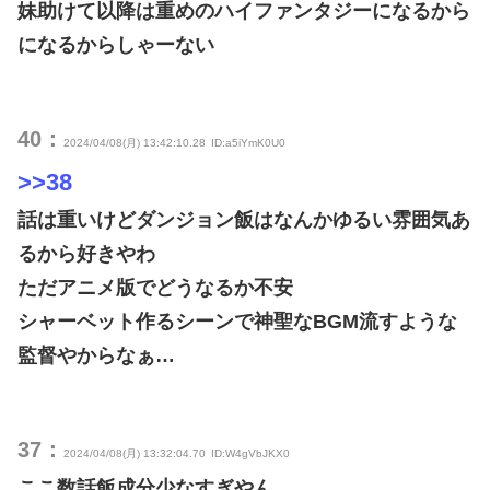
妹助けて以降は重めのハイファンタジーになるから
になるからしゃーない
40：
2024/04/08(月) 13:42:10.28
ID:a5iYmK0U0
>>38
話は重いけどダンジョン飯はなんかゆるい雰囲気あ
るから好きやわ
ただアニメ版でどうなるか不安
シャーベット作るシーンで神聖なBGM流すような
監督やからなぁ…
37：
2024/04/08(月) 13:32:04.70
ID:W4gVbJKX0
ここ数話飯成分少なすぎやん