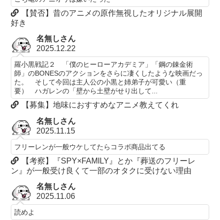
【賛否】昔のアニメの原作無視したオリジナル展開
好き
名無しさん
2025.12.22
羅小黒戦記２ 「僕のヒーローアカデミア」「鋼の錬金術
師」のBONESのアクションをさらに凄くしたような映画だっ
た。 そして今回は主人公の小黒と姉弟子が可愛い（重
要） ハガレンの「壁から土壁がせり出して...
【募集】地味におすすめなアニメ教えてくれ
名無しさん
2025.11.15
フリーレンが一般ウケしてたらコラボ商品出てる
【考察】『SPY×FAMILY』とか『葬送のフリーレ
ン』が一般受け良くて一部のオタクに受けない理由
名無しさん
2025.11.06
読めよ