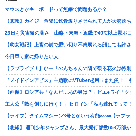
マウスとかキーボードって無線で問題あるか？
【悲報】カイジ「帝愛に鉄骨渡りさせられて人が大勢落ち
23日も災害級の暑さ 山梨・東海・近畿で40℃以上緊ポコ
【幼女戦記】上官の前で思い切り不貞腐れる顔しても許され
今日早く家に帰りたい人
【ラブライブ！】ひー「のんちゃんの隣で観る花火は特別で…
『メイドインアビス』主題歌にVTuber起用→また炎上 も
【画像】ロシア兵「なんだ…あの男は？」ピエ●ワイ「ククク
主人公「敵を倒しに行く！」 ヒロイン「私も連れてって！
【ライブ】タイムマシーン3号とかいう有能www【ラブライ
【悲報】 週刊少年ジャンプさん、最大発行部数653万部から