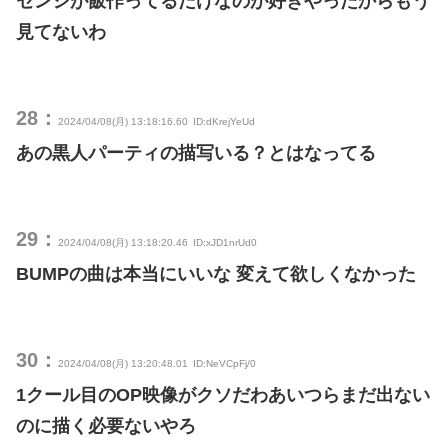
センシが飯作ってるだけなのが好きやったからもう
見てないわ
28：
2024/04/08(月) 13:18:16.60
ID:dKrejYeUd
あの黒人パーティの描写いる？とはなってる
29：
2024/04/08(月) 13:18:20.46
ID:xJD1nrUd0
BUMPの曲は本当にいいな 変えて欲しくなかった
30：
2024/04/08(月) 13:20:48.01
ID:NeVCpFj/0
1クール目のOP映像がクソだわあいつらまだ出ない
のに描く必要ないやろ