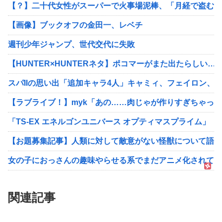
【？】二十代女性がスーパーで火事場泥棒、「月経で盗む衝
【画像】ブックオフの金田一、レベチ
週刊少年ジャンプ、世代交代に失敗
【HUNTER×HUNTERネタ】ポコマーがまた出たらしい…
スパIIの思い出「追加キャラ4人」キャミィ、フェイロン、
【ラブライブ！】myk「あの……肉じゃが作りすぎちゃったん
「TS-EX エネルゴンユニバース オプティマスプライム」
【お題募集記事】人類に対して敵意がない怪獣について語っ
女の子におっさんの趣味やらせる系でまだアニメ化されてな
関連記事