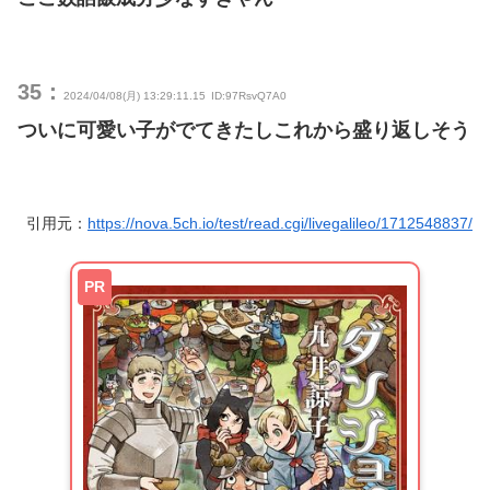
35：
2024/04/08(月) 13:29:11.15
ID:97RsvQ7A0
ついに可愛い子がでてきたしこれから盛り返しそう
引用元：
https://nova.5ch.io/test/read.cgi/livegalileo/1712548837/
PR