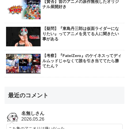
【賛否】昔のアニメの原作無視したオリジ
ナル展開好き
【疑問】『東島丹三郎は仮面ライダーにな
りたい』ってアニメを見てる人に聞きたい
事がある
【考察】『Fate/Zero』のケイネスってディ
ルムッドじゃなくて誰を引き当ててたら勝
てたん？
最近のコメント
名無しさん
2026.05.26
こち亀のアニオリは嫌いだった