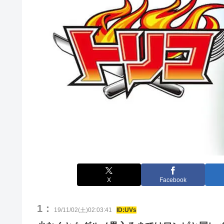
X
Facebook
1：
19/11/02(土)02:03:41
ID:UVs