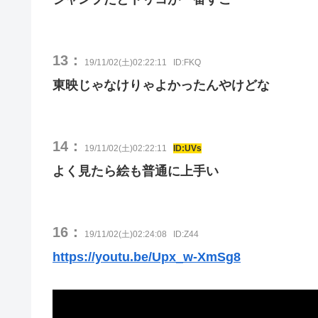
13：
19/11/02(土)02:22:11
ID:FKQ
東映じゃなけりゃよかったんやけどな
14：
19/11/02(土)02:22:11
ID:UVs
よく見たら絵も普通に上手い
16：
19/11/02(土)02:24:08
ID:Z44
https://youtu.be/Upx_w-XmSg8