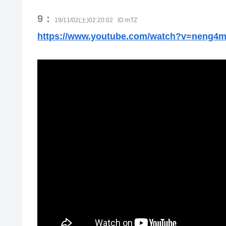
9：
19/11/02(土)02:20:02
ID:mTZ
https://www.youtube.com/watch?v=neng4