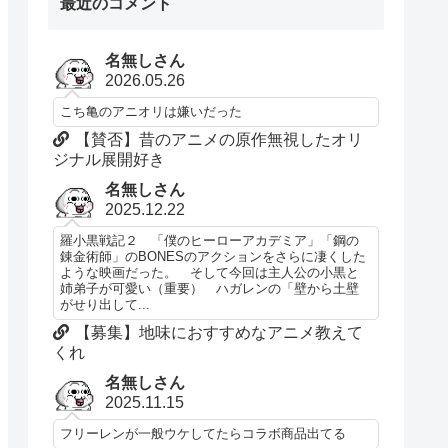
最近のコメント
名無しさん
2026.05.26
こち亀のアニオリは嫌いだった
【賛否】昔のアニメの原作無視したオリ
ジナル展開好き
名無しさん
2025.12.22
羅小黒戦記２ 「僕のヒーローアカデミア」「鋼の
錬金術師」のBONESのアクションをさらに凄くした
ような映画だった。 そして今回は主人公の小黒と
姉弟子が可愛い（重要） ハガレンの「壁から土壁
がせり出して...
【募集】地味におすすめなアニメ教えて
くれ
名無しさん
2025.11.15
フリーレンが一般ウケしてたらコラボ商品出てる