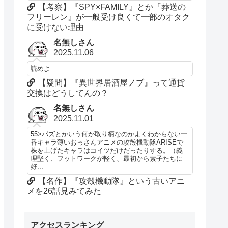
【考察】『SPY×FAMILY』とか『葬送の
フリーレン』が一般受け良くて一部のオタク
に受けない理由
名無しさん
2025.11.06
読めよ
【疑問】『異世界居酒屋ノブ』って通貨
交換はどうしてんの？
名無しさん
2025.11.01
55>パズとかいう何が取り柄なのかよくわからない一
番キャラ薄いおっさんアニメの攻殻機動隊ARISEで
株を上げたキャラはコイツだけだったりする。（義
理堅く、フットワークが軽く、最初から素子たちに
好...
【名作】『攻殻機動隊』という古いアニ
メを26話見みてみた
アクセスランキング