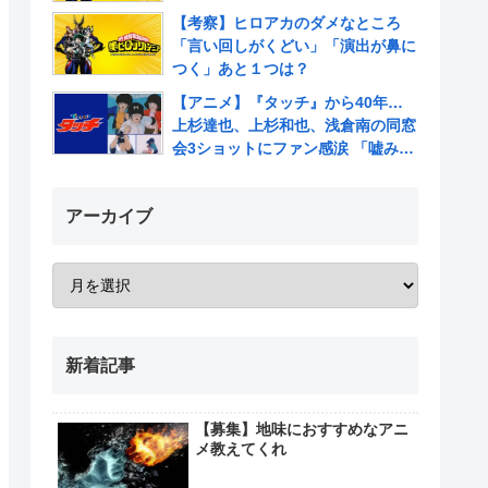
【考察】ヒロアカのダメなところ
「言い回しがくどい」「演出が鼻に
つく」あと１つは？
【アニメ】『タッチ』から40年…
上杉達也、上杉和也、浅倉南の同窓
会3ショットにファン感涙 「嘘みた
いだろ…また三人揃ってるんだぜ」
アーカイブ
新着記事
【募集】地味におすすめなアニ
メ教えてくれ