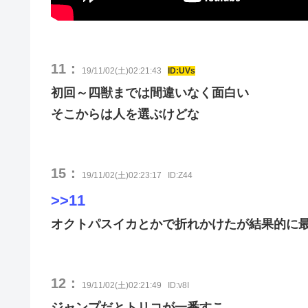
11：
19/11/02(土)02:21:43
ID:UVs
初回～四獣までは間違いなく面白い
そこからは人を選ぶけどな
15：
19/11/02(土)02:23:17
ID:Z44
>>11
オクトパスイカとかで折れかけたが結果的に
12：
19/11/02(土)02:21:49
ID:v8I
ジャンプだとトリコが一番すこ