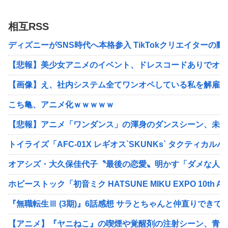
相互RSS
ディズニーがSNS時代へ本格参入 TikTokクリエイターの
【悲報】美少女アニメのイベント、ドレスコードありでオタク
【画像】え、社内システム全てワンオペしている私を解雇で
こち亀、アニメ化ｗｗｗｗｗ
【悲報】アニメ「ワンダンス」の渾身のダンスシーン、未だ
トイライズ「AFC-01X レギオス`SKUNKs` タクティカルパ
オアシズ・大久保佳代子〝最後の恋愛〟明かす「ダメな人で
ホビーストック「初音ミク HATSUNE MIKU EXPO 10th Ann
『無職転生Ⅲ (3期)』6話感想 サラとちゃんと仲直りできて
【アニメ】『ヤニねこ』の喫煙や覚醒剤の注射シーン、青少