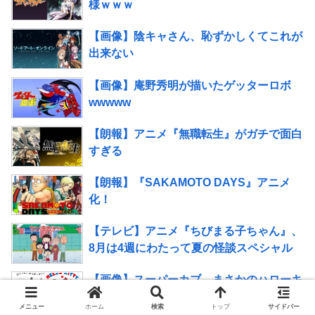
様ｗｗｗ
【画像】陰キャさん、恥ずかしくてこれが
出来ない
【画像】庵野秀明が描いたゲッターロボ
wwwww
【朗報】アニメ『無職転生』がガチで面白
すぎる
【朗報】『SAKAMOTO DAYS』アニメ
化！
【テレビ】アニメ『ちびまる子ちゃん』、
8月は4週にわたって夏の怪談スペシャル
【画像】スーパーカブ、まさかのハローキ
ティとコラボｗｗｗｗｗｗｗ
メニュー
ホーム
検索
トップ
サイドバー