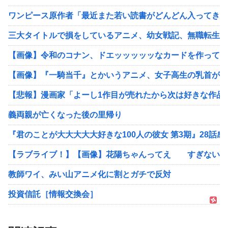
ワンピース原作者「最近また若い読書がどんどん入ってきて
三大タイトルで損をしているアニメ、幼女戦記、無職転生
【画像】令和のコナン、ドエッッッッッなカードを作ってし
【画像】『一騎当千』とかいうアニメ、女子高生の乳首が丸
【悲報】漫画家「よーし1作目が売れたから次は好きな作品
義両親が亡くなった後の里帰り
『君のことが大大大大大好きな100人の彼女 第3期』28話
【ラブライブ！】【画像】花陽ちゃんってえ すぎない？
教師ワイ、みい山アニメ化に割とガチで反対
投資信託［情報交換会］