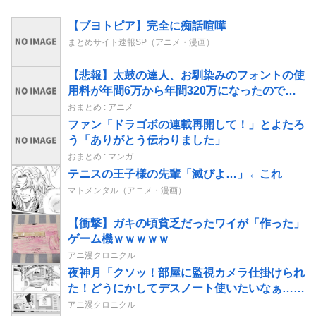
【ブヨトピア】完全に痴話喧嘩
まとめサイト速報SP（アニメ・漫画）
【悲報】太鼓の達人、お馴染みのフォントの使
用料が年間6万から年間320万になったので変
更に
おまとめ : アニメ
ファン「ドラゴボの連載再開して！」とよたろ
う「ありがとう伝わりました」
おまとめ : マンガ
テニスの王子様の先輩「滅びよ…」←これ
マトメンタル（アニメ・漫画）
【衝撃】ガキの頃貧乏だったワイが「作った」
ゲーム機ｗｗｗｗｗ
アニ漫クロニクル
夜神月「クソッ！部屋に監視カメラ仕掛けられ
た！どうにかしてデスノート使いたいなぁ…せ
や！」→結果
アニ漫クロニクル