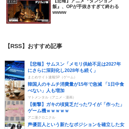
【悲報】アニメ『ダンジョン
まとめ
飯』、OPが手抜きすぎて終わる
wwww
【RSS】おすすめ記事
【悲報】サムスン「メモリ供給不足は2027年
にさらに深刻化し2028年も続く」
まとめサイト速報SP（ゲーム）
韓国人のキムチ消費量が15年で急減 「1日中食
べない」人も増加
マトメンタル（アニメ・漫画）
【衝撃】ガキの頃貧乏だったワイが「作った」
ゲーム機ｗｗｗｗｗ
アニ漫クロニクル
声優芸人という新たなポジションを確立した女