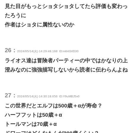
見た目がもっとショタショタしてたら評価も変わっ
たろうに
作者はショタに属性ないのか
26：
2024/05/14(火) 14:29:48.168
ID:m64GtID30
ライオス達は冒険者パーティーの中ではかなりの上
澄みなのに強強描写しないから読者に伝わらんよね
27：
2024/05/14(火) 14:30:18.656
ID:Y9uMBJ5v0
この世界だとエルフは500歳＋αが寿命？
ハーフフットは50歳＋α
トールマンは70歳＋α