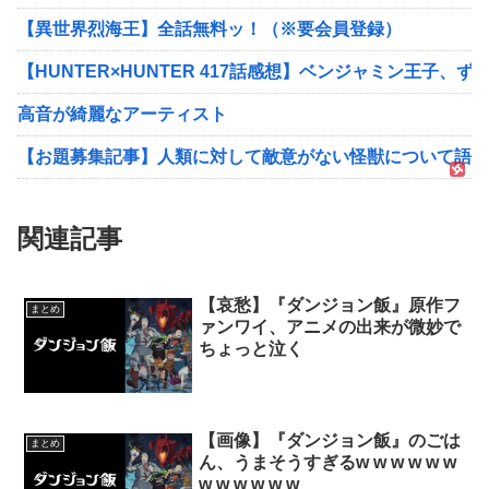
【異世界烈海王】全話無料ッ！（※要会員登録）
【HUNTER×HUNTER 417話感想】ベンジャミン王子
高音が綺麗なアーティスト
【お題募集記事】人類に対して敵意がない怪獣について語っ
関連記事
【哀愁】『ダンジョン飯』原作フ
まとめ
ァンワイ、アニメの出来が微妙で
ちょっと泣く
【画像】『ダンジョン飯』のごは
まとめ
ん、うまそうすぎるw w w w w w
w w w w w w