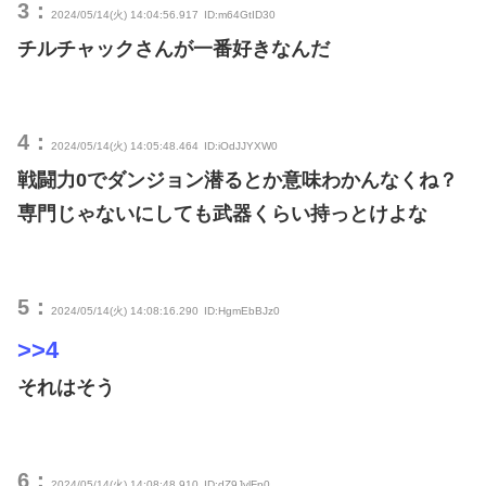
3：
2024/05/14(火) 14:04:56.917
ID:m64GtID30
チルチャックさんが一番好きなんだ
4：
2024/05/14(火) 14:05:48.464
ID:iOdJJYXW0
戦闘力0でダンジョン潜るとか意味わかんなくね？
専門じゃないにしても武器くらい持っとけよな
5：
2024/05/14(火) 14:08:16.290
ID:HgmEbBJz0
>>4
それはそう
6：
2024/05/14(火) 14:08:48.910
ID:dZ9JvlFp0