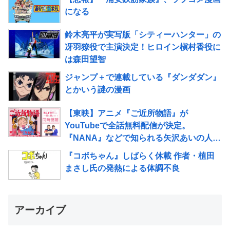
になる
鈴木亮平が実写版「シティーハンター」の
冴羽獠役で主演決定！ヒロイン槇村香役に
は森田望智
ジャンプ＋で連載している『ダンダダン』
とかいう謎の漫画
【東映】アニメ『ご近所物語』が
YouTubeで全話無料配信が決定。
『NANA』などで知られる矢沢あいの人気
漫画のアニメ化作品
『コボちゃん』しばらく休載 作者・植田
まさし氏の発熱による体調不良
アーカイブ