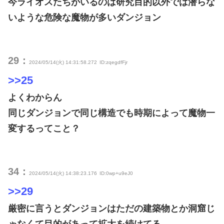
今ライオスたちがいるのは研究目的以外では潜らな
いような危険な魔物が多いダンジョン
29：
2024/05/14(火) 14:31:58.272
ID:zqegdfFjr
>>25
よくわからん
同じダンジョンで同じ構造でも時期によって魔物一
変するってこと？
34：
2024/05/14(火) 14:38:23.176
ID:0wp+u9eJ0
>>29
厳密に言うとダンジョンはただの建築物とか洞窟じ