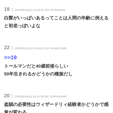
19：
2024/05/14(火) 14:19:23.794
ID:FD/P56tr0
白髪がいっぱいあるってことは人間の年齢に例える
と初老っぽいよな
22：
2024/05/14(火) 14:24:01.318
ID:v/gCL5hB0
>>19
トールマンだと40歳前後らしい
50年生きれるかどうかの種族だし
20：
2024/05/14(火) 14:21:35.561
ID:iPFaSv3B0
盗賊の必要性はウィザードリィ経験者かどうかで感
覚が変わる