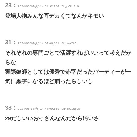
28：
2024/05/14(火) 14:31:32.184
ID:ypr51i2+0
登場人物みんな耳デカくてなんかキモい
31：
2024/05/14(火) 14:34:06.661
ID:4leoYiYId
それぞれの専門ごとで活躍すればいいって考えだか
らな
実際鍵師としては優秀で赤字だったパーティーが一
気に黒字になるほど潤ったらしいし
38：
2024/05/14(火) 14:44:09.658
ID:+biU1hpB0
29だしいいおっさんなんだから汚いさ