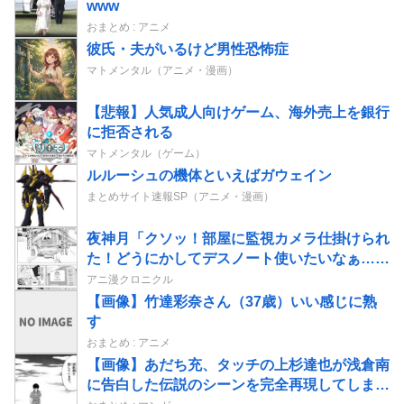
www
おまとめ : アニメ
彼氏・夫がいるけど男性恐怖症
マトメンタル（アニメ・漫画）
【悲報】人気成人向けゲーム、海外売上を銀行
に拒否される
マトメンタル（ゲーム）
ルルーシュの機体といえばガウェイン
まとめサイト速報SP（アニメ・漫画）
夜神月「クソッ！部屋に監視カメラ仕掛けられ
た！どうにかしてデスノート使いたいなぁ…せ
や！」→結果
アニ漫クロニクル
【画像】竹達彩奈さん（37歳）いい感じに熟
す
おまとめ : アニメ
【画像】あだち充、タッチの上杉達也が浅倉南
に告白した伝説のシーンを完全再現してしま