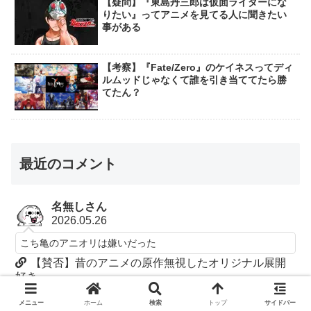
【疑問】『東島丹三郎は仮面ライダーにな
りたい』ってアニメを見てる人に聞きたい
事がある
【考察】『Fate/Zero』のケイネスってディ
ルムッドじゃなくて誰を引き当ててたら勝
てたん？
最近のコメント
名無しさん
2026.05.26
こち亀のアニオリは嫌いだった
【賛否】昔のアニメの原作無視したオリジナル展開
好き
名無しさん
メニュー
ホーム
検索
トップ
サイドバー