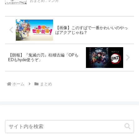
う！
おまとめ : マンガ
【画像】このすばで一番かわいいのやっ
ぱアクアじゃね？
【朗報】『鬼滅の刃』柱稽古編「OPも
EDもhyde使うぞ」
ホーム
まとめ