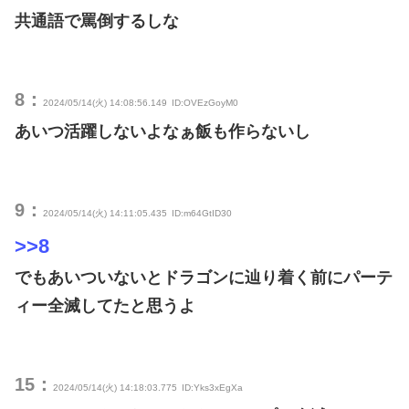
共通語で罵倒するしな
8：
2024/05/14(火) 14:08:56.149
ID:OVEzGoyM0
あいつ活躍しないよなぁ飯も作らないし
9：
2024/05/14(火) 14:11:05.435
ID:m64GtID30
>>8
でもあいついないとドラゴンに辿り着く前にパーテ
ィー全滅してたと思うよ
15：
2024/05/14(火) 14:18:03.775
ID:Yks3xEgXa