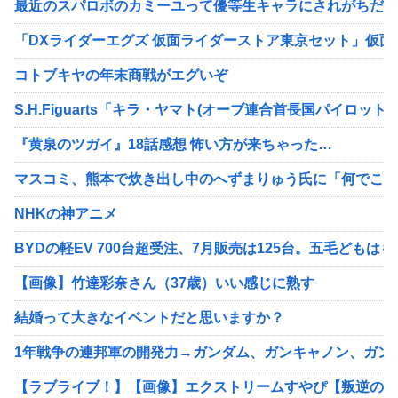
最近のスパロボのカミーユって優等生キャラにされがちだよ
「DXライダーエグズ 仮面ライダーストア東京セット」仮
コトブキヤの年末商戦がエグいぞ
S.H.Figuarts「キラ・ヤマト(オーブ連合首長国パイロ
『黄泉のツガイ』18話感想 怖い方が来ちゃった…
マスコミ、熊本で炊き出し中のへずまりゅう氏に「何でこん
NHKの神アニメ
BYDの軽EV 700台超受注、7月販売は125台。五毛どもは
【画像】竹達彩奈さん（37歳）いい感じに熟す
結婚って大きなイベントだと思いますか？
1年戦争の連邦軍の開発力→ガンダム、ガンキャノン、ガン
【ラブライブ！】【画像】エクストリームすやぴ【叛逆のニジ