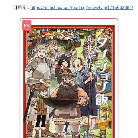
引用元：
https://mi.5ch.io/test/read.cgi/news4vip/1715662884/
PR