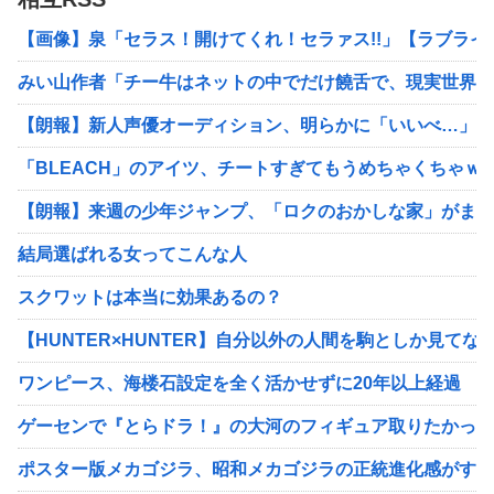
【画像】泉「セラス！開けてくれ！セラァス!!」【ラブライ
みい山作者「チー牛はネットの中でだけ饒舌で、現実世界で
【朗報】新人声優オーディション、明らかに「いいべ…」が
「BLEACH」のアイツ、チートすぎてもうめちゃくちゃｗ
【朗報】来週の少年ジャンプ、「ロクのおかしな家」がまさ
結局選ばれる女ってこんな人
スクワットは本当に効果あるの？
【HUNTER×HUNTER】自分以外の人間を駒としか見てな
ワンピース、海楼石設定を全く活かせずに20年以上経過
ゲーセンで『とらドラ！』の大河のフィギュア取りたかった
ポスター版メカゴジラ、昭和メカゴジラの正統進化感がすご