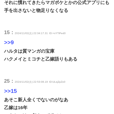
それに慣れてきたらマガポケとかの公式アプリにも
手を出さないと物足りなくなる
15：
2024/11/02(土) 22:34:17.31
ID:+nYTiPed0
>>9
ハルタは質マンガの宝庫
ハクメイとミコチと乙嫁語りもある
25：
2024/11/02(土) 22:53:08.19
ID:ULejZpZo0
>>15
あそこ新人全くでないのがなあ
乙嫁は16年