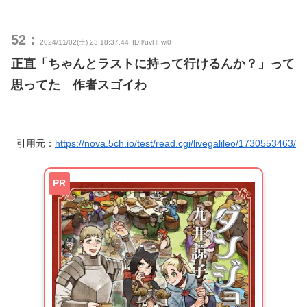
52：
2024/11/02(土) 23:18:37.44
ID:l/uvHFwi0
正直「ちゃんとラストに持って行けるんか？」って
思ってた 作者スゴイわ
引用元：
https://nova.5ch.io/test/read.cgi/livegalileo/1730553463/
PR