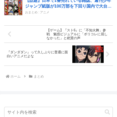
【話題】日本で1番売れている雑誌、週刊少年
ジャンプ紙版が100万部を下回り国内で大台を
超える雑誌はゼロに。なお、電子版を含めた漫
おまとめ : アニメ
画市場規模は歴史上最盛期を迎えている！！
【ゲーム】『スト6』に「不知火舞」参
戦 魅惑ビジュアルに「ポリコレに屈し
なかった」と絶賛の声
『ダンダダン』って久しぶりに普通に面
白いアニメだよな
ホーム
まとめ