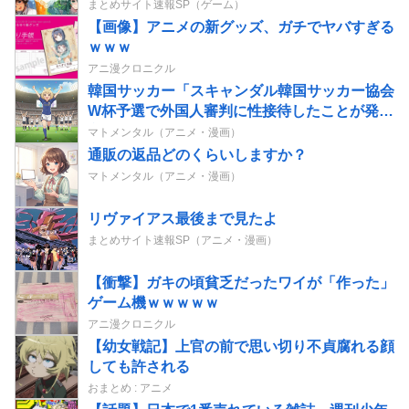
まとめサイト速報SP（ゲーム）
【画像】アニメの新グッズ、ガチでヤバすぎる
ｗｗｗ
アニ漫クロニクル
韓国サッカー「スキャンダル韓国サッカー協会
W杯予選で外国人審判に性接待したことが発
覚！」
マトメンタル（アニメ・漫画）
通販の返品どのくらいしますか？
マトメンタル（アニメ・漫画）
リヴァイアス最後まで見たよ
まとめサイト速報SP（アニメ・漫画）
【衝撃】ガキの頃貧乏だったワイが「作った」
ゲーム機ｗｗｗｗｗ
アニ漫クロニクル
【幼女戦記】上官の前で思い切り不貞腐れる顔
しても許される
おまとめ : アニメ