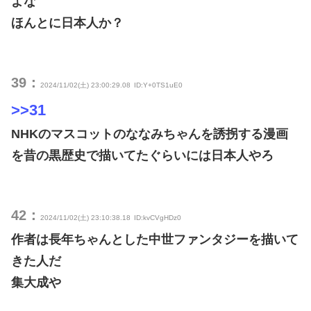
よな
ほんとに日本人か？
39：
2024/11/02(土) 23:00:29.08
ID:Y+0TS1uE0
>>31
NHKのマスコットのななみちゃんを誘拐する漫画
を昔の黒歴史で描いてたぐらいには日本人やろ
42：
2024/11/02(土) 23:10:38.18
ID:kvCVgHDz0
作者は長年ちゃんとした中世ファンタジーを描いて
きた人だ
集大成や