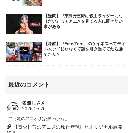
【疑問】『東島丹三郎は仮面ライダーにな
りたい』ってアニメを見てる人に聞きたい
事がある
【考察】『Fate/Zero』のケイネスってディ
ルムッドじゃなくて誰を引き当ててたら勝
てたん？
最近のコメント
名無しさん
2026.05.26
こち亀のアニオリは嫌いだった
【賛否】昔のアニメの原作無視したオリジナル展開
好き