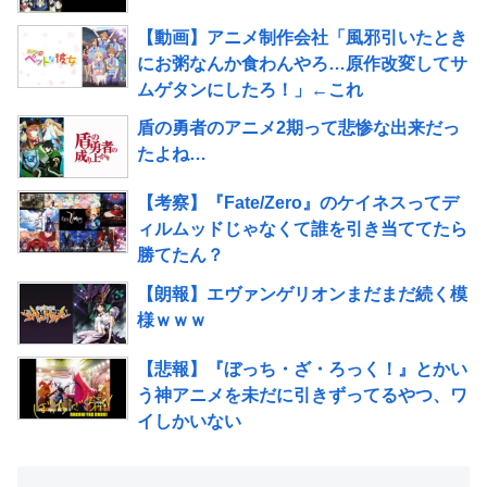
【動画】アニメ制作会社「風邪引いたとき
にお粥なんか食わんやろ…原作改変してサ
ムゲタンにしたろ！」←これ
盾の勇者のアニメ2期って悲惨な出来だっ
たよね…
【考察】『Fate/Zero』のケイネスってデ
ィルムッドじゃなくて誰を引き当ててたら
勝てたん？
【朗報】エヴァンゲリオンまだまだ続く模
様ｗｗｗ
【悲報】『ぼっち・ざ・ろっく！』とかい
う神アニメを未だに引きずってるやつ、ワ
イしかいない