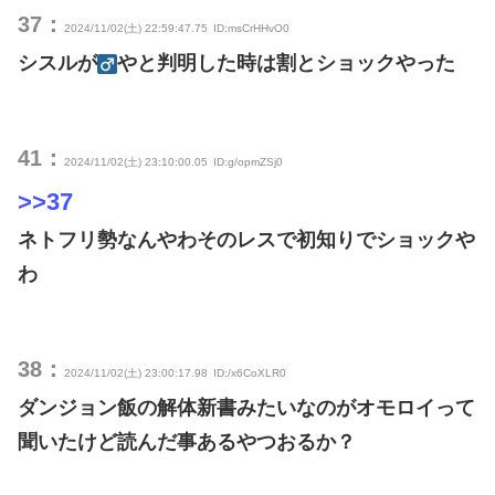
37：
2024/11/02(土) 22:59:47.75
ID:msCrHHvO0
シスルが
やと判明した時は割とショックやった
41：
2024/11/02(土) 23:10:00.05
ID:g/opmZSj0
>>37
ネトフリ勢なんやわそのレスで初知りでショックや
わ
38：
2024/11/02(土) 23:00:17.98
ID:/x6CoXLR0
ダンジョン飯の解体新書みたいなのがオモロイって
聞いたけど読んだ事あるやつおるか？