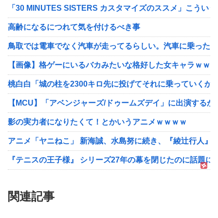
「30 MINUTES SISTERS カスタマイズのススメ」こ
高齢になるにつれて気を付けるべき事
鳥取では電車でなく汽車が走ってるらしい。汽車に乗った1
【画像】格ゲーにいるバカみたいな格好した女キャラｗｗｗ
桃白白「城の柱を2300キロ先に投げてそれに乗っていくか…
【MCU】「アベンジャーズ/ドゥームズデイ」に出演するか
影の実力者になりたくて！とかいうアニメｗｗｗｗ
アニメ「ヤニねこ」 新海誠、水島努に続き、『綾辻行人』から
『テニスの王子様』 シリーズ27年の幕を閉じたのに話題に
関連記事