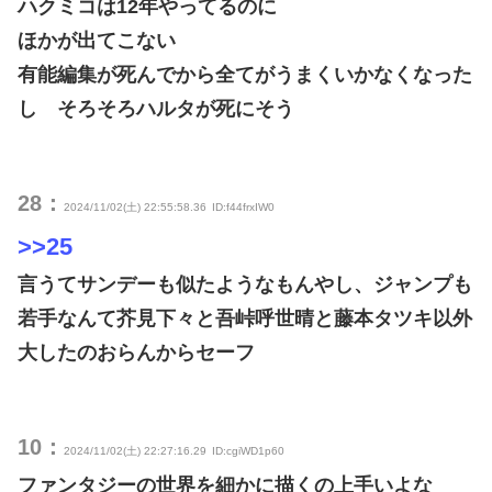
ハクミコは12年やってるのに
ほかが出てこない
有能編集が死んでから全てがうまくいかなくなった
し そろそろハルタが死にそう
28：
2024/11/02(土) 22:55:58.36
ID:f44frxIW0
>>25
言うてサンデーも似たようなもんやし、ジャンプも
若手なんて芥見下々と吾峠呼世晴と藤本タツキ以外
大したのおらんからセーフ
10：
2024/11/02(土) 22:27:16.29
ID:cgiWD1p60
ファンタジーの世界を細かに描くの上手いよな