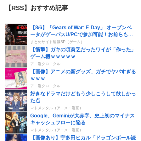
【RSS】おすすめ記事
【8/6】「Gears of War: E-Day」 オープンベ
ータがゲーパスU/PCで参加可能！お前らも落
とそうぜ！
まとめサイト速報SP（ゲーム）
【衝撃】ガキの頃貧乏だったワイが「作った」
ゲーム機ｗｗｗｗｗ
アニ漫クロニクル
【画像】アニメの新グッズ、ガチでヤバすぎる
ｗｗｗ
アニ漫クロニクル
好きなドラマだけどもう少しこうして欲しかっ
た点
マトメンタル（アニメ・漫画）
Google、Geminiが大赤字、史上初のマイナス
キャッシュフローに陥る
マトメンタル（アニメ・漫画）
【画像あり】宇多田ヒカル「ドラゴンボール読