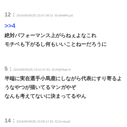
12：
2024/09/30(月) 23:07:39.32
ID:dIhWfVLp0
>>4
絶対パフォーマンス上がらねぇよなこれ
モチベも下がるし何もいいことねーだろうに
5：
2024/09/30(月) 23:01:07.82
ID:AIQP9qb+0
半端に実在選手小馬鹿にしながら代表にすり寄るよ
うなやつが描いてるマンガやぞ
なんも考えてないに決まってるやん
14：
2024/09/30(月) 23:08:17.83
ID:2s+iiIuq0