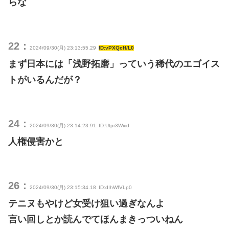
らな
22：
2024/09/30(月) 23:13:55.29
ID:vPXQcH/L0
まず日本には「浅野拓磨」っていう稀代のエゴイス
トがいるんだが？
24：
2024/09/30(月) 23:14:23.91
ID:Utpr3Wxid
人権侵害かと
26：
2024/09/30(月) 23:15:34.18
ID:dIhWfVLp0
テニヌもやけど女受け狙い過ぎなんよ
言い回しとか読んでてほんまきっついねん