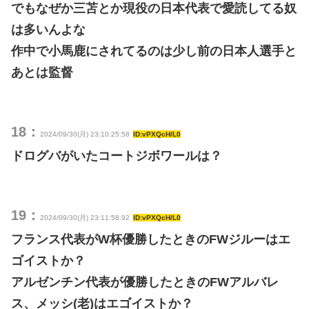
でもなぜか三苫とか現役の日本代表で愛読してる奴
は多いんよな
作中で小馬鹿にされてるのは少し前の日本人選手と
あとは監督
18：
2024/09/30(月) 23:10:25.58
ID:vPXQcH/L0
ドログバがいたコートジボワールは？
19：
2024/09/30(月) 23:11:58.92
ID:vPXQcH/L0
フランス代表がW杯優勝したときのFWジルーはエ
ゴイストか？
アルゼンチン代表が優勝したときのFWアルバレ
ス、メッシ(老)はエゴイストか？