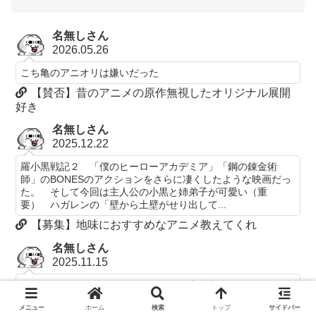
名無しさん
2026.05.26
こち亀のアニオリは嫌いだった
【賛否】昔のアニメの原作無視したオリジナル展開
好き
名無しさん
2025.12.22
羅小黒戦記２ 「僕のヒーローアカデミア」「鋼の錬金術
師」のBONESのアクションをさらに凄くしたような映画だっ
た。 そして今回は主人公の小黒と姉弟子が可愛い（重
要） ハガレンの「壁から土壁がせり出して...
【募集】地味におすすめなアニメ教えてくれ
名無しさん
2025.11.15
フリーレンが一般ウケしてたらコラボ商品出てる
【考察】『SPY×FAMILY』とか『葬送のフリーレ
メニュー
ホーム
検索
トップ
サイドバー