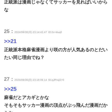
正統派は漫画じゃなくてサッカーを見ればいいから
な
25：
2024/09/30(月) 23:14:42.47
ID:2s+iiIuq0
>>21
正統派本格麻雀漫画より咲の方が人気あるのとだい
たい同じ理由でね？
27：
2024/09/30(月) 23:16:09.14
ID:zjJPnqG+0
>>25
麻雀だとアカギとかな
そもそもサッカー漫画の頂点がぶっ飛んだ漫画だか