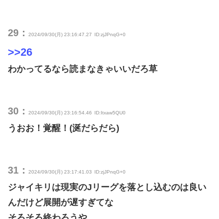
29：
2024/09/30(月) 23:16:47.27
ID:zjJPnqG+0
>>26
わかってるなら読まなきゃいいだろ草
30：
2024/09/30(月) 23:16:54.46
ID:Itxaw5QU0
うおお！覚醒！(涎だらだら)
31：
2024/09/30(月) 23:17:41.03
ID:zjJPnqG+0
ジャイキリは現実のJリーグを落とし込むのは良い
んだけど展開が遅すぎてな
そろそろ終わろうや