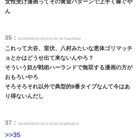
女性受け漫画ってその黄金パターンで上手く稼ぐや
ん
35：
2024/09/30(月) 23:20:51.60
ID:T1wpSOka0
これって大谷、室伏、八村みたいな恵体ゴリマッチ
ョとかはどうせ出て来ないんやろ？
そういう奴が戦術ハーランドで無双する漫画の方が
おもろいやろ
そろそろそれ以外で典型的9番タイプなんて今はあ
り得ないんだし
37：
2024/09/30(月) 23:22:39.66
ID:zjJPnqG+0
>>35