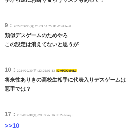
手から逆にお断り食らうリスクもあるで？
9：
2024/09/30(月) 23:03:54.75
ID:rCJ/tUhm0
類似デスゲームのためやろ
この設定は消えてないと思うが
10：
2024/09/30(月) 23:05:05.33
ID:vPXQcH/L0
将来性ありきの高校生相手に代表入りデスゲームは
悪手では？
17：
2024/09/30(月) 23:09:47.16
ID:2s+iiIuq0
>>10