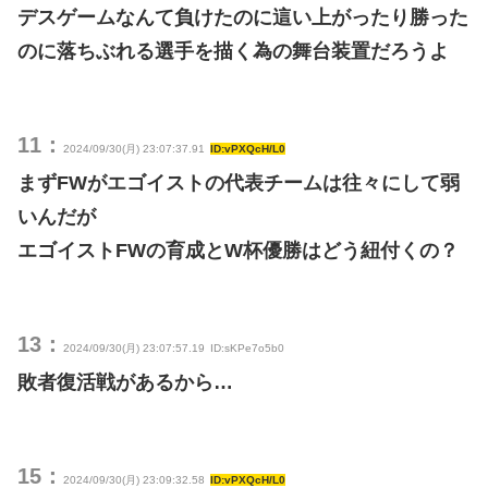
デスゲームなんて負けたのに這い上がったり勝った
のに落ちぶれる選手を描く為の舞台装置だろうよ
11：
2024/09/30(月) 23:07:37.91
ID:vPXQcH/L0
まずFWがエゴイストの代表チームは往々にして弱
いんだが
エゴイストFWの育成とW杯優勝はどう紐付くの？
13：
2024/09/30(月) 23:07:57.19
ID:sKPe7o5b0
敗者復活戦があるから…
15：
2024/09/30(月) 23:09:32.58
ID:vPXQcH/L0