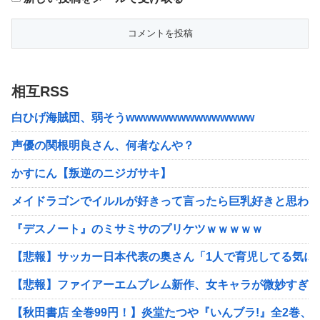
相互RSS
白ひげ海賊団、弱そうwwwwwwwwwwwwwww
声優の関根明良さん、何者なんや？
かすにん【叛逆のニジガサキ】
メイドラゴンでイルルが好きって言ったら巨乳好きと思われ
『デスノート』のミサミサのプリケツｗｗｗｗｗ
【悲報】サッカー日本代表の奥さん「1人で育児してる気に
【悲報】ファイアーエムブレム新作、女キャラが微妙すぎて
【秋田書店 全巻99円！】炎堂たつや『いんブラ!』全2巻、濱田賢