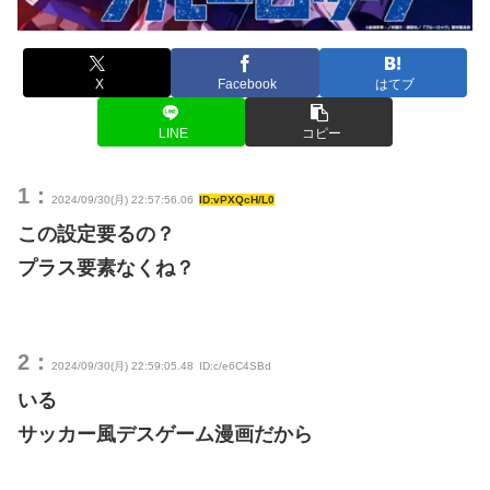
X
Facebook
はてブ
LINE
コピー
1：
2024/09/30(月) 22:57:56.06
ID:vPXQcH/L0
この設定要るの？
プラス要素なくね？
2：
2024/09/30(月) 22:59:05.48
ID:c/e6C4SBd
いる
サッカー風デスゲーム漫画だから