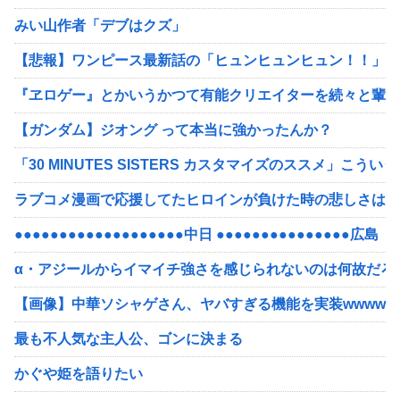
みい山作者「デブはクズ」
【悲報】ワンピース最新話の「ヒュンヒュンヒュン！！」ひ
『ヱロゲー』とかいうかつて有能クリエイターを続々と輩出
【ガンダム】ジオング って本当に強かったんか？
「30 MINUTES SISTERS カスタマイズのススメ」こ
ラブコメ漫画で応援してたヒロインが負けた時の悲しさは異
●●●●●●●●●●●●●●●●●●●中日 ●●●●●●●●●●●●●●●広島
α・アジールからイマイチ強さを感じられないのは何故だろ
【画像】中華ソシャゲさん、ヤバすぎる機能を実装wwwwww
最も不人気な主人公、ゴンに決まる
かぐや姫を語りたい