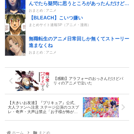
んでたら疑問に思うところがあったんだけど」
⇒ｗｗ
おまとめ : アニメ
【BLEACH】こいつ嫌い
まとめサイト速報SP（アニメ・漫画）
無職転生のアニメ日常回しか無くてストーリー
進まなくね
おまとめ : アニメ
【感動】アラフォーのおっさんだけどパ
リィのアニメで泣いた
【大きいお友達】『プリキュア』公式、
大人ファンへ注意 ステージ公演のコスプ
レ・奇声・大声は禁止「お子様が怖がっ
てしまう」
ホーム
まとめ