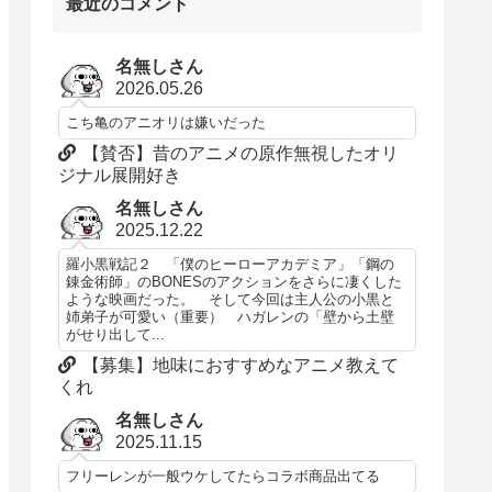
最近のコメント
名無しさん
2026.05.26
こち亀のアニオリは嫌いだった
【賛否】昔のアニメの原作無視したオリ
ジナル展開好き
名無しさん
2025.12.22
羅小黒戦記２ 「僕のヒーローアカデミア」「鋼の
錬金術師」のBONESのアクションをさらに凄くした
ような映画だった。 そして今回は主人公の小黒と
姉弟子が可愛い（重要） ハガレンの「壁から土壁
がせり出して...
【募集】地味におすすめなアニメ教えて
くれ
名無しさん
2025.11.15
フリーレンが一般ウケしてたらコラボ商品出てる