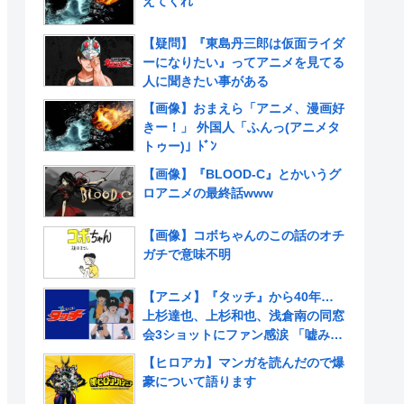
えてくれ
【疑問】『東島丹三郎は仮面ライダ
ーになりたい』ってアニメを見てる
人に聞きたい事がある
【画像】おまえら「アニメ、漫画好
きー！」 外国人「ふんっ(アニメタ
トゥー)」ﾄﾞﾝ
【画像】『BLOOD-C』とかいうグ
ロアニメの最終話www
【画像】コボちゃんのこの話のオチ
ガチで意味不明
【アニメ】『タッチ』から40年…
上杉達也、上杉和也、浅倉南の同窓
会3ショットにファン感涙 「嘘みた
いだろ…また三人揃ってるんだぜ」
【ヒロアカ】マンガを読んだので爆
豪について語ります