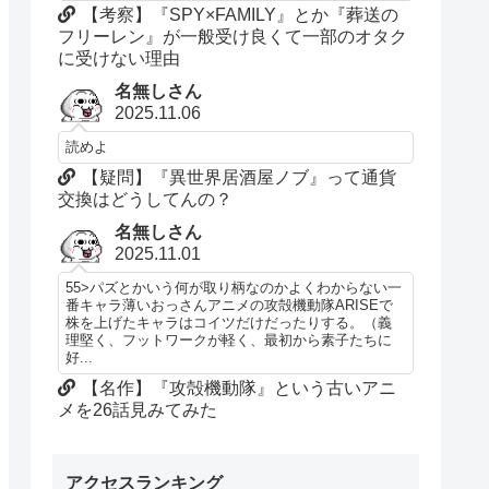
【考察】『SPY×FAMILY』とか『葬送の
フリーレン』が一般受け良くて一部のオタク
に受けない理由
名無しさん
2025.11.06
読めよ
【疑問】『異世界居酒屋ノブ』って通貨
交換はどうしてんの？
名無しさん
2025.11.01
55>パズとかいう何が取り柄なのかよくわからない一
番キャラ薄いおっさんアニメの攻殻機動隊ARISEで
株を上げたキャラはコイツだけだったりする。（義
理堅く、フットワークが軽く、最初から素子たちに
好...
【名作】『攻殻機動隊』という古いアニ
メを26話見みてみた
アクセスランキング