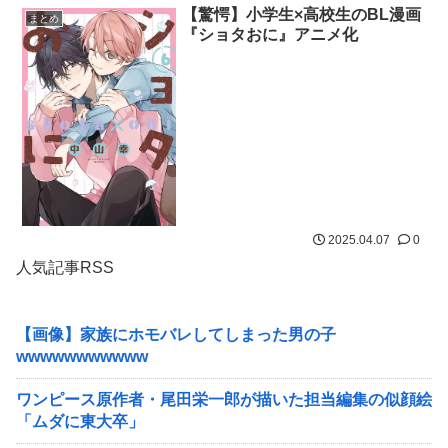
【驚愕】小学生×高校生のBL漫画
まとめ
『ショタおに』アニメ化
2025.04.07
0
人気記事RSS
【画像】家族にホモバレしてしまった男の子
wwwwwwwwwww
ワンピース原作者・尾田栄一郎が描いた担当編集の似顔絵
「ムダに東大卒」