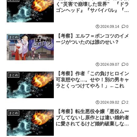
く“災害で崩壊した世界” 『ドラ
ゴンヘッド』『サバイバル』『望
郷太郎』が担う役割
2024.09.14
0
【考察】エルフ＝ポンコツのイメ
まとめ
ージがついたのは誰のせい？
2024.09.07
0
【考察】作者「この負けヒロイン
まとめ
可哀想やな…。せや！別の男キャ
ラとくっつけてやろ！」←これ
2024.09.02
2
【考察】転生悪役令嬢「悪役ムー
まとめ
ブしてないし原作とは違い婚約者
に愛されてるけど婚約破棄しない
と…」