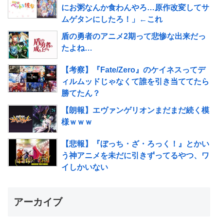
にお粥なんか食わんやろ…原作改変してサ
ムゲタンにしたろ！」←これ
盾の勇者のアニメ2期って悲惨な出来だっ
たよね…
【考察】『Fate/Zero』のケイネスってデ
ィルムッドじゃなくて誰を引き当ててたら
勝てたん？
【朗報】エヴァンゲリオンまだまだ続く模
様ｗｗｗ
【悲報】『ぼっち・ざ・ろっく！』とかい
う神アニメを未だに引きずってるやつ、ワ
イしかいない
アーカイブ