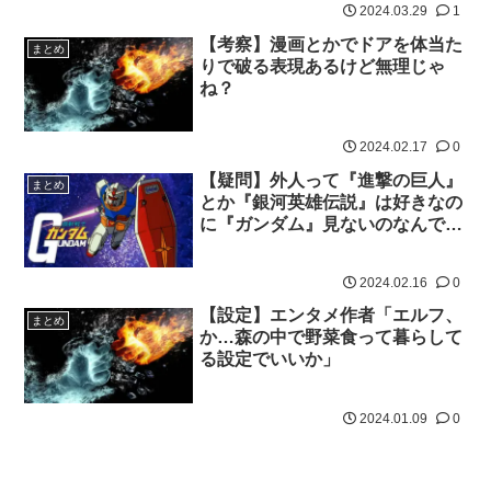
2024.03.29
1
【考察】漫画とかでドアを体当た
まとめ
りで破る表現あるけど無理じゃ
ね？
2024.02.17
0
【疑問】外人って『進撃の巨人』
まとめ
とか『銀河英雄伝説』は好きなの
に『ガンダム』見ないのなんでな
の？
2024.02.16
0
【設定】エンタメ作者「エルフ、
まとめ
か…森の中で野菜食って暮らして
る設定でいいか」
2024.01.09
0