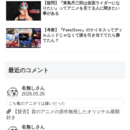
【疑問】『東島丹三郎は仮面ライダーにな
りたい』ってアニメを見てる人に聞きたい
事がある
【考察】『Fate/Zero』のケイネスってディ
ルムッドじゃなくて誰を引き当ててたら勝
てたん？
最近のコメント
名無しさん
2026.05.26
こち亀のアニオリは嫌いだった
【賛否】昔のアニメの原作無視したオリジナル展開
好き
名無しさん