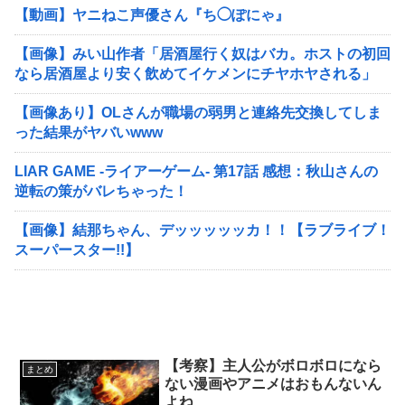
【動画】ヤニねこ声優さん『ち◯ぽにゃ』
【画像】みい山作者「居酒屋行く奴はバカ。ホストの初回
なら居酒屋より安く飲めてイケメンにチヤホヤされる」
【画像あり】OLさんが職場の弱男と連絡先交換してしま
った結果がヤバいwww
LIAR GAME -ライアーゲーム- 第17話 感想：秋山さんの
逆転の策がバレちゃった！
【画像】結那ちゃん、デッッッッッカ！！【ラブライブ！
スーパースター!!】
【考察】主人公がボロボロになら
まとめ
ない漫画やアニメはおもんないん
よね