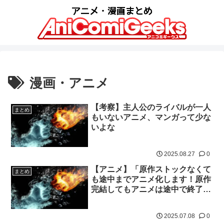
漫画・アニメ
【考察】主人公のライバルが一人
まとめ
もいないアニメ、マンガって少な
いよな
2025.08.27
0
【アニメ】「原作ストックなくて
まとめ
も途中までアニメ化します！原作
完結してもアニメは途中で終了で
す」←これやめろ
2025.07.08
0