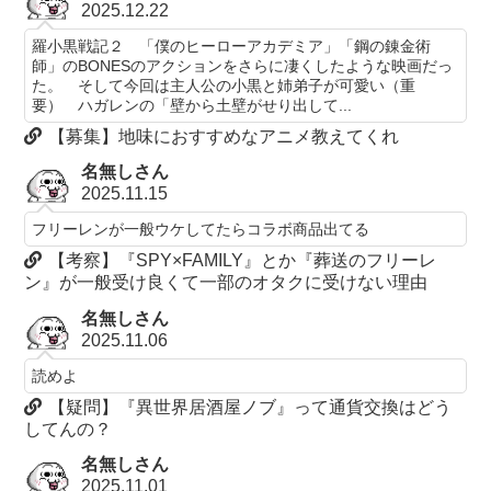
2025.12.22
羅小黒戦記２ 「僕のヒーローアカデミア」「鋼の錬金術
師」のBONESのアクションをさらに凄くしたような映画だっ
た。 そして今回は主人公の小黒と姉弟子が可愛い（重
要） ハガレンの「壁から土壁がせり出して...
【募集】地味におすすめなアニメ教えてくれ
名無しさん
2025.11.15
フリーレンが一般ウケしてたらコラボ商品出てる
【考察】『SPY×FAMILY』とか『葬送のフリーレ
ン』が一般受け良くて一部のオタクに受けない理由
名無しさん
2025.11.06
読めよ
【疑問】『異世界居酒屋ノブ』って通貨交換はどう
してんの？
名無しさん
2025.11.01