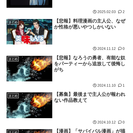
2025.02.03
2
【悲報】料理漫画の主人公、なぜ
まとめ
か性格が悪いやつしかいない
2024.11.12
0
【悲報】なろうの勇者、有能な奴
まとめ
をパーティーから追放して後悔し
がち
2024.11.10
1
【募集】最後まで主人公が報われ
まとめ
ない作品教えて
2024.10.12
0
【漫画】「サバイバル漫画」が描
まとめ