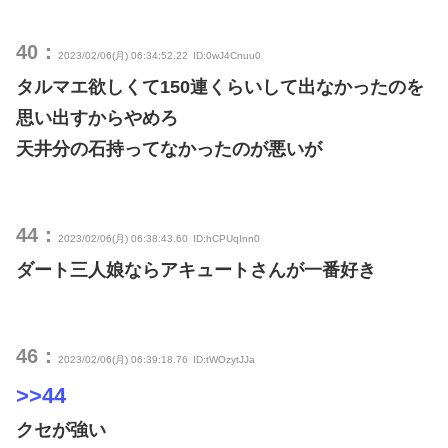
40：
2023/02/06(月) 06:34:52.22
ID:0wJ4Cnuu0
タルマエ欲しくて150連くらいして出なかったのを
思い出すからやめろ
天井分の石持ってなかったのが悪いが
44：
2023/02/06(月) 06:38:43.60
ID:hCPUqInn0
ダート三人娘ならアキュートさんが一番好き
46：
2023/02/06(月) 06:39:18.76
ID:tWOzytJJa
>>44
クセが強い