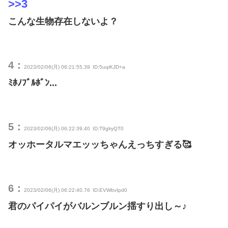
>>3
こんな生物存在しないよ？
4：
2023/02/06(月) 06:21:55.39
ID:5uqiKJD+a
ﾐﾎﾉﾌﾞﾙﾎﾞﾝ...
5：
2023/02/06(月) 06:22:39.40
ID:T9glryQT0
オッホータルマエッッちゃんえっちすぎる🥰
6：
2023/02/06(月) 06:22:40.76
ID:EVWbvIpd0
君のパイパイがバルンブルン揺すり出し～♪