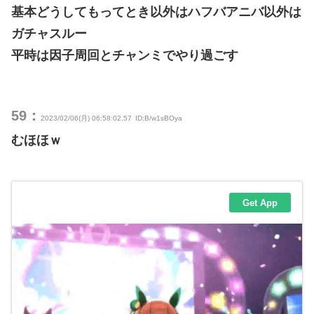
基本どうしてもってとき以外はハフバアニバ以外は
ガチャスルー
平時は因子周回とチャンミでやり過ごす
59：
2023/02/06(月) 06:58:02.57
ID:B/w1sBOya
むほほｗ