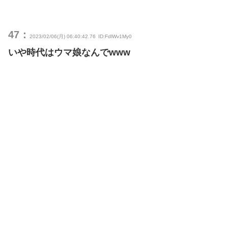
47：
2023/02/06(月) 06:40:42.76
ID:FdlWv1My0
いや時代はウマ娘なんでwww