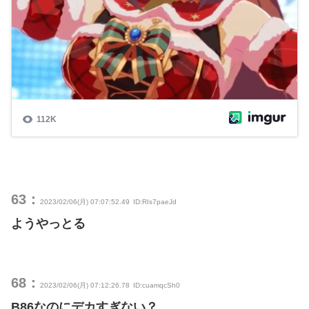
63：
2023/02/06(月) 07:07:52.49
ID:RIs7paeJd
ようやっとる
68：
2023/02/06(月) 07:12:26.78
ID:cuamqcSh0
B86なのにデカすぎない？