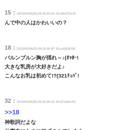
15：
2023/02/06(月) 06:26:05.54
ID:uBhZTOcJ0
んで中の人はかわいいの？
18：
2023/02/06(月) 06:26:30.87
ID:uzGjZzEO0
バルンブルン胸が揺れ～♪(ｵｯﾎｰ!
大きな乳房が大好きだよ♪
こんなお乳は初めて!?(321ﾁｭﾊﾟ!
32：
2023/02/06(月) 06:30:39.10
ID:h2YaHxvY0
>>18
神歌詞だよな