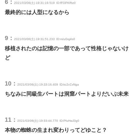
6：
2021/03/06(土) 19:31:19.519
ID:fFOPKRtz0
最終的には人型になるから
9：
2021/03/06(土) 19:31:51.233
ID:m/uGqj4s0
移植されたのは記憶の一部であって性格じゃないけ
ど
10：
2021/03/06(土) 19:33:16.409
ID:kc2cCvNga
ちなみに同級生パートは洞窟パートよりだいぶ未来
11：
2021/03/06(土) 19:33:44.770
ID:PfuHwJ3g0
本物の蜘蛛の生まれ変わりってどゆこと？