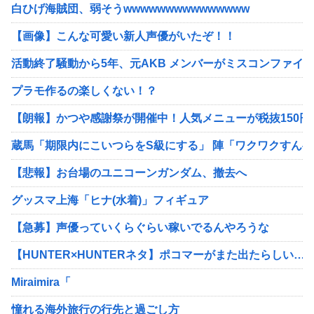
白ひげ海賊団、弱そうwwwwwwwwwwwwwww
【画像】こんな可愛い新人声優がいたぞ！！
活動終了騒動から5年、元AKB メンバーがミスコンファイ
プラモ作るの楽しくない！？
【朗報】かつや感謝祭が開催中！人気メニューが税抜150
蔵馬「期限内にこいつらをS級にする」 陣「ワクワクすんべ
【悲報】お台場のユニコーンガンダム、撤去へ
グッスマ上海「ヒナ(水着)」フィギュア
【急募】声優っていくらぐらい稼いでるんやろうな
【HUNTER×HUNTERネタ】ポコマーがまた出たらしい…
Miraimira「
憧れる海外旅行の行先と過ごし方