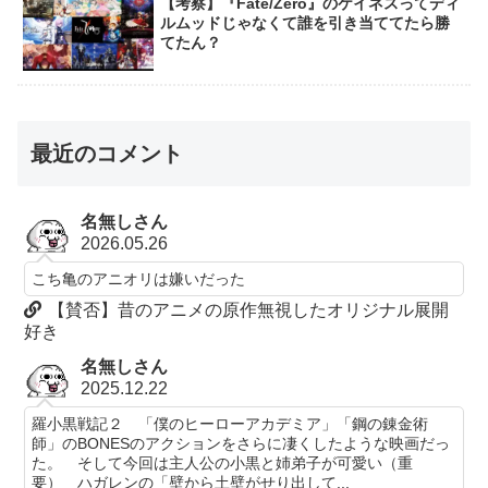
【考察】『Fate/Zero』のケイネスってディ
ルムッドじゃなくて誰を引き当ててたら勝
てたん？
最近のコメント
名無しさん
2026.05.26
こち亀のアニオリは嫌いだった
【賛否】昔のアニメの原作無視したオリジナル展開
好き
名無しさん
2025.12.22
羅小黒戦記２ 「僕のヒーローアカデミア」「鋼の錬金術
師」のBONESのアクションをさらに凄くしたような映画だっ
た。 そして今回は主人公の小黒と姉弟子が可愛い（重
要） ハガレンの「壁から土壁がせり出して...