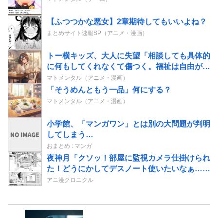
【ふつつかな悪女】2章期待してもいいよね？
まとめサイト速報SP（アニメ・漫画）
トー横キッズ、大人に失望「相談しても具体的
に何もしてくれなくて傷つく。福祉は自由が奪
われる」
マトメンタル（アニメ・漫画）
「そうめんともう一品」何にする？
マトメンタル（アニメ・漫画）
小学館、「マンガワン」とは別の大問題が判明
してしまう…
おまとめ : マンガ
夜神月「クソッ！部屋に監視カメラ仕掛けられ
た！どうにかしてデスノート使いたいなぁ…せ
や！」→結果
アニ漫クロニクル