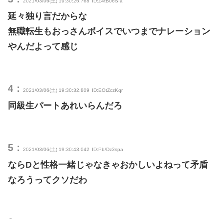
2021/03/06(土) 19:30:26.768
ID:Z4tB06SIa
延々独り言だからな
無職転生もおっさんボイスでいつまでナレーション
やんだよって感じ
4：
2021/03/06(土) 19:30:32.809
ID:EOtZczKqr
同級生パートあれいらんだろ
5：
2021/03/06(土) 19:30:43.042
ID:Pb/Dz3spa
ならDと性格一緒じゃなきゃおかしいよねって矛盾
なろうってクソだわ