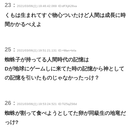
23：
2021/03/06(土) 19:46:42.069
ID:dFXjA28xa
くもは生まれてすぐ物心ついたけど人間は成長に時
間かかるべえよ
25：
2021/03/06(土) 19:51:21.131
ID:+Man+krIa
蜘蛛子が持ってる人間時代の記憶は
Dが地球にゲームしに来てた時の記憶から神として
の記憶を引いたものじゃなかったっけ？
26：
2021/03/06(土) 19:53:24.521
ID:Ti25qZS6d
蜘蛛が割って食べようとしてた卵が同級生の地竜だ
っけ?