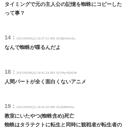
タイミングで元の主人公の記憶を蜘蛛にコピーした
って事？
14：
2021/03/06(土) 19:37:11.009
ID:Wj22AhcEa
なんで蜘蛛が喋るんだよ
18：
2021/03/06(土) 19:41:23.285
ID:VRy+NZsCM
人間パートが全く面白くないアニメ
19：
2021/03/06(土) 19:42:33.598
ID:Z4tB06SIa
教室にいたやつ(蜘蛛含め)死亡
蜘蛛はタラテクトに転生と同時に観戦者が転生者の