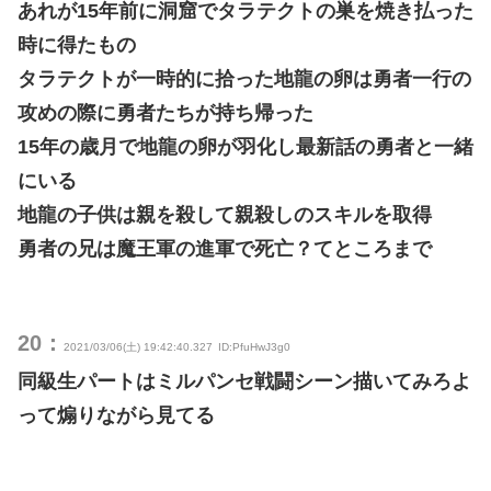
あれが15年前に洞窟でタラテクトの巣を焼き払った
時に得たもの
タラテクトが一時的に拾った地龍の卵は勇者一行の
攻めの際に勇者たちが持ち帰った
15年の歳月で地龍の卵が羽化し最新話の勇者と一緒
にいる
地龍の子供は親を殺して親殺しのスキルを取得
勇者の兄は魔王軍の進軍で死亡？てところまで
20：
2021/03/06(土) 19:42:40.327
ID:PfuHwJ3g0
同級生パートはミルパンセ戦闘シーン描いてみろよ
って煽りながら見てる