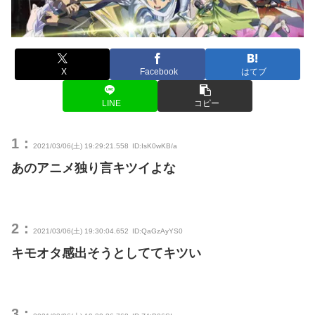
X
Facebook
はてブ
LINE
コピー
1：
2021/03/06(土) 19:29:21.558
ID:IsK0wKB/a
あのアニメ独り言キツイよな
2：
2021/03/06(土) 19:30:04.652
ID:QaGzAyYS0
キモオタ感出そうとしててキツい
3：