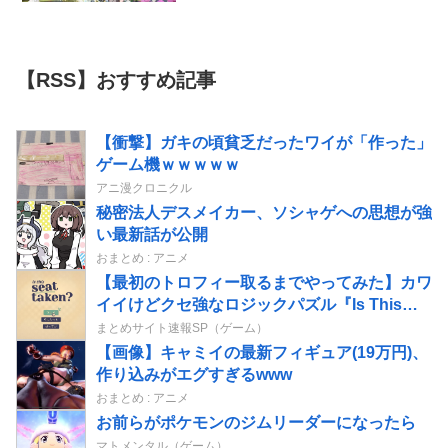
【RSS】おすすめ記事
【衝撃】ガキの頃貧乏だったワイが「作った」
ゲーム機ｗｗｗｗｗ
アニ漫クロニクル
秘密法人デスメイカー、ソシャゲへの思想が強
い最新話が公開
おまとめ : アニメ
【最初のトロフィー取るまでやってみた】カワ
イイけどクセ強なロジックパズル『Is This
Seat Taken?』こだわりの強いキャラたちのお
まとめサイト速報SP（ゲーム）
気に入りの一席を探してあげよう！
【画像】キャミイの最新フィギュア(19万円)、
作り込みがエグすぎるwww
おまとめ : アニメ
お前らがポケモンのジムリーダーになったら
マトメンタル（ゲーム）