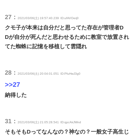
27：
2021/03/06(土) 19:57:40.239
ID:ufAVOerj0
クモ子が本来は自分だと思ってた存在が管理者D
Dが自分が死んだと思わせるために教室で放置され
てた蜘蛛に記憶を移植して雲隠れ
28：
2021/03/06(土) 20:04:01.051
ID:PfuHwJ3g0
>>27
納得した
31：
2021/03/06(土) 21:05:28.541
ID:qpcAkJWnd
そもそもDってなんなの？神なの？一般女子高生じ