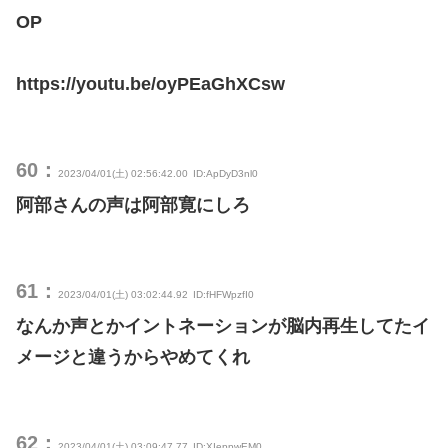
OP
https://youtu.be/oyPEaGhXCsw
60：
2023/04/01(土) 02:56:42.00
ID:ApDyD3nl0
阿部さんの声は阿部寛にしろ
61：
2023/04/01(土) 03:02:44.92
ID:fHFWpzfI0
なんか声とかイントネーションが脳内再生してたイ
メージと違うからやめてくれ
62：
2023/04/01(土) 03:09:47.77
ID:XIeppwEM0