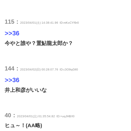
115：
2023/04/01(土) 14:38:41.96
ID:mKoCYf9r0
>>36
今やと誰や？置鮎龍太郎か？
144：
2023/04/02(日) 00:28:07.76
ID:c3O9qGlI0
>>36
井上和彦がいいな
40：
2023/04/01(土) 01:35:54.82
ID:+uqJHB/I0
ヒュ～！(AA略)