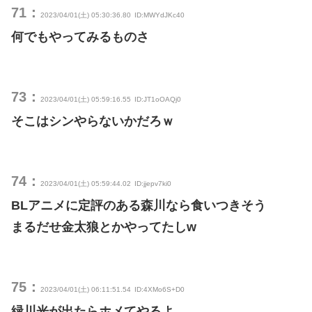
71：
2023/04/01(土) 05:30:36.80
ID:MWYdJKc40
何でもやってみるものさ
73：
2023/04/01(土) 05:59:16.55
ID:JT1oOAQj0
そこはシンやらないかだろｗ
74：
2023/04/01(土) 05:59:44.02
ID:jjepv7ki0
BLアニメに定評のある森川なら食いつきそう
まるだせ金太狼とかやってたしw
75：
2023/04/01(土) 06:11:51.54
ID:4XMo6S+D0
緑川光が出たらホメてやるよ