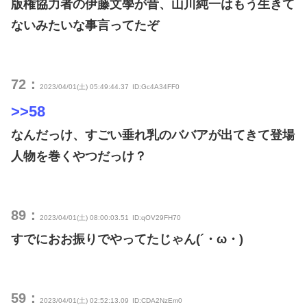
版権協力者の伊藤文學が昔、山川純一はもう生きて
ないみたいな事言ってたぞ
72：
2023/04/01(土) 05:49:44.37
ID:Gc4A34FF0
>>58
なんだっけ、すごい垂れ乳のババアが出てきて登場
人物を巻くやつだっけ？
89：
2023/04/01(土) 08:00:03.51
ID:qOV29FH70
すでにおお振りでやってたじゃん(´・ω・)
59：
2023/04/01(土) 02:52:13.09
ID:CDA2NzEm0