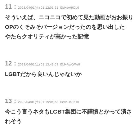
11：
2023/04/01(土) 01:12:01.51
ID:l+ewi6OL0
そういえば、ニコニコで初めて見た動画がおお振り
OPのくそみそバージョンだったのを思い出した
やたらクオリティが高かった記憶
12：
2023/04/01(土) 01:13:42.03
ID:I+AqXWje0
LGBTだから良いんじゃないか
13：
2023/04/01(土) 01:15:06.63
ID:85Hf2td10
今こう言うネタもLGBT集団に不謹慎とかって潰さ
れそう