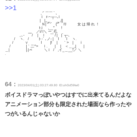
>>1
, '´ ￣￣ ` ､
i r-ｰ-┬-‐､i
| |,,＿ ＿,{|
Ｎ| "ﾟ'` {"ﾟ｀lﾘ 女 は 帰 れ ！
ﾄ.i ,__''_ !
／i/ l＼ ー .ｲ|､
,.､- ￣/ | ｌ ￣ / | |` ┬-､
/ ヽ. / ト-` ､ノ- | l l ヽ.
/ ∨ l |! | ｀> | i
/ |｀二^> ｌ. | | ＜＿_,| |
＿| |.|-< ＼ i / ,イ_＿__!／ ＼
.
64：
2023/04/01(土) 03:27:49.80
ID:uhGd59lw0
ボイスドラマっぽいやつはすでに出来てるんだよな
アニメーション部分も限定された場面なら作ったや
つがいるんじゃないか