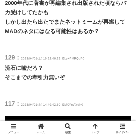
2000年代に著書が再編集され出版された頃ならバ
カ受けしてたかも
しかし出たら出たでまたネットミームが再燃して
MADのネタにはなる可能性はあるか？
129：
2023/04/01(土) 19:22:46.72
ID:p+PMRQdP0
流石に嘘だろ？
そこまでの牽引力無いぞ
117：
2023/04/01(土) 14:46:42.80
ID:fXYmAYdN0
メニュー
ホーム
検索
トップ
サイドバー