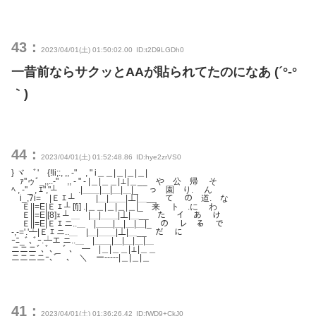
43：
2023/04/01(土) 01:50:02.00
ID:t2D9LGDh0
一昔前ならサクッとAAが貼られてたのになあ (´°‐°
｀)
44：
2023/04/01(土) 01:52:48.86
ID:hye2zrVS0
} ヾ ﾞ' {!li;:, ,, -" , " i＿＿|＿|＿|＿|
ゞｧ''ゥﾞ_,,..-" ,, - " - |＿|＿＿|⊥|＿__ や 公 帰 そ
ﾍ , -''_ , ｴ","┴ .|＿＿|＿|＿|＿|_ っ 園 り. ん
i_,7i= |Ｅ ｴ ┴ |＿|＿＿|⊥|＿__ て の 道. な
Ｅ||=E|Ｅ ｴ ┴ [fj] .|＿＿|＿|＿|＿|_ 来 ト .に わ
Ｅ||=E|[8]ｪ ┴ ＿ |＿|＿＿|⊥|＿__ た イ あ け
Ｅ||=E|Ｅ ｴ ニ..＿ |＿＿|＿|＿|＿|_ の レ る で
-,-='.'┷|Ｅ ｴ ニ..＿ |＿|＿＿|⊥|＿__ だ に
ｰﾆ_ﾞ､ﾞｰ.┷エ ニ..＿ |＿＿|＿|＿|＿|＿
ニニニﾞ､ﾞ､ _ ﾞ ､ ━ |＿|＿＿|⊥|＿＿
ニニニニｰ､ﾞ ､ ＼ ー-----|＿|＿|＿
41：
2023/04/01(土) 01:36:26.42
ID:fWD9+CkJ0