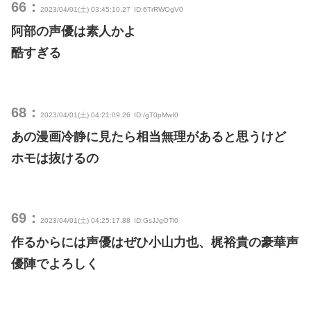
66：
2023/04/01(土) 03:45:10.27
ID:6TrRWOgV0
阿部の声優は素人かよ
酷すぎる
68：
2023/04/01(土) 04:21:09.26
ID:/gT0pMwI0
あの漫画冷静に見たら相当無理があると思うけど
ホモは抜けるの
69：
2023/04/01(土) 04:25:17.88
ID:GsJJgOTl0
作るからには声優はぜひ小山力也、梶裕貴の豪華声
優陣でよろしく