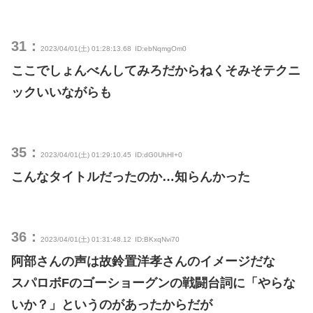
31：
2023/04/01(土) 01:28:13.68
ID:ebNqmgOm0
ここでしょんべんしてみろだからねくそみそテクニ
ックいいながらも
35：
2023/04/01(土) 01:29:10.45
ID:dG0UhHI+0
こんなタイトルだったのか…知らんかった
36：
2023/04/01(土) 01:31:48.12
ID:BKxqNvi70
阿部さんの声は故鈴置洋孝さんのイメージだな
スパロボFのゴーショーグンの戦闘台詞に「やらな
いか？」というのがあったからだが