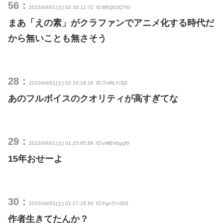
56：
2023/04/01(土) 02:30:11.72
ID:68Q62QTt0
まあ「えの素」がクラファンでアニメ化する時代だ
から無いことも無さそう
28：
2023/04/01(土) 01:24:18.16
ID:TmRLY/Zj0
あのフルボイスのクオリティが高すぎてな
29：
2023/04/01(土) 01:25:05.66
ID:vWEh6gqf0
15年おせーよ
30：
2023/04/01(土) 01:27:18.93
ID:Fgn7I+2K0
作者生きてたんか？