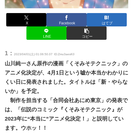
X
Facebook
はてブ
LINE
コピー
1：
2023/04/01(土) 01:06:50.07
ID:Zmu3aesK0
山川純一さん原作の漫画「くそみそテクニック」の
アニメ化決定が、4月1日という嘘か本当かわかりに
くい日に発表されました。タイトルは「新・やらな
いか」を予定。
制作を担当する「合同会社あにめ東京」の発表で
は、「伝説のコミック『くそみそテクニック』が
2023年に“本当に”アニメ化決定！」と説明してい
ます。ウホッ！！