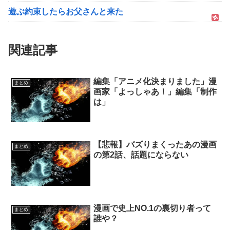
遊ぶ約束したらお父さんと来た
関連記事
編集「アニメ化決まりました」漫
まとめ
画家「よっしゃあ！」編集「制作
は」
【悲報】バズりまくったあの漫画
まとめ
の第2話、話題にならない
漫画で史上NO.1の裏切り者って
まとめ
誰や？