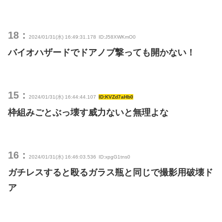
18：
2024/01/31(水) 16:49:31.178
ID:J58XWKmO0
バイオハザードでドアノブ撃っても開かない！
15：
2024/01/31(水) 16:44:44.107
ID:KVZd7aHb0
枠組みごとぶっ壊す威力ないと無理よな
16：
2024/01/31(水) 16:46:03.536
ID:xpgG1tns0
ガチレスすると殴るガラス瓶と同じで撮影用破壊ド
ア