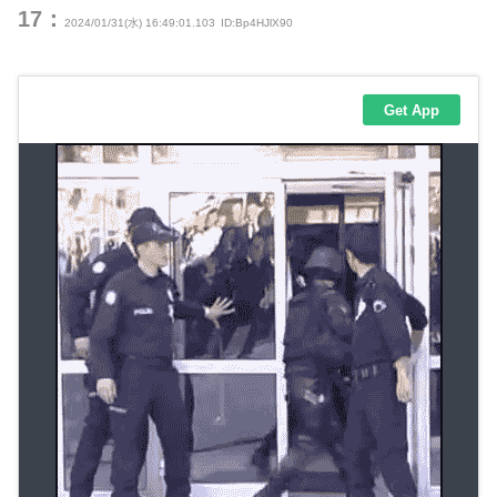
17：
2024/01/31(水) 16:49:01.103
ID:Bp4HJlX90