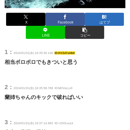
X
Facebook
はてブ
LINE
コピー
1：
2024/01/31(水) 16:35:36.146
ID:KVZd7aHb0
相当ボロボロでもきついと思う
2：
2024/01/31(水) 16:35:58.768
ID:M//VsLLz0
蘭姉ちゃんのキックで破ればいい
3：
2024/01/31(水) 16:37:14.893
ID:+ZXf1os1d