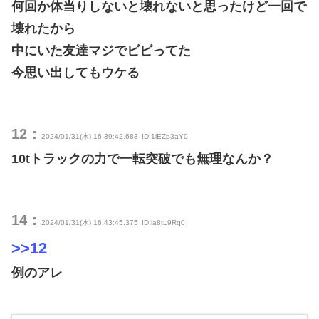
何回か体当りしないと壊れないと思ったけど一回で
壊れたから
中にいた友達マジでビビってた
今思い出してもウケる
12：
2024/01/31(水) 16:39:42.683
ID:1lEZp3aY0
10tトラックの力で一転突破でも無理なんか？
14：
2024/01/31(水) 16:43:45.375
ID:la8tL9Rq0
>>12
例のアレ