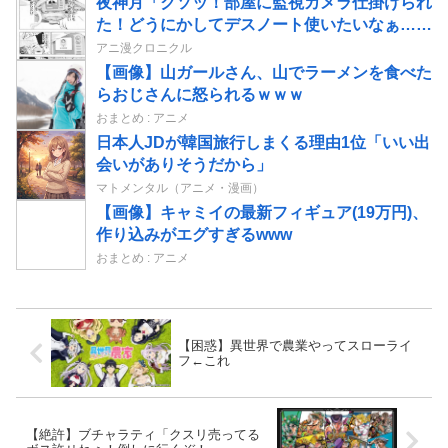
夜神月「クソッ！部屋に監視カメラ仕掛けられ
た！どうにかしてデスノート使いたいなぁ…せ
や！」→結果
アニ漫クロニクル
【画像】山ガールさん、山でラーメンを食べた
らおじさんに怒られるｗｗｗ
おまとめ : アニメ
日本人JDが韓国旅行しまくる理由1位「いい出
会いがありそうだから」
マトメンタル（アニメ・漫画）
【画像】キャミイの最新フィギュア(19万円)、
作り込みがエグすぎるwww
おまとめ : アニメ
【困惑】異世界で農業やってスローライ
フ←これ
【絶許】ブチャラティ「クスリ売ってる