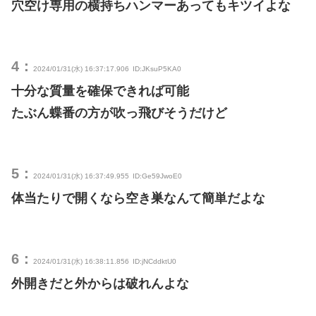
穴空け専用の横持ちハンマーあってもキツイよな
4：
2024/01/31(水) 16:37:17.906
ID:JKsuP5KA0
十分な質量を確保できれば可能
たぶん蝶番の方が吹っ飛びそうだけど
5：
2024/01/31(水) 16:37:49.955
ID:Ge59JwoE0
体当たりで開くなら空き巣なんて簡単だよな
6：
2024/01/31(水) 16:38:11.856
ID:jNCddktU0
外開きだと外からは破れんよな