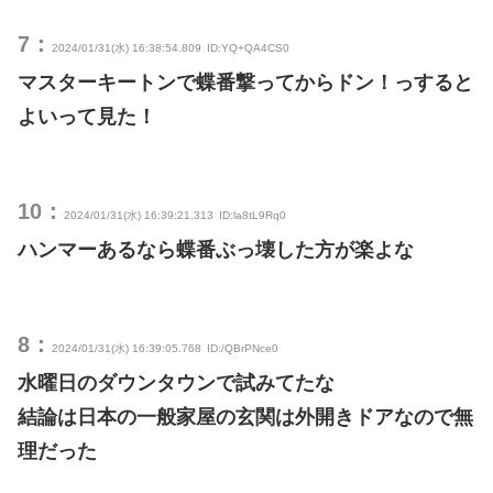
7：
2024/01/31(水) 16:38:54.809
ID:YQ+QA4CS0
マスターキートンで蝶番撃ってからドン！っすると
よいって見た！
10：
2024/01/31(水) 16:39:21.313
ID:la8tL9Rq0
ハンマーあるなら蝶番ぶっ壊した方が楽よな
8：
2024/01/31(水) 16:39:05.768
ID:/QBrPNce0
水曜日のダウンタウンで試みてたな
結論は日本の一般家屋の玄関は外開きドアなので無
理だった