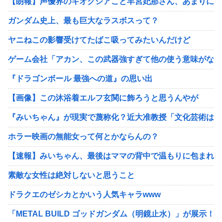
【朗報】声優界のキオクシアこと羊宮妃那さん、あまりにも
ガンダム史上、最も巨大なラスボスって？
ヤニねこの影響受けてたばこ吸ってみたいんだけど
ゲーム会社「アカン、この武器強すぎて他の使う意味がない
『ドラゴンボール 最強への道』の思い出
【画像】この沐浴着エルフ玄関に飾ろうと思うんやが
『みいちゃん』が現実で蔑称化？近大准教授「文化芸術は人
ホラー映画の無能女って何とかならんの？
【速報】みいちゃん、最後はママの背中で温もりに包まれな
素敵な女性は絶対しないと思うこと
ドラクエのゼシカとかいう人気キャラwww
「METAL BUILD ゴッドガンダム（明鏡止水）」が展示