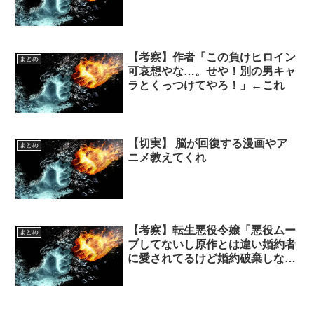
【考察】作者「この負けヒロイン
まとめ
可哀想やな…。せや！別の男キャ
ラとくっつけてやろ！」←これ
【切実】 脳が回復する漫画やア
まとめ
ニメ教えてくれ
【考察】転生悪役令嬢「悪役ムー
まとめ
ブしてないし原作とは違い婚約者
に愛されてるけど婚約破棄しない
と…」