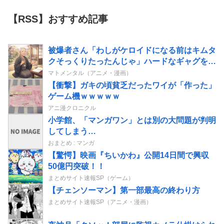
【RSS】おすすめ記事
被爆者さん「わしがケロイドになる前はキムタ
クそっくりたったんじゃ」ハードなギャグをか
ます
マトメンタル（アニメ・漫画）
【衝撃】ガキの頃貧乏だったワイが「作った」
ゲーム機ｗｗｗｗｗ
アニ漫クロニクル
小学館、「マンガワン」とは別の大問題が判明
してしまう…
おまとめ : マンガ
【驚愕】映画『ちいかわ』公開14日間で興収
50億円突破！！
まとめサイト速報SP（ゲーム）
【チェンソーマン】第一部最高の終わり方
まとめサイト速報SP（アニメ・漫画）