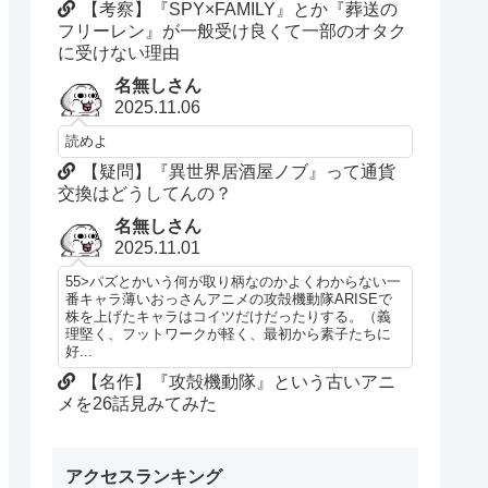
【考察】『SPY×FAMILY』とか『葬送の
フリーレン』が一般受け良くて一部のオタク
に受けない理由
名無しさん
2025.11.06
読めよ
【疑問】『異世界居酒屋ノブ』って通貨
交換はどうしてんの？
名無しさん
2025.11.01
55>パズとかいう何が取り柄なのかよくわからない一
番キャラ薄いおっさんアニメの攻殻機動隊ARISEで
株を上げたキャラはコイツだけだったりする。（義
理堅く、フットワークが軽く、最初から素子たちに
好...
【名作】『攻殻機動隊』という古いアニ
メを26話見みてみた
アクセスランキング