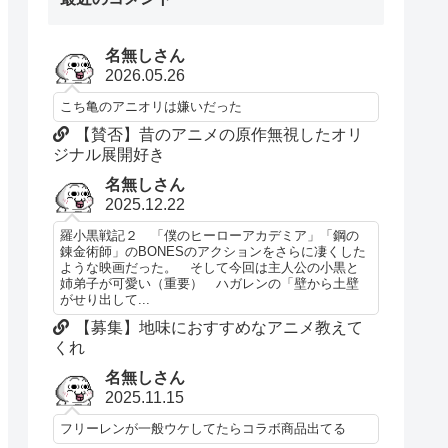
名無しさん
2026.05.26
こち亀のアニオリは嫌いだった
【賛否】昔のアニメの原作無視したオリ
ジナル展開好き
名無しさん
2025.12.22
羅小黒戦記２ 「僕のヒーローアカデミア」「鋼の
錬金術師」のBONESのアクションをさらに凄くした
ような映画だった。 そして今回は主人公の小黒と
姉弟子が可愛い（重要） ハガレンの「壁から土壁
がせり出して...
【募集】地味におすすめなアニメ教えて
くれ
名無しさん
2025.11.15
フリーレンが一般ウケしてたらコラボ商品出てる