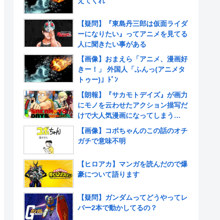
えてくれ
【疑問】『東島丹三郎は仮面ライダ
ーになりたい』ってアニメを見てる
人に聞きたい事がある
【画像】おまえら「アニメ、漫画好
きー！」 外国人「ふんっ(アニメタ
トゥー)」ﾄﾞﾝ
【朗報】『サカモトデイズ』が画力
にモノを云わせたアクション描写だ
けで大人気漫画になってしまう
www
【画像】コボちゃんのこの話のオチ
ガチで意味不明
【ヒロアカ】マンガを読んだので爆
豪について語ります
【疑問】ガンダムってどうやってレ
バー2本で動かしてるの？