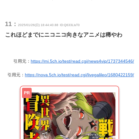
11：
2025/01/26(日) 18:44:40.88
ID:Q633LlsT0
これほどまでにニコニコ向きなアニメは稀やわ
引用元：
https://mi.5ch.io/test/read.cgi/news4vip/1737344546/
引用元：
https://nova.5ch.io/test/read.cgi/livegalileo/1680422159/
PR