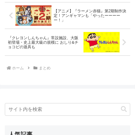
【アニメ】『ラーメン赤猫』第2期制作決
定！アンギャマンも「やったーーーー
ー！」
『クレヨンしんちゃん』常設施設、大阪
初登場・史上最大級の規模に おしり&チ
ョコビの遊具も
ホーム
まとめ
人気記事