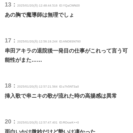
13：
2025/01/20(月) 12:48:44.516
ID:YQaCWNlJ0
あの胸で魔導師は無理でしょ
17：
2025/01/20(月) 12:56:19.244
ID:ANO8SN760
串田アキラの退院後一発目の仕事がこれって言う可
能性がまた……
18：
2025/01/20(月) 12:57:21.564
ID:z7h5NT3a0
挿入歌で串ニキの歌が流れた時の高揚感は異常
20：
2025/01/20(月) 12:57:47.401
ID:ROrzeK++0
面白いかは微妙だけど勢いは凄かった