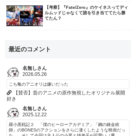
【考察】『Fate/Zero』のケイネスってディ
ルムッドじゃなくて誰を引き当ててたら勝
てたん？
最近のコメント
名無しさん
2026.05.26
こち亀のアニオリは嫌いだった
【賛否】昔のアニメの原作無視したオリジナル展開
好き
名無しさん
2025.12.22
羅小黒戦記２ 「僕のヒーローアカデミア」「鋼の錬金術
師」のBONESのアクションをさらに凄くしたような映画だっ
た。 そして今回は主人公の小黒と姉弟子が可愛い（重