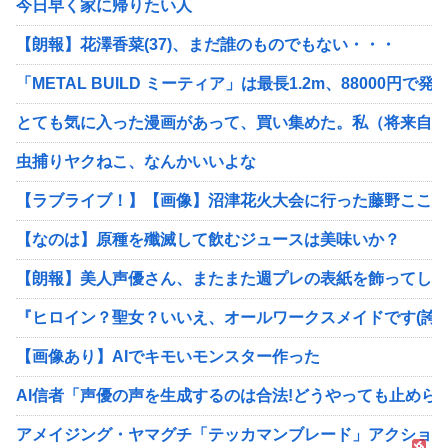
今日早く家に帰りたい人
【朗報】花澤香菜(37)、まだ誰のものでもない・・・
「METAL BUILD ミーティア」は最長1.2m、8800
とても気に入った漫画があって、買い集めた。私（将来自分
虫捕りヤクねこ、なんかいいよな
【ラブライブ！】【画像】沼津花火大会に行った藤野こころ
【なのは】原種を殲滅して飲むジュースは美味いか？
【朗報】美人声優さん、またまた週プレの表紙を飾ってしま
『ヒロイン？聖女？いいえ、オールワークスメイドです(誇)
【画像あり】AIでキモいモンスター作った
AI信者「声優の声を生成するのは合法!どうやっても止められ
アメイジング・ヤマグチ「テッカマンブレード」アクション