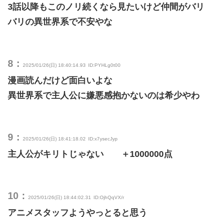
3話以降もこのノリ続くなら見たいけど仲間がバリ
バリの異世界系で不安やな
8：
2025/01/26(日) 18:40:14.93
ID:PYHLg0t00
漫画読んだけど面白いよな
異世界系で主人公に嫌悪感抱かないのは希少やわ
9：
2025/01/26(日) 18:41:18.02
ID:x7ysecJyp
主人公がキリトじゃない ＋1000000点
10：
2025/01/26(日) 18:44:02.31
ID:OjhQqVX/r
アニメスタッフようやっとると思う