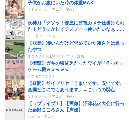
子供がお腹にいた時の体重MAX
マトメンタル（アニメ・漫画）
夜神月「クソッ！部屋に監視カメラ仕掛けられ
た！どうにかしてデスノート使いたいなぁ…せ
や！」→結果
アニ漫クロニクル
【競馬】凄いんだけど求めていた凄さとは違っ
たやつ
まとめサイト速報SP（アニメ・漫画）
【衝撃】ガキの頃貧乏だったワイが「作った」
ゲーム機ｗｗｗｗｗ
アニ漫クロニクル
【疑問】サイゼリヤ「うまいです、安いです、
全国どこにでもあります」←こいつの弱点
マトメンタル（アニメ・漫画）
【ラブライブ！】【画像】沼津花火大会に行っ
た藤野こころさん【声優】
おまとめ : アニメ