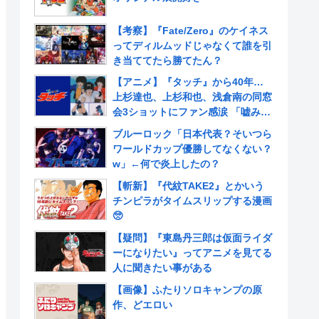
【考察】『Fate/Zero』のケイネス
ってディルムッドじゃなくて誰を引
き当ててたら勝てたん？
【アニメ】『タッチ』から40年…
上杉達也、上杉和也、浅倉南の同窓
会3ショットにファン感涙 「嘘みた
いだろ…また三人揃ってるんだぜ」
ブルーロック「日本代表？そいつら
ワールドカップ優勝してなくない？
w」←何で炎上したの？
【斬新】『代紋TAKE2』とかいう
チンピラがタイムスリップする漫画
🥺
【疑問】『東島丹三郎は仮面ライダ
ーになりたい』ってアニメを見てる
人に聞きたい事がある
【画像】ふたりソロキャンプの原
作、どエロい