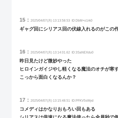
15：
2025/04/07(月) 13:13:58.53
ID:DbM+o1rk0
ギャグ回にシリアス回の伏線入れるのがこの
16：
2025/04/07(月) 13:14:01.62
ID:3SaNEXdu0
昨日見たけど微妙やった
ヒロインガイジやし軽くなる魔法のオチが寒
こっから面白くなるんか？
17：
2025/04/07(月) 13:15:48.51
ID:PFKV5sWyd
コメディはかなりおもろい回もある
シリアスは倍速になる魔法使ったら全員秒で