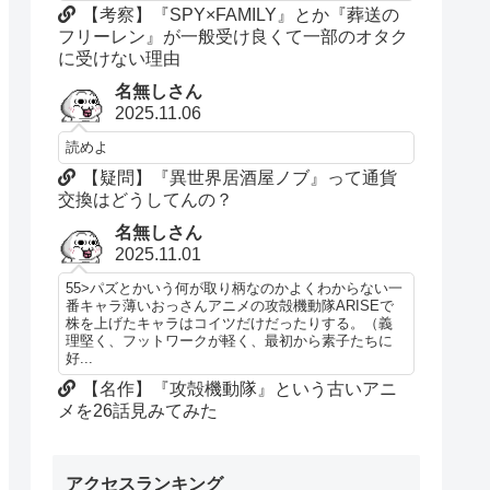
【考察】『SPY×FAMILY』とか『葬送の
フリーレン』が一般受け良くて一部のオタク
に受けない理由
名無しさん
2025.11.06
読めよ
【疑問】『異世界居酒屋ノブ』って通貨
交換はどうしてんの？
名無しさん
2025.11.01
55>パズとかいう何が取り柄なのかよくわからない一
番キャラ薄いおっさんアニメの攻殻機動隊ARISEで
株を上げたキャラはコイツだけだったりする。（義
理堅く、フットワークが軽く、最初から素子たちに
好...
【名作】『攻殻機動隊』という古いアニ
メを26話見みてみた
アクセスランキング