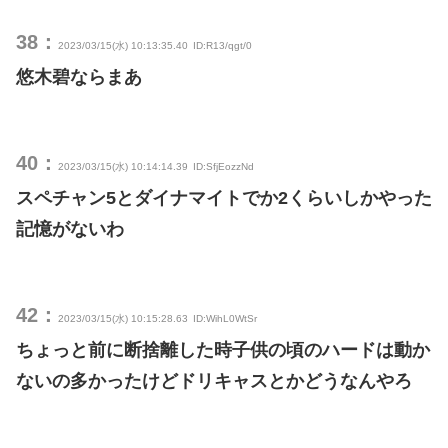
38：
2023/03/15(水) 10:13:35.40
ID:R13/qgt/0
悠木碧ならまあ
40：
2023/03/15(水) 10:14:14.39
ID:SfjEozzNd
スペチャン5とダイナマイトでか2くらいしかやった
記憶がないわ
42：
2023/03/15(水) 10:15:28.63
ID:WihL0WtSr
ちょっと前に断捨離した時子供の頃のハードは動か
ないの多かったけどドリキャスとかどうなんやろ