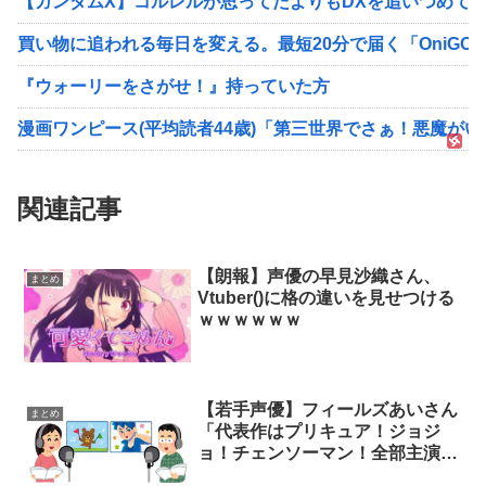
【ガンダムX】コルレルが思ってたよりもDXを追いつめて
買い物に追われる毎日を変える。最短20分で届く「OniG
『ウォーリーをさがせ！』持っていた方
漫画ワンピース(平均読者44歳)「第三世界でさぁ！悪魔が
関連記事
【朗報】声優の早見沙織さん、
まとめ
Vtuber()に格の違いを見せつける
ｗｗｗｗｗｗ
【若手声優】フィールズあいさん
まとめ
「代表作はプリキュア！ジョジ
ョ！チェンソーマン！全部主演で
す！」←これ